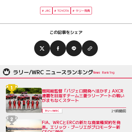
JRC
TOYOTA
ラリー飛鳥
この記事をシェア
ラリー/WRC ニュースランキング
増岡総監督「パジェロ開発へ活かす」AXCR
連覇を目指すチーム三菱ラリーアートの戦い
がまもなくスタート
21時間前
ラリー/WRC
FIA、WRCとERCの新たな商業権契約を発
表。エリック・ブーリエがプロモーター新
CEOに就任