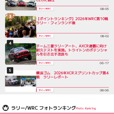
08-05
ラリー/WRC
【ポイントランキング】2026年WRC第10戦
ラリー・フィンランド後
08-02
ラリー/WRC
チーム三菱ラリーアート、AXCR連覇に向け
耐久テストを実施。トライトンのポテンシャ
ルを引き出す改良も
06-17
ラリー/WRC
横浜ゴム 2026年XCRスプリントカップ第4
戦 ラリーレポート
08-06
ラリー/WRC
ラリー/WRC フォトランキング