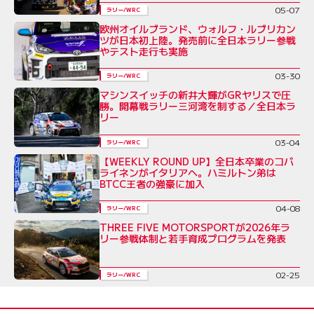
05-07
ラリー/WRC
欧州オイルブランド、ウォルフ・ルブリカン
ツが日本初上陸。発売前に全日本ラリー参戦
やテスト走行も実施
03-30
ラリー/WRC
マシンスイッチの新井大輝がGRヤリスで圧
勝。開幕戦ラリー三河湾を制する／全日本ラ
リー
03-04
ラリー/WRC
【WEEKLY ROUND UP】全日本卒業のコバ
ライネンがイタリアへ。ハミルトン弟は
BTCC王者の強豪に加入
04-08
ラリー/WRC
THREE FIVE MOTORSPORTが2026年ラ
リー参戦体制と若手育成プログラムを発表
02-25
ラリー/WRC