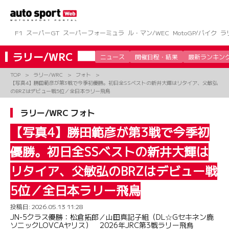
コ
ン
テ
ン
F1
スーパーGT
スーパーフォーミュラ
ル・マン/WEC
MotoGP/バイク
ラ
ツ
へ
ラリー/WRC
ニュース
開催日程・結果
最新ランキン
ス
キ
TOP
ラリー/WRC
フォト
ッ
【写真4】勝田範彦が第3戦で今季初優勝。初日全SSベストの新井大輝はリタイア、父敏弘
プ
のBRZはデビュー戦5位／全日本ラリー飛鳥
ラリー/WRC フォト
【写真4】勝田範彦が第3戦で今季初
優勝。初日全SSベストの新井大輝は
リタイア、父敏弘のBRZはデビュー戦
5位／全日本ラリー飛鳥
投稿日:
2026.05.13 11:28
JN-5クラス優勝：松倉拓郎／山田真記子組（DL☆Gセキネン鹿
ソニックLOVCAヤリス） 2026年JRC第3戦ラリー飛鳥