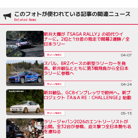
このフォトが使われている記事の関連ニュース
新井大輝が『SAGA RALLY』の初代ウイ
ナーに。2位と1分差の独走で開幕2連勝／全
日本ラリー
04-07
ラリー/WRC
スバル、BRZベースの新型ラリーカーを発
表。新井敏弘とともに第3戦飛鳥から全日本
ラリーに参戦へ
04-24
ラリー/WRC
新井敏弘、GC8インプレッサで欧州へ。新プ
ロジェクト『A＆A RE：CHALLENGE』始動
05-13
ラリー/WRC
ラリージャパン2026のエントリーリストが
公開。全32台が参戦、迎え撃つ全日本勢も名
を連ねる