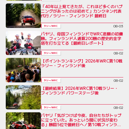
「40年以上見てきたが、これほど多くのハプ
ニングがあったのは初めて」カンクネン代表
代行／ラリー・フィンランド 最終日
08-03
ラリー/WRC
パヤリ、母国フィンランドでWRC悲願の初優
勝。フィンランド人通算200勝の歴史的金字
塔を打ち立てる【最終日レポート】
08-02
ラリー/WRC
【ポイントランキング】2026年WRC第10戦
ラリー・フィンランド後
08-02
ラリー/WRC
【最終結果】2026年WRC第10戦ラリー・
フィンランド パワーステージ後
08-02
ラリー/WRC
パヤリ「気がつけば今夜、自分たちがトップ
に立っていた。あっという間に状況が変わ
る」勝田5位で最終日へ／第10戦フィンラン