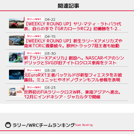
関連記事
04-22
ラリー/WRC
【WEEKLY ROUND UP】ヤリ-マティ・ラトバラ代
表、自らの手で『GRカローラRC2』初優勝を1-2で
達成
04-15
ラリー/WRC
【WEEKLY ROUND UP】新生ラリーXアメリカズや
南米TCRに強豪続々。欧州トラック7冠王者も始動
03-30
ラリー/WRC
新『ラリーXアメリカ』創設へ。NASCARペアのシン
ドリックとSVGが旧ナイトロクロス車両をテスト
03-28
ラリー/WRC
元EuroRX1王者バッケルドが新型フィエスタをお披
露目。ミュニッヒやオドノヴァンもフル参戦を表明
03-23
ラリー/WRC
世界初のFIAラリークロスW杯、東南アジアへ進出。
12月にインドネシア・ジャカルタで開催
ラリー/WRCチームランキング
Team Ranking