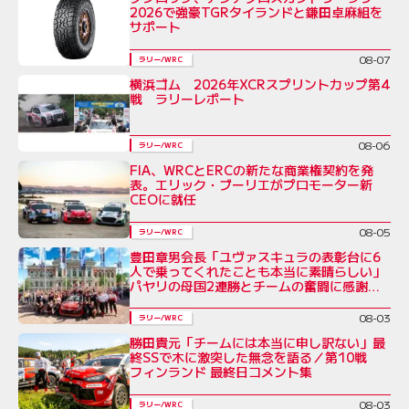
2026で強豪TGRタイランドと鎌田卓麻組を
サポート
08-07
ラリー/WRC
横浜ゴム 2026年XCRスプリントカップ第4
戦 ラリーレポート
08-06
ラリー/WRC
FIA、WRCとERCの新たな商業権契約を発
表。エリック・ブーリエがプロモーター新
CEOに就任
08-05
ラリー/WRC
豊田章男会長「ユヴァスキュラの表彰台に6
人で乗ってくれたことも本当に素晴らしい」
パヤリの母国2連勝とチームの奮闘に感謝を
綴る／ラリー・フィンランド後コメント全文
08-03
ラリー/WRC
勝田貴元「チームには本当に申し訳ない」最
終SSで木に激突した無念を語る／第10戦
フィンランド 最終日コメント集
08-03
ラリー/WRC