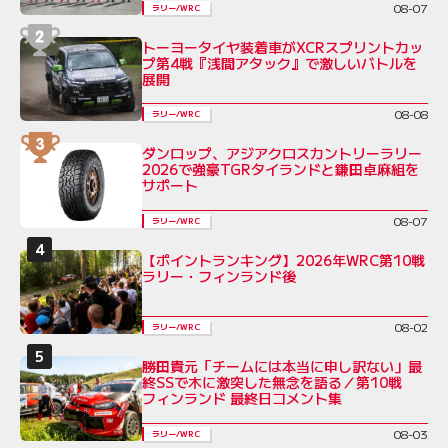
08-07
ラリー/WRC
トーヨータイヤ装着車がXCRスプリントカッ
プ第4戦『浅間アタック』で激しいバトルを
展開
08-08
ラリー/WRC
ダンロップ、アジアクロスカントリーラリー
2026で強豪TGRタイランドと鎌田卓麻組を
サポート
08-07
ラリー/WRC
【ポイントランキング】2026年WRC第10戦
ラリー・フィンランド後
08-02
ラリー/WRC
勝田貴元「チームには本当に申し訳ない」最
終SSで木に激突した無念を語る／第10戦
フィンランド 最終日コメント集
08-03
ラリー/WRC