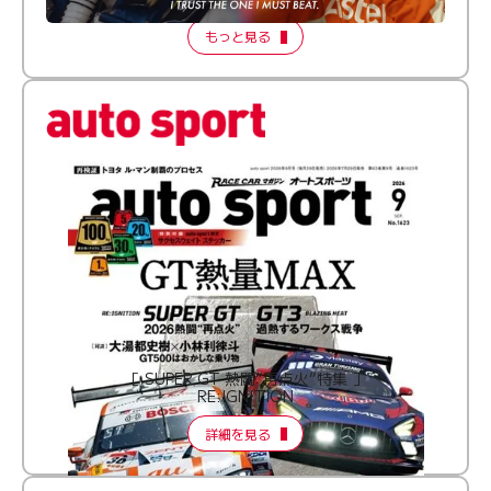
もっと見る
［ SUPER GT 熱闘“再点火”特集 ］
RE:IGNITION
詳細を見る