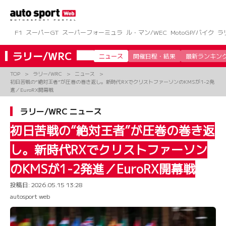
コ
ン
テ
ン
F1
スーパーGT
スーパーフォーミュラ
ル・マン/WEC
MotoGP/バイク
ラ
ツ
へ
ラリー/WRC
ニュース
開催日程・結果
最新ランキン
ス
キ
TOP
ラリー/WRC
ニュース
ッ
初日苦戦の“絶対王者”が圧巻の巻き返し。新時代RXでクリストファーソンのKMSが1-2発
プ
進／EuroRX開幕戦
ラリー/WRC ニュース
初日苦戦の“絶対王者”が圧巻の巻き返
し。新時代RXでクリストファーソン
のKMSが1-2発進／EuroRX開幕戦
投稿日:
2026.05.15 13:28
autosport web