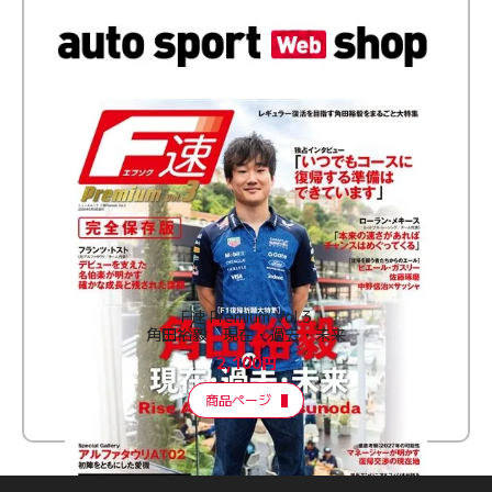
F速 Premium Vol.3
角田裕毅 現在・過去・未来
2,100円
商品ページ