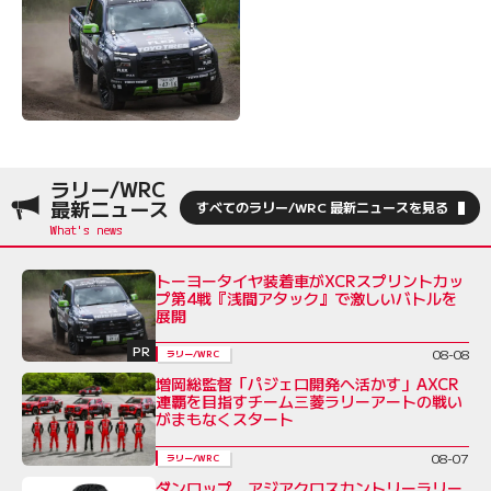
ラリー/WRC
最新ニュース
すべてのラリー/WRC 最新ニュースを見る
トーヨータイヤ装着車がXCRスプリントカッ
プ第4戦『浅間アタック』で激しいバトルを
展開
PR
08-08
ラリー/WRC
増岡総監督「パジェロ開発へ活かす」AXCR
連覇を目指すチーム三菱ラリーアートの戦い
がまもなくスタート
08-07
ラリー/WRC
ダンロップ、アジアクロスカントリーラリー