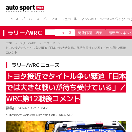
コ
ン
テ
ン
F1
スーパーGT
スーパーフォーミュラ
ル・マン/WEC
MotoGP/バイク
ラ
ツ
へ
ラリー/WRC
ニュース
開催日程・結果
最新ランキン
ス
キ
TOP
ラリー/WRC
ニュース
ッ
トヨタ接近でタイトル争い緊迫「日本では大きな戦いが待ち受けている」／WRC第12戦後
プ
コメント
ラリー/WRC ニュース
トヨタ接近でタイトル争い緊迫「日本
では大きな戦いが待ち受けている」／
WRC第12戦後コメント
投稿日:
2024.10.21 13:47
autosport web<br>Translation：AKARAG