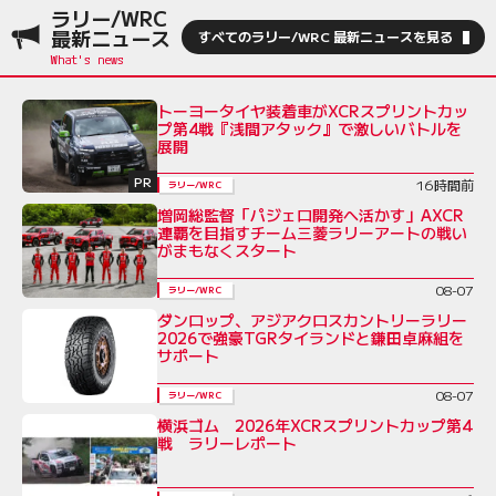
ラリー/WRC
最新ニュース
すべてのラリー/WRC 最新ニュースを見る
トーヨータイヤ装着車がXCRスプリントカッ
プ第4戦『浅間アタック』で激しいバトルを
展開
PR
16時間前
ラリー/WRC
増岡総監督「パジェロ開発へ活かす」AXCR
連覇を目指すチーム三菱ラリーアートの戦い
がまもなくスタート
08-07
ラリー/WRC
ダンロップ、アジアクロスカントリーラリー
2026で強豪TGRタイランドと鎌田卓麻組を
サポート
08-07
ラリー/WRC
横浜ゴム 2026年XCRスプリントカップ第4
戦 ラリーレポート