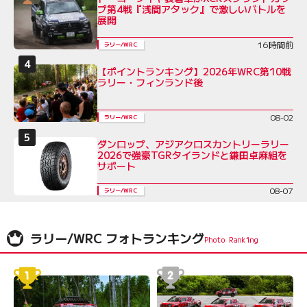
プ第4戦『浅間アタック』で激しいバトルを
展開
16時間前
ラリー/WRC
【ポイントランキング】2026年WRC第10戦
ラリー・フィンランド後
08-02
ラリー/WRC
ダンロップ、アジアクロスカントリーラリー
2026で強豪TGRタイランドと鎌田卓麻組を
サポート
08-07
ラリー/WRC
ラリー/WRC フォトランキング