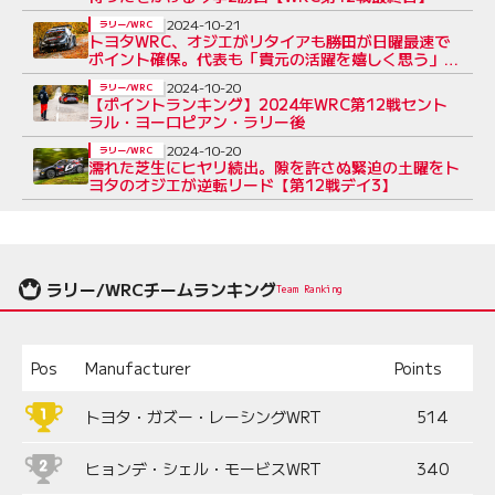
2024-10-21
ラリー/WRC
トヨタWRC、オジエがリタイアも勝田が日曜最速で
ポイント確保。代表も「貴元の活躍を嬉しく思う」と
感謝
2024-10-20
ラリー/WRC
【ポイントランキング】2024年WRC第12戦セント
ラル・ヨーロピアン・ラリー後
2024-10-20
ラリー/WRC
濡れた芝生にヒヤリ続出。隙を許さぬ緊迫の土曜をト
ヨタのオジエが逆転リード【第12戦デイ3】
ラリー/WRCチームランキング
Team Ranking
Pos
Manufacturer
Points
トヨタ・ガズー・レーシングWRT
514
ヒョンデ・シェル・モービスWRT
340