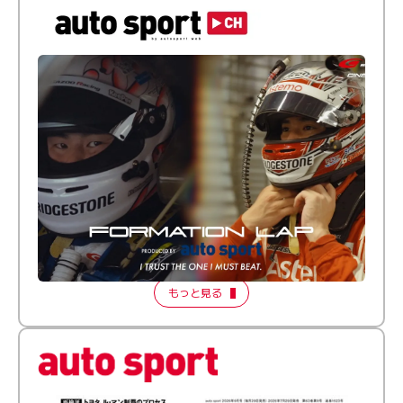
倒す相手を、信じてる。小林利徠斗 × 野村勇斗
【FORMATION LAP Produced by auto sport】
2026 Episode 2
もっと見る