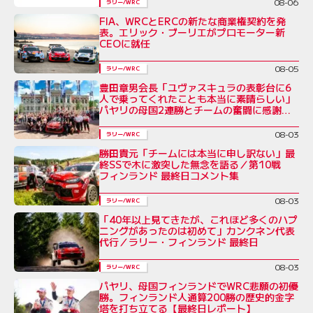
08-06
ラリー/WRC
FIA、WRCとERCの新たな商業権契約を発
表。エリック・ブーリエがプロモーター新
CEOに就任
08-05
ラリー/WRC
豊田章男会長「ユヴァスキュラの表彰台に6
人で乗ってくれたことも本当に素晴らしい」
パヤリの母国2連勝とチームの奮闘に感謝を
綴る／ラリー・フィンランド後コメント全文
08-03
ラリー/WRC
勝田貴元「チームには本当に申し訳ない」最
終SSで木に激突した無念を語る／第10戦
フィンランド 最終日コメント集
08-03
ラリー/WRC
「40年以上見てきたが、これほど多くのハプ
ニングがあったのは初めて」カンクネン代表
代行／ラリー・フィンランド 最終日
08-03
ラリー/WRC
パヤリ、母国フィンランドでWRC悲願の初優
勝。フィンランド人通算200勝の歴史的金字
塔を打ち立てる【最終日レポート】