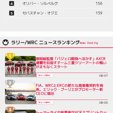
オリバー・ソルベルグ
156
セバスチャン・オジエ
139
ラリー/WRC ニュースランキング
増岡総監督「パジェロ開発へ活かす」AXCR
連覇を目指すチーム三菱ラリーアートの戦い
がまもなくスタート
08-07
ラリー/WRC
FIA、WRCとERCの新たな商業権契約を発
表。エリック・ブーリエがプロモーター新
CEOに就任
08-05
ラリー/WRC
トーヨータイヤ装着車がXCRスプリントカッ