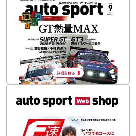
［ SUPER GT 熱闘“再点火”特集 ］
RE:IGNITION
詳細を見る