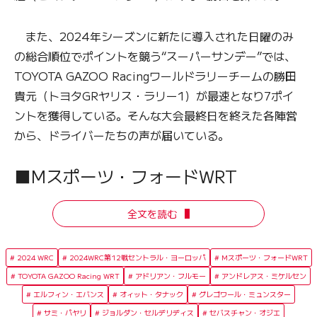
また、2024年シーズンに新たに導入された日曜のみ
の総合順位でポイントを競う“スーパーサンデー”では、
TOYOTA GAZOO Racingワールドラリーチームの勝田
貴元（トヨタGRヤリス・ラリー1）が最速となり7ポイ
ントを獲得している。そんな大会最終日を終えた各陣営
から、ドライバーたちの声が届いている。
■Mスポーツ・フォードWRT
全文を読む
2024 WRC
2024WRC第12戦セントラル・ヨーロッパ
Mスポーツ・フォードWRT
TOYOTA GAZOO Racing WRT
アドリアン・フルモー
アンドレアス・ミケルセン
エルフィン・エバンス
オィット・タナック
グレゴワール・ミュンスター
サミ・パヤリ
ジョルダン・セルデリディス
セバスチャン・オジエ