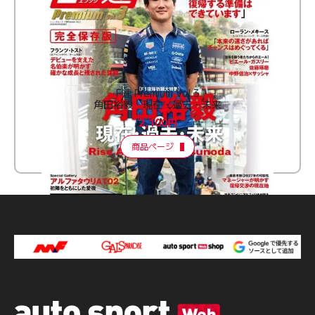
F速 Premium Vol.3
角田裕毅 現在・過去・未来
2,100円
商品ページ