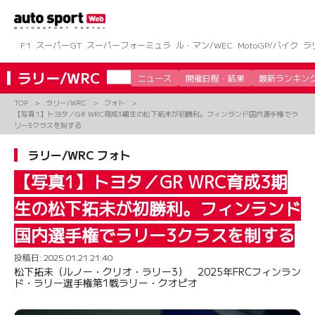
コ
ン
テ
ン
F1
スーパーGT
スーパーフォーミュラ
ル・マン/WEC
MotoGP/バイク
ラ
ツ
へ
ラリー/WRC
ニュース
開催日程・結果
最新ランキン
ス
キ
TOP
ラリー/WRC
フォト
ッ
【写真1】トヨタ／GR WRC育成3期生の松下拓未が初勝利。フィンランド国内選手権でラ
プ
リー3クラスを制する
ラリー/WRC フォト
【写真1】トヨタ／GR WRC育成3期
生の松下拓未が初勝利。フィンランド
国内選手権でラリー3クラスを制する
投稿日:
2025.01.21 21:40
松下拓未（ルノー・クリオ・ラリー3） 2025年FRCフィンラン
ド・ラリー選手権第1戦ラリー・クオピオ