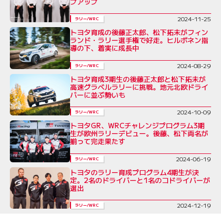
プアップ
2024-11-25
ラリー/WRC
トヨタ育成の後藤正太郎、松下拓未がフィン
ランド・ラリー選手権で好走。ヒルボネン指
導の下、着実に成長中
2024-08-29
ラリー/WRC
トヨタ育成3期生の後藤正太郎と松下拓未が
高速グラベルラリーに挑戦。地元北欧ドライ
バーに並ぶ勢いも
2024-10-09
ラリー/WRC
トヨタGR、WRCチャレンジプログラム3期
生が欧州ラリーデビュー。後藤、松下両名が
揃って完走果たす
2024-06-19
ラリー/WRC
トヨタのラリー育成プログラム4期生が決
定。2名のドライバーと1名のコドライバーが
選出
2024-12-19
ラリー/WRC