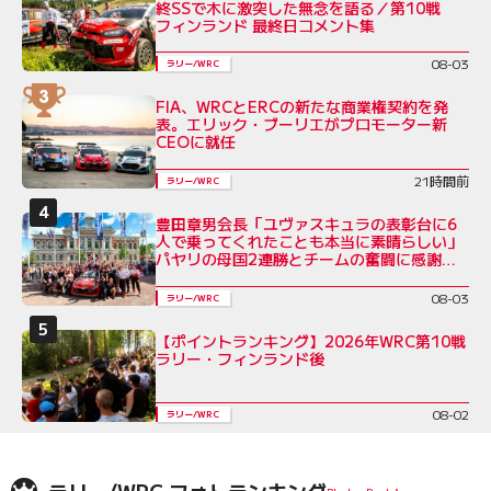
終SSで木に激突した無念を語る／第10戦
フィンランド 最終日コメント集
08-03
ラリー/WRC
FIA、WRCとERCの新たな商業権契約を発
表。エリック・ブーリエがプロモーター新
CEOに就任
21時間前
ラリー/WRC
豊田章男会長「ユヴァスキュラの表彰台に6
人で乗ってくれたことも本当に素晴らしい」
パヤリの母国2連勝とチームの奮闘に感謝を
綴る／ラリー・フィンランド後コメント全文
08-03
ラリー/WRC
【ポイントランキング】2026年WRC第10戦
ラリー・フィンランド後
08-02
ラリー/WRC
ラリー/WRC フォトランキング