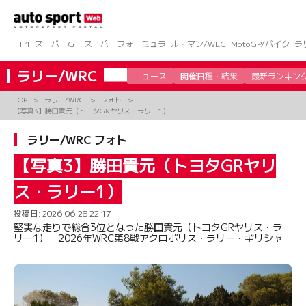
コ
ン
テ
ン
F1
スーパーGT
スーパーフォーミュラ
ル・マン/WEC
MotoGP/バイク
ラ
ツ
へ
ラリー/WRC
ニュース
開催日程・結果
最新ランキン
ス
キ
TOP
ラリー/WRC
フォト
ッ
【写真3】勝田貴元（トヨタGRヤリス・ラリー1）
プ
ラリー/WRC フォト
【写真3】勝田貴元（トヨタGRヤリ
ス・ラリー1）
投稿日:
2026.06.28 22:17
堅実な走りで総合3位となった勝田貴元（トヨタGRヤリス・ラ
リー1） 2026年WRC第8戦アクロポリス・ラリー・ギリシャ