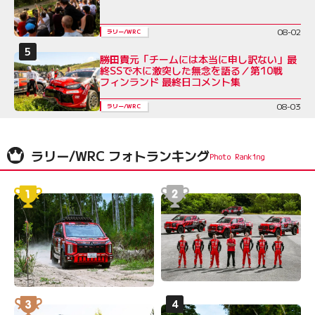
08-02
ラリー/WRC
勝田貴元「チームには本当に申し訳ない」最
終SSで木に激突した無念を語る／第10戦
フィンランド 最終日コメント集
08-03
ラリー/WRC
ラリー/WRC フォトランキング