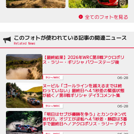
全てのフォトを見る
このフォトが使われている記事の関連ニュース
【最終結果】2026年WRC第8戦アクロポリ
ス・ラリー・ギリシャ パワーステージ後
06-28
ラリー/WRC
ヌービル「ゴールラインを越えるまでは終
わっていない」最終日へ4.1秒差の緊張状態
が続く／第8戦ギリシャ デイ3コメント集
06-28
ラリー/WRC
「明日はセブが優勝を争う」とカンクネン代
表代行。オジエが逆転へ4.1秒差・勝田は3番
手で最終日へ／アクロポリス・ラリー デイ3
06-28
ラリー/WRC