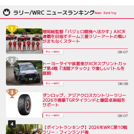
ラリー/WRC ニュースランキング
増岡総監督「パジェロ開発へ活かす」AXCR
連覇を目指すチーム三菱ラリーアートの戦い
がまもなくスタート
08-07
ラリー/WRC
トーヨータイヤ装着車がXCRスプリントカッ
プ第4戦『浅間アタック』で激しいバトルを
展開
08-08
ラリー/WRC
ダンロップ、アジアクロスカントリーラリー
2026で強豪TGRタイランドと鎌田卓麻組を
サポート
08-07
ラリー/WRC
【ポイントランキング】2026年WRC第10戦
ラリー・フィンランド後