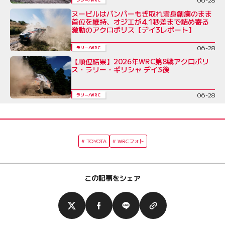
ヌービルはバンパーもぎ取れ満身創痍のまま
首位を維持、オジエが4.1秒差まで詰め寄る
激動のアクロポリス【デイ3レポート】
06-28
ラリー/WRC
【順位結果】2026年WRC第8戦アクロポリ
ス・ラリー・ギリシャ デイ3後
06-28
ラリー/WRC
TOYOTA
WRCフォト
この記事をシェア