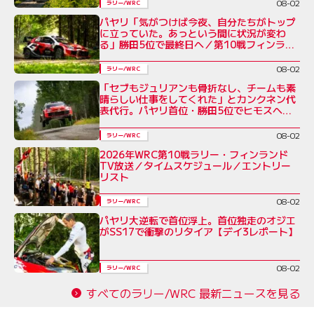
08-02
ラリー/WRC
パヤリ「気がつけば今夜、自分たちがトップ
に立っていた。あっという間に状況が変わ
る」勝田5位で最終日へ／第10戦フィンラン
ド デイ3コメント集
08-02
ラリー/WRC
「セブもジュリアンも骨折なし、チームも素
晴らしい仕事をしてくれた」とカンクネン代
表代行。パヤリ首位・勝田5位でヒモスへ／
ラリー・フィンランド デイ3
08-02
ラリー/WRC
2026年WRC第10戦ラリー・フィンランド
TV放送／タイムスケジュール／エントリー
リスト
08-02
ラリー/WRC
パヤリ大逆転で首位浮上。首位独走のオジエ
がSS17で衝撃のリタイア【デイ3レポート】
08-02
ラリー/WRC
すべてのラリー/WRC 最新ニュースを見る