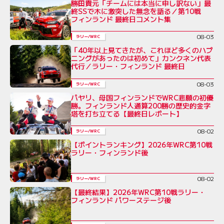
勝田貴元「チームには本当に申し訳ない」最
終SSで木に激突した無念を語る／第10戦
フィンランド 最終日コメント集
08-03
ラリー/WRC
「40年以上見てきたが、これほど多くのハプ
ニングがあったのは初めて」カンクネン代表
代行／ラリー・フィンランド 最終日
08-03
ラリー/WRC
パヤリ、母国フィンランドでWRC悲願の初優
勝。フィンランド人通算200勝の歴史的金字
塔を打ち立てる【最終日レポート】
08-02
ラリー/WRC
【ポイントランキング】2026年WRC第10戦
ラリー・フィンランド後
08-02
ラリー/WRC
【最終結果】2026年WRC第10戦ラリー・
フィンランド パワーステージ後