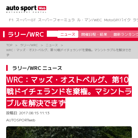
コ
ン
テ
ン
F1
スーパーGT
スーパーフォーミュラ
ル・マン/WEC
MotoGP/バイク
ラ
ツ
へ
ラリー/WRC
ニュース
開催日程・結果
最新ランキン
ス
キ
TOP
ラリー/WRC
ニュース
ッ
WRC：マッズ・オストベルグ、第10戦ドイチェランドを棄権。マシントラブルを解決でき
プ
ず
ラリー/WRC ニュース
WRC：マッズ・オストベルグ、第10
戦ドイチェランドを棄権。マシントラ
ブルを解決できず
投稿日:
2017.08.15 11:13
AUTOSPORTweb