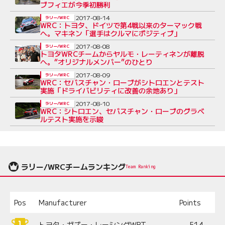
ブフィエが今季初勝利
2017-08-14
ラリー/WRC
WRC：トヨタ、ドイツで第4戦以来のターマック戦
へ。マキネン「選手はクルマにポジティブ」
2017-08-08
ラリー/WRC
トヨタWRCチームからヤルモ・レーティネンが離脱
へ。“オリジナルメンバー”のひとり
2017-08-09
ラリー/WRC
WRC：セバスチャン・ローブがシトロエンとテスト
実施「ドライバビリティに改善の余地あり」
2017-08-10
ラリー/WRC
WRC：シトロエン、セバスチャン・ローブのグラベ
ルテスト実施を示唆
ラリー/WRCチームランキング
Team Ranking
Pos
Manufacturer
Points
トヨタ・ガズー・レーシングWRT
514