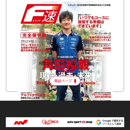
F速 Premium Vol.3
角田裕毅 現在・過去・未来
2,100円
商品ページ