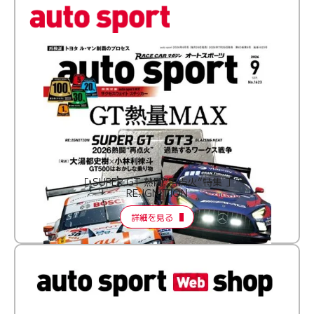
［ SUPER GT 熱闘“再点火”特集 ］
RE:IGNITION
詳細を見る