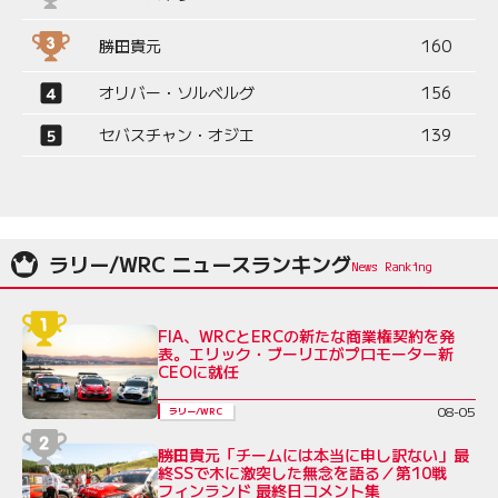
勝田貴元
160
オリバー・ソルベルグ
156
セバスチャン・オジエ
139
ラリー/WRC ニュースランキング
FIA、WRCとERCの新たな商業権契約を発
表。エリック・ブーリエがプロモーター新
CEOに就任
08-05
ラリー/WRC
勝田貴元「チームには本当に申し訳ない」最
終SSで木に激突した無念を語る／第10戦
フィンランド 最終日コメント集