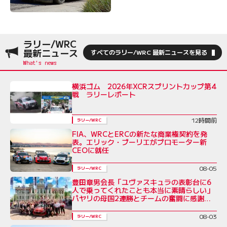
ラリー/WRC
最新ニュース
すべてのラリー/WRC 最新ニュースを見る
横浜ゴム 2026年XCRスプリントカップ第4
戦 ラリーレポート
12時間前
ラリー/WRC
FIA、WRCとERCの新たな商業権契約を発
表。エリック・ブーリエがプロモーター新
CEOに就任
08-05
ラリー/WRC
豊田章男会長「ユヴァスキュラの表彰台に6
人で乗ってくれたことも本当に素晴らしい」
パヤリの母国2連勝とチームの奮闘に感謝を
綴る／ラリー・フィンランド後コメント全文
08-03
ラリー/WRC