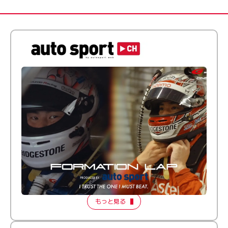
倒す相手を、信じてる。小林利徠斗 × 野村勇斗
【FORMATION LAP Produced by auto sport】
2026 Episode 2
もっと見る