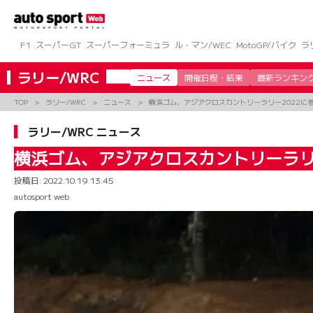
コ
ン
テ
ン
F1
スーパーGT
スーパーフォーミュラ
ル・マン/WEC
MotoGP/バイク
ラ
ツ
へ
ラリー/WRC
ニュース
開催日程・結果
最新ランキン
ス
キ
TOP
ラリー/WRC
ニュース
横浜ゴム、アジアクロスカントリーラリー2022に
ッ
プ
ラリー/WRC ニュース
横浜ゴム、アジアクロスカントリーラリ
投稿日:
2022.10.19 13:45
autosport web