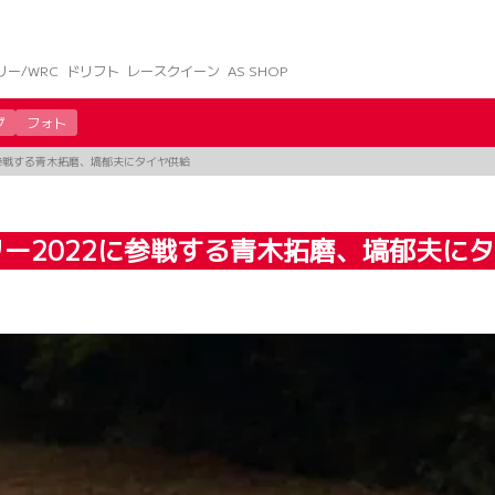
リー/WRC
ドリフト
レースクイーン
AS SHOP
グ
フォト
参戦する青木拓磨、塙郁夫にタイヤ供給
ー2022に参戦する青木拓磨、塙郁夫に