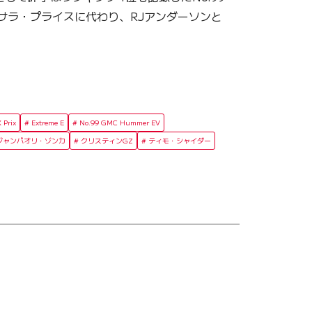
サラ・プライスに代わり、RJアンダーソンと
 Prix
Extreme E
No.99 GMC Hummer EV
ジャンパオリ・ゾンカ
クリスティンGZ
ティモ・シャイダー