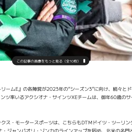
この記事の画像をもっと見る（全10枚）
ームE』の各陣営が2023年の“シーズン3”に向け、続々と
インツ率いるアクシオナ・サインツXEチームは、御年60歳の
クス・モータースポーツは、こちらもDTMドイツ・ツーリン
ナ・ジャンパオリ・ゾンカのラインアップを固め、北米の名門と