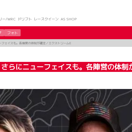
リー/WRC
ドリフト
レースクイーン
AS SHOP
グ
フォト
ーフェイスも。各陣営の体制が確定／エクストリームE
、さらにニューフェイスも。各陣営の体制