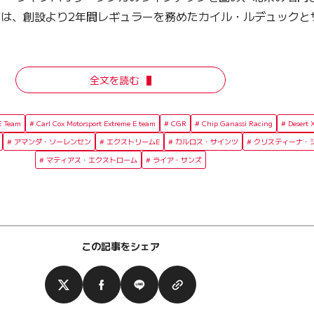
R）は、創設より2年間レギュラーを務めたカイル・ルデュックと
全文を読む
E Team
Carl Cox Motorsport Extreme E team
CGR
Chip Ganassi Racing
Desert X
アマンダ・ソーレンセン
エクストリームE
カルロス・サインツ
クリスティーナ・
マティアス・エクストローム
ライア・サンズ
この記事をシェア