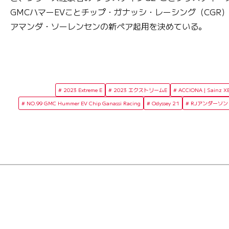
GMCハマーEVことチップ・ガナッシ・レーシング（CG
アマンダ・ソーレンセンの新ペア起用を決めている。
2023 Extreme E
2023 エクストリームE
ACCIONA | Sainz X
NO.99 GMC Hummer EV Chip Ganassi Racing
Odyssey 21
RJアンダーソン