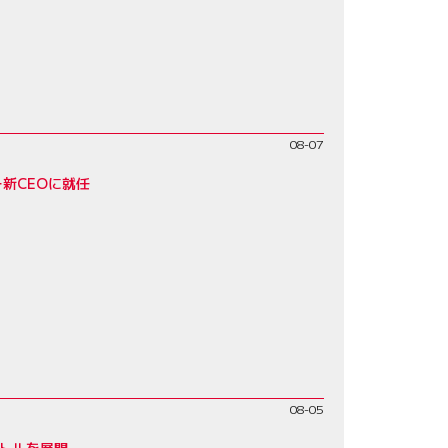
08-07
新CEOに就任
08-05
バトルを展開