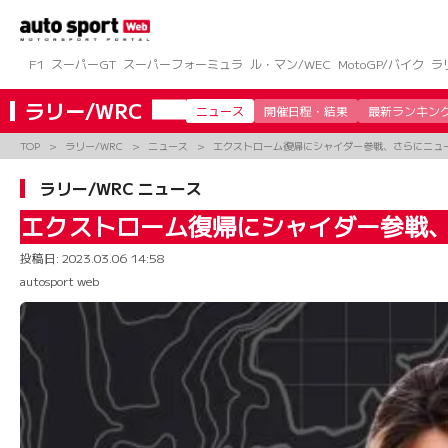
コ
ン
テ
ン
F1
スーパーGT
スーパーフォーミュラ
ル・マン/WEC
MotoGP/バイク
ラ
ツ
へ
ラリー/WRC
ニュース
開催日程・結果
最新ランキン
ス
キ
TOP
ラリー/WRC
ニュース
エクストローム復帰にシャイダー参戦、さらにニュ
ッ
プ
ラリー/WRC ニュース
エクストローム復帰にシャイダー参戦
投稿日:
2023.03.06 14:58
autosport web