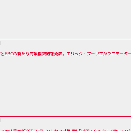
RCとERCの新たな商業権契約を発表。エリック・ブーリエがプロモーター
イヤ装着車がXCRスプリントカップ第4戦『浅間アタック』で激しい