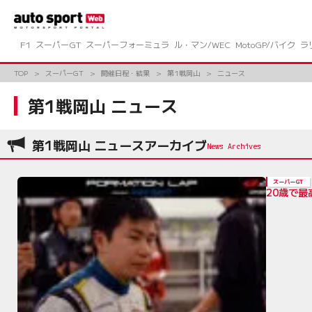
コ
ン
テ
ン
F1
スーパーGT
スーパーフォーミュラ
ル・マン/WEC
MotoGP/バイク
ラ
ツ
へ
TOP
スーパーGT
開催日程・結果
第1戦岡山
ニュース
ス
キ
第1戦岡山 ニュース
ッ
プ
第1戦岡山 ニュースアーカイブ
スーパーGT
20歳で最