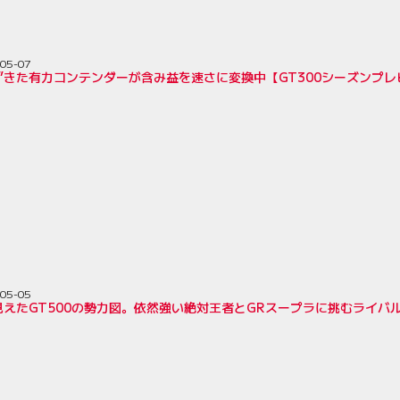
05-07
”きた有力コンテンダーが含み益を速さに変換中【GT300シーズンプレ
05-05
見えたGT500の勢力図。依然強い絶対王者とGRスープラに挑むライバ