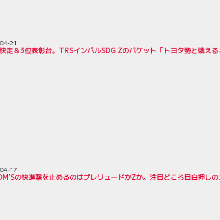
04-21
快走＆3位表彰台。TRSインパルSDG Zのバケット「トヨタ勢と戦え
04-17
TOM’Sの快進撃を止めるのはプレリュードかZか。注目どころ目白押し