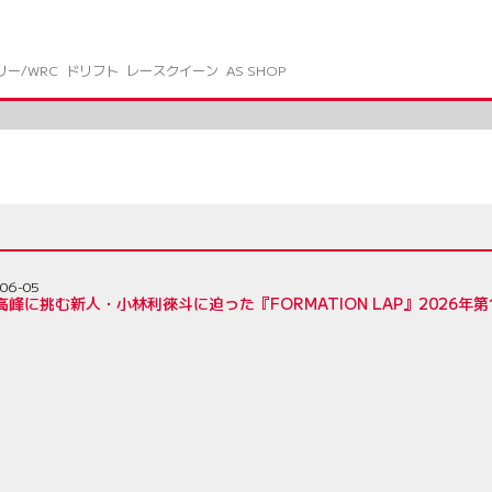
リー/WRC
ドリフト
レースクイーン
AS SHOP
06-05
高峰に挑む新人・小林利徠斗に迫った『FORMATION LAP』2026年