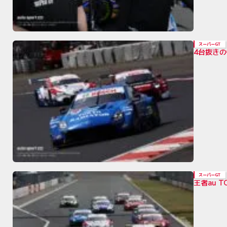
スーパーGT
4台抜きの
スーパーGT
王者au 