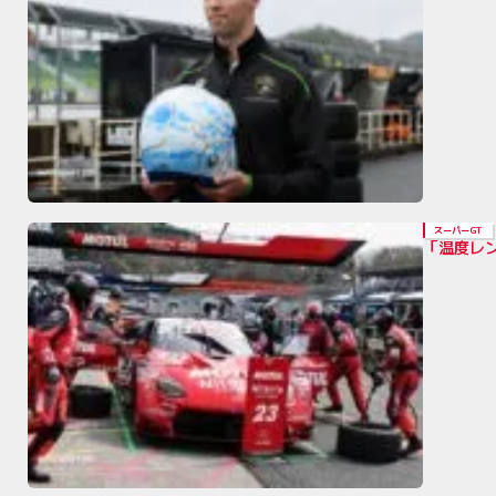
スーパーGT
「温度レ