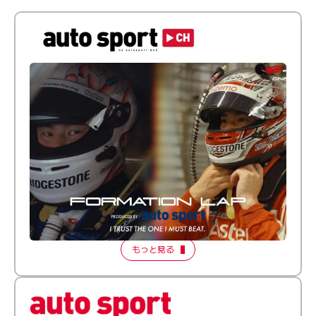
倒す相手を、信じてる。小林利徠斗 × 野村勇斗
【FORMATION LAP Produced by auto sport】
2026 Episode 2
もっと見る