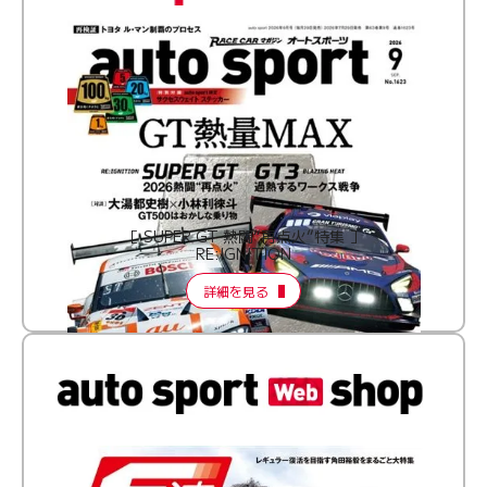
［ SUPER GT 熱闘“再点火”特集 ］
RE:IGNITION
詳細を見る