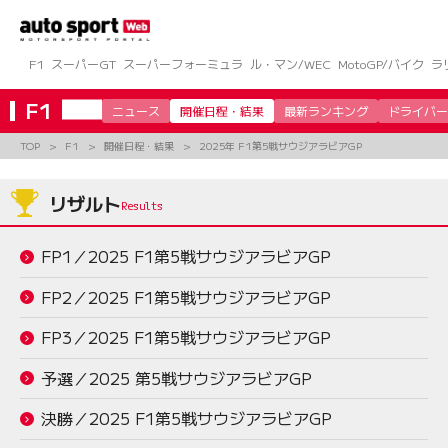
コ
ン
テ
ン
F1
スーパーGT
スーパーフォーミュラ
ル・マン/WEC
MotoGP/バイク
ラ
ツ
へ
F1
ニュース
開催日程・結果
最新ランキング
ドライバー
ス
キ
TOP
F1
開催日程・結果
2025年 F1第5戦サウジアラビアGP
ッ
プ
リザルト
FP1／2025 F1第5戦サウジアラビアGP
FP2／2025 F1第5戦サウジアラビアGP
FP3／2025 F1第5戦サウジアラビアGP
予選／2025 第5戦サウジアラビアGP
決勝／2025 F1第5戦サウジアラビアGP