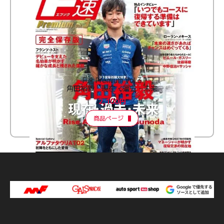
F速 Premium Vol.3
角田裕毅 現在・過去・未来
2,100円
商品ページ