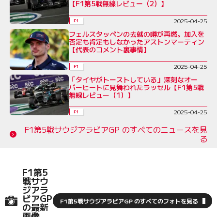
【F1第5戦無線レビュー（2）】
2025-04-25
F1
フェルスタッペンの去就の噂が再燃。加入を
否定も肯定もしなかったアストンマーティン
【代表のコメント裏事情】
2025-04-25
F1
「タイヤがトーストしている」深刻なオー
バーヒートに見舞われたラッセル【F1第5戦
無線レビュー（1）】
2025-04-25
F1
F1第5戦サウジアラビアGP のすべてのニュースを見
る
F1第5
戦サウ
ジアラ
ビアGP
F1第5戦サウジアラビアGP のすべてのフォトを見る
の最新
画像