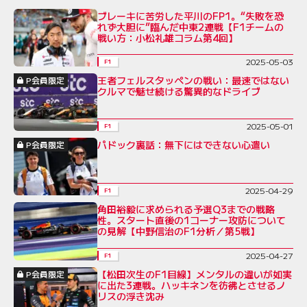
ブレーキに苦労した平川のFP1。“失敗を恐
れず大胆に”臨んだ中東2連戦【F1チームの
戦い方：小松礼雄コラム第4回】
2025-05-03
F1
王者フェルスタッペンの戦い：最速ではない
P会員限定
クルマで魅せ続ける驚異的なドライブ
2025-05-01
F1
パドック裏話：無下にはできない心遣い
P会員限定
2025-04-29
F1
角田裕毅に求められる予選Q3までの戦略
性。スタート直後の1コーナー攻防について
の見解【中野信治のF1分析／第5戦】
2025-04-27
F1
【松田次生のF1目線】メンタルの違いが如実
P会員限定
に出た3連戦。ハッキネンを彷彿とさせるノ
リスの浮き沈み