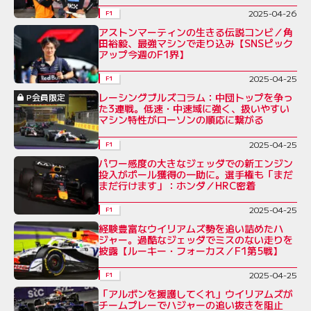
2025-04-26
F1
アストンマーティンの生きる伝説コンビ／角
田裕毅、最強マシンで走り込み【SNSピック
アップ今週のF1界】
2025-04-25
F1
レーシングブルズコラム：中団トップを争っ
P会員限定
た3連戦。低速・中速域に強く、扱いやすい
マシン特性がローソンの順応に繋がる
2025-04-25
F1
パワー感度の大きなジェッダでの新エンジン
投入がポール獲得の一助に。選手権も「まだ
まだ行けます」：ホンダ／HRC密着
2025-04-25
F1
経験豊富なウイリアムズ勢を追い詰めたハ
ジャー。過酷なジェッダでミスのない走りを
披露【ルーキー・フォーカス／F1第5戦】
2025-04-25
F1
「アルボンを援護してくれ」ウイリアムズが
チームプレーでハジャーの追い抜きを阻止