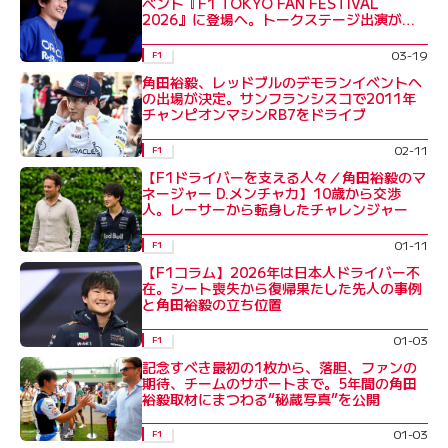
ベント『F1 TOKYO FAN FESTIVAL
2026』に登場へ。トークステージ出演が決
定
03-19
F1
角田裕毅、レッドブルのデモランイベントへ
の出場が決定。サンフランシスコで2011年
チャンピオンマシンRB7をドライブ
02-11
F1
【F1ドライバーを支える人々／角田裕毅のマ
ネージャー D.メンチャカ】10歳から交渉
人。レーサーから転身したチャレンジャー
01-11
F1
【F1コラム】2026年は日本人ドライバー不
在。シート喪失から復帰果たした先人の事例
と角田裕毅の立ち位置
01-03
F1
記念すべき最初の1枚から、落胆、ファンの
期待、チームのサポートまで。5年間の角田
裕毅取材にまつわる“秘蔵写真”を公開
01-03
F1