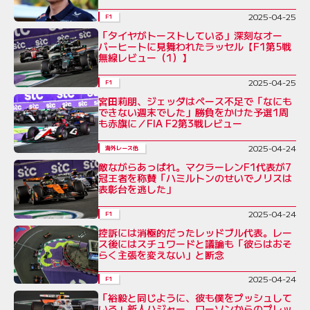
2025-04-25
F1
「タイヤがトーストしている」深刻なオー
バーヒートに見舞われたラッセル【F1第5戦
無線レビュー（1）】
2025-04-25
F1
宮田莉朋、ジェッダはペース不足で「なにも
できない週末でした」勝負をかけた予選1周
も赤旗に／FIA F2第3戦レビュー
2025-04-24
海外レース他
敵ながらあっぱれ。マクラーレンF1代表が7
冠王者を称賛「ハミルトンのせいでノリスは
表彰台を逃した」
2025-04-24
F1
控訴には消極的だったレッドブル代表。レー
ス後にはスチュワードと議論も「彼らはおそ
らく主張を変えない」と断念
2025-04-24
F1
「裕毅と同じように、彼も僕をプッシュして
いる」新人ハジャー、ローソンからのプレッ