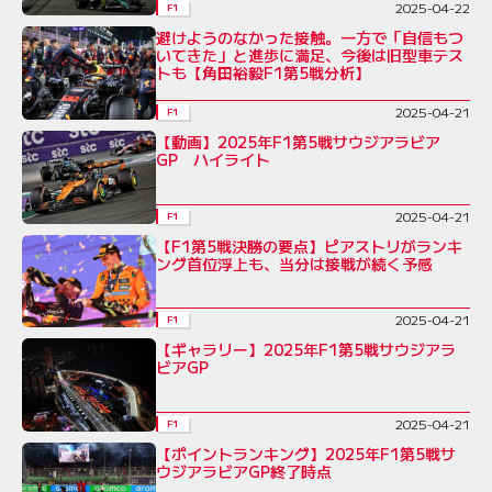
2025-04-22
F1
避けようのなかった接触。一方で「自信もつ
いてきた」と進歩に満足、今後は旧型車テス
トも【角田裕毅F1第5戦分析】
2025-04-21
F1
【動画】2025年F1第5戦サウジアラビア
GP ハイライト
2025-04-21
F1
【F1第5戦決勝の要点】ピアストリがランキ
ング首位浮上も、当分は接戦が続く予感
2025-04-21
F1
【ギャラリー】2025年F1第5戦サウジアラ
ビアGP
2025-04-21
F1
【ポイントランキング】2025年F1第5戦サ
ウジアラビアGP終了時点