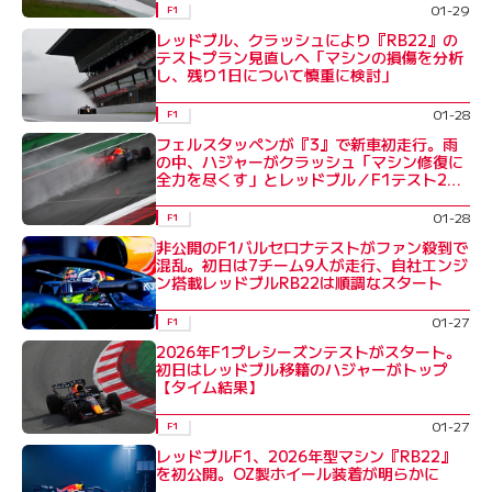
01-29
F1
レッドブル、クラッシュにより『RB22』の
テストプラン見直しへ「マシンの損傷を分析
し、残り1日について慎重に検討」
01-28
F1
フェルスタッペンが『3』で新車初走行。雨
の中、ハジャーがクラッシュ「マシン修復に
全力を尽くす」とレッドブル／F1テスト2日
目
01-28
F1
非公開のF1バルセロナテストがファン殺到で
混乱。初日は7チーム9人が走行、自社エンジ
ン搭載レッドブルRB22は順調なスタート
01-27
F1
2026年F1プレシーズンテストがスタート。
初日はレッドブル移籍のハジャーがトップ
【タイム結果】
01-27
F1
レッドブルF1、2026年型マシン『RB22』
を初公開。OZ製ホイール装着が明らかに