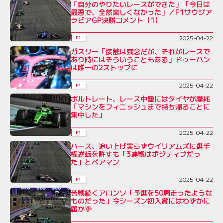
「自分のやりたいレースができた」「今日は
最悪で、全然楽しくなかった」／F1サウジア
ラビアGP決勝コメント（1）
2025-04-22
F1
ガスリー「接触は残念だが、それがレースで
あり時にはそういうこともある」ドゥーハン
は唯一の2ストップに
2025-04-22
F1
ボルトレート、レース中盤にはタイヤが摩耗
「マシンをフィニッシュまで持ち帰ることに
集中した」
2025-04-22
F1
ハース、追い上げ実らずウイリアムズに選手
権逆転を許すも「3連戦はポジティブだっ
た」とベアマン
2025-04-22
F1
苦戦続くアロンソ「予選を50周走ったような
ものだった」今シーズン初入賞にはわずかに
届かず