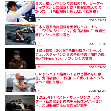
ミスと難しいマシンで苦戦の1年。リーダー
シップを示した僚友とは「終盤に戦えてよ
かった」【角田裕毅分析2025年総集編】
2025-12-31
F1
日本人最多出走記録を更新したカーナン
バー“22”の5シーズン。角田裕毅のF1戦績を
歴代マシンと振り返る
2025-12-30
F1
【SNS特集：2025年角田裕毅スペシャル】
フェルスタッペンからの特別待遇／筋肉の成
長／“Flying Yuki”／ファンとの交流
2025-12-30
F1
いたずらっ子で喧嘩もするけど憎めない存
在。角田裕毅がF1界随一の“愛されキャラ”に
なった理由と魅力
2025-12-29
F1
【2025年F1ベスト・カラーリング・アン
ケート結果発表】得票率首位は34パーセン
ト。角田裕毅が走らせた白い雄牛