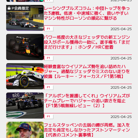
レーシングブルズコラム：中団トップを争っ
P会員限定
た3連戦。低速・中速域に強く、扱いやすい
マシン特性がローソンの順応に繋がる
2025-04-25
F1
パワー感度の大きなジェッダでの新エンジン
投入がポール獲得の一助に。選手権も「まだ
まだ行けます」：ホンダ／HRC密着
2025-04-25
F1
経験豊富なウイリアムズ勢を追い詰めたハ
ジャー。過酷なジェッダでミスのない走りを
披露【ルーキー・フォーカス／F1第5戦】
2025-04-25
F1
「アルボンを援護してくれ」ウイリアムズが
チームプレーでハジャーの追い抜きを阻止
【F1第5戦無線レビュー（2）】
2025-04-25
F1
フェルスタッペンの去就の噂が再燃。加入を
否定も肯定もしなかったアストンマーティン
【代表のコメント裏事情】