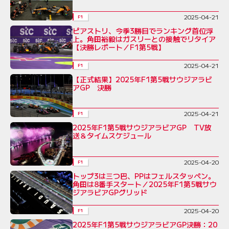
2025-04-21
F1
ピアストリ、今季3勝目でランキング首位浮
上。角田裕毅はガスリーとの接触でリタイア
【決勝レポート／F1第5戦】
2025-04-21
F1
【正式結果】2025年F1第5戦サウジアラビ
アGP 決勝
2025-04-21
F1
2025年F1第5戦サウジアラビアGP TV放
送＆タイムスケジュール
2025-04-20
F1
トップ3は三つ巴、PPはフェルスタッペン。
角田は8番手スタート／2025年F1第5戦サウ
ジアラビアGPグリッド
2025-04-20
F1
2025年F1第5戦サウジアラビアGP決勝：20