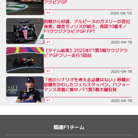
アラビアGP
2025-04-19
F1
前戦から好調、アルピーヌのガスリーが首位
発進。僅差でノリスが続き、角田10番手／
F1サウジアラビアGP FP1
2025-04-18
F1
【タイム結果】2025年F1第5戦サウジアラ
ビアGPフリー走行1回目
2025-04-18
F1
「他のシナリオを考える必要はない」移籍の
話題をかわしたフェルスタッペン。パフォー
マンス改善に集中／F1第5戦木曜会見
2025-04-18
F1
関連F1チーム