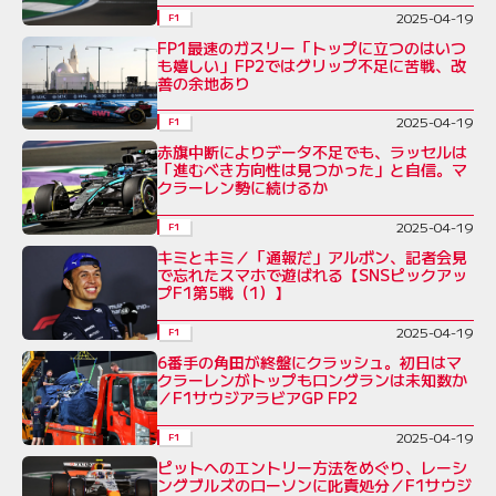
2025-04-19
F1
FP1最速のガスリー「トップに立つのはいつ
も嬉しい」FP2ではグリップ不足に苦戦、改
善の余地あり
2025-04-19
F1
赤旗中断によりデータ不足でも、ラッセルは
「進むべき方向性は見つかった」と自信。マ
クラーレン勢に続けるか
2025-04-19
F1
キミとキミ／「通報だ」アルボン、記者会見
で忘れたスマホで遊ばれる【SNSピックアッ
プF1第5戦（1）】
2025-04-19
F1
6番手の角田が終盤にクラッシュ。初日はマ
クラーレンがトップもロングランは未知数か
／F1サウジアラビアGP FP2
2025-04-19
F1
ピットへのエントリー方法をめぐり、レーシ
ングブルズのローソンに叱責処分／F1サウジ