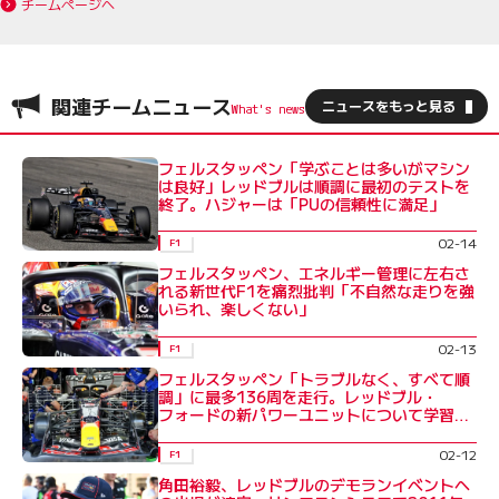
チームページへ
関連チームニュース
ニュースをもっと見る
フェルスタッペン「学ぶことは多いがマシン
は良好」レッドブルは順調に最初のテストを
終了。ハジャーは「PUの信頼性に満足」
02-14
F1
フェルスタッペン、エネルギー管理に左右さ
れる新世代F1を痛烈批判「不自然な走りを強
いられ、楽しくない」
02-13
F1
フェルスタッペン「トラブルなく、すべて順
調」に最多136周を走行。レッドブル・
フォードの新パワーユニットについて学習重
ねる
02-12
F1
角田裕毅、レッドブルのデモランイベントへ