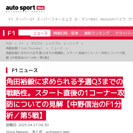
コ
ン
テ
ン
F1
スーパーGT
スーパーフォーミュラ
ル・マン/WEC
MotoGP/バイク
ラ
ツ
へ
F1
ニュース
開催日程・結果
最新ランキング
ドライバー
ス
キ
TOP
F1
オラクル・レッドブル・レーシング
ッ
角田裕毅（Yuki Tsunoda）
ニュース
プ
角田裕毅に求められる予選Q3までの戦略性。スタート直後の1コーナー攻防についての見
解【中野信治のF1分析／第5戦】
F1 ニュース
角田裕毅に求められる予選Q3までの
戦略性。スタート直後の1コーナー攻
防についての見解【中野信治のF1分
析／第5戦】
投稿日:
2025.04.27 09:30
Shinji Nakano まとめ：autosport web