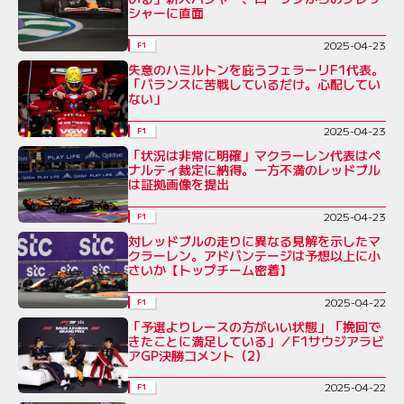
シャーに直面
2025-04-23
F1
失意のハミルトンを庇うフェラーリF1代表。
「バランスに苦戦しているだけ。心配してい
ない」
2025-04-23
F1
「状況は非常に明確」マクラーレン代表はペ
ナルティ裁定に納得。一方不満のレッドブル
は証拠画像を提出
2025-04-23
F1
対レッドブルの走りに異なる見解を示したマ
クラーレン。アドバンテージは予想以上に小
さいか【トップチーム密着】
2025-04-22
F1
「予選よりレースの方がいい状態」「挽回で
きたことに満足している」／F1サウジアラビ
アGP決勝コメント（2）
2025-04-22
F1