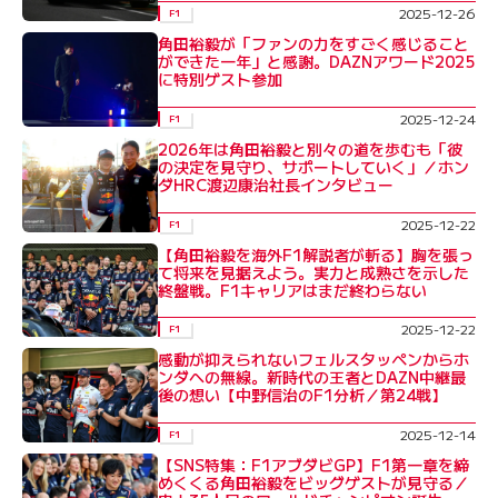
2025-12-26
F1
角田裕毅が「ファンの力をすごく感じること
ができた一年」と感謝。DAZNアワード2025
に特別ゲスト参加
2025-12-24
F1
2026年は角田裕毅と別々の道を歩むも「彼
の決定を見守り、サポートしていく」／ホン
ダHRC渡辺康治社長インタビュー
2025-12-22
F1
【角田裕毅を海外F1解説者が斬る】胸を張っ
て将来を見据えよう。実力と成熟さを示した
終盤戦。F1キャリアはまだ終わらない
2025-12-22
F1
感動が抑えられないフェルスタッペンからホ
ンダへの無線。新時代の王者とDAZN中継最
後の想い【中野信治のF1分析／第24戦】
2025-12-14
F1
【SNS特集：F1アブダビGP】F1第一章を締
めくくる角田裕毅をビッグゲストが見守る／