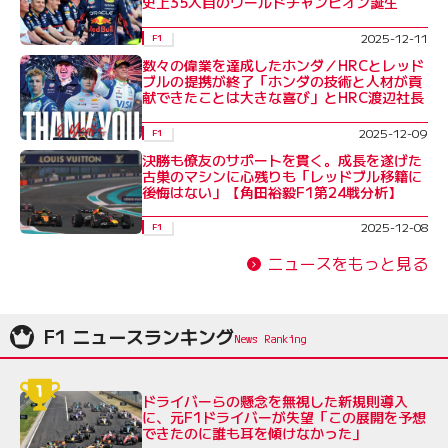
史上35人目のワールドチャンピオン誕生
2025-12-11
F1
数々の偉業を達成したホンダ／HRCとレッド
ブルの提携が終了「ホンダの技術と人材が貢
献できたことは大きな喜び」とHRC渡辺社長
2025-12-09
F1
決勝も僚友のサポートを貫く。成長を遂げた
古巣のマシンに心残りも「レッドブル移籍に
後悔はない」【角田裕毅F1第24戦分析】
2025-12-08
F1
ニュースをもっと見る
F1 ニュースランキング
ドライバーらの懸念を無視した新規則導入
に、元F1ドライバーが失望「この展開を予想
できたのに誰も耳を傾けなかった」