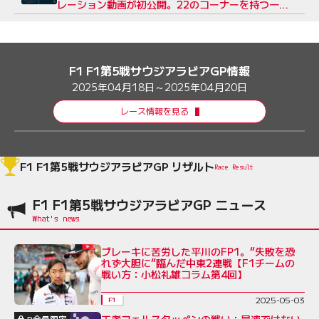
レーション動画が初公開。22のコーナーを持つ一部
公道のコース
F1 F1第5戦サウジアラビアGP情報
2025年04月18日～2025年04月20日
レース情報を見る
F1 F1第5戦サウジアラビアGP リザルト
Race Result
F1 F1第5戦サウジアラビアGP ニュース
ブレーキに苦労した平川のFP1。“失敗を恐
れず大胆に”臨んだ中東2連戦【F1チームの
戦い方：小松礼雄コラム第4回】
2025-05-03
F1
王者フェルスタッペンの戦い：最速ではない
P会員限定