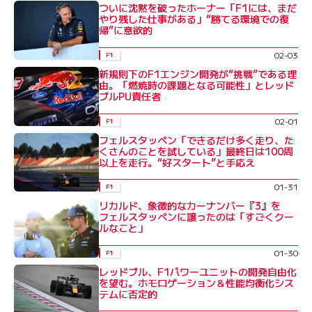
ついに沈黙を破ったホーナー「F1には、まだ
やり残した仕事がある」“勝てる環境での復
帰”に意欲的
02-03
F1
新規則下のF1エンジン開発が“挑戦”である理
由。「燃焼時の課題となる可能性」とレッド
ブルPU責任者
02-01
F1
フェルスタッペン「できるだけ多く走り、た
くさんのことを試している」最終日は100周
以上を走行。“好スタート”と手応え
01-31
F1
リカルド、象徴的なカーナンバー『3』を
フェルスタッペンに譲ったのは「すごくクー
ルなこと」
01-30
F1
レッドブル、F1パワーユニットの開発自由化
を望む。ホモロゲーション＆性能均衡化シス
テムに否定的