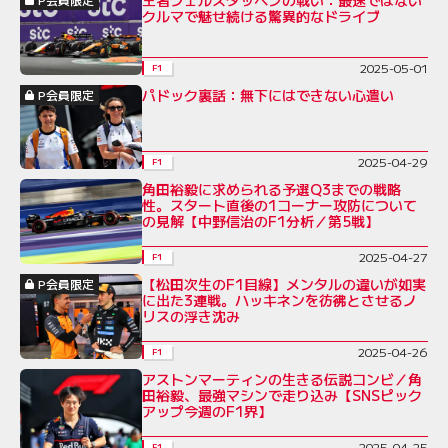
クルマで魅せ続ける驚異的なドライブ
2025-05-01
F1
パドック裏話：無下にはできない心遣い
P会員限定
2025-04-29
F1
角田裕毅に求められる予選Q3までの戦略
性。スタート直後の1コーナー攻防について
の見解【中野信治のF1分析／第5戦】
2025-04-27
F1
【松田次生のF1目線】メンタルの違いが如実
P会員限定
に出た3連戦。ハッキネンを彷彿とさせるノ
リスの浮き沈み
2025-04-26
F1
アストンマーティンの生きる伝説コンビ／角
田裕毅、最強マシンで走り込み【SNSピック
アップ今週のF1界】
2025-04-25
F1