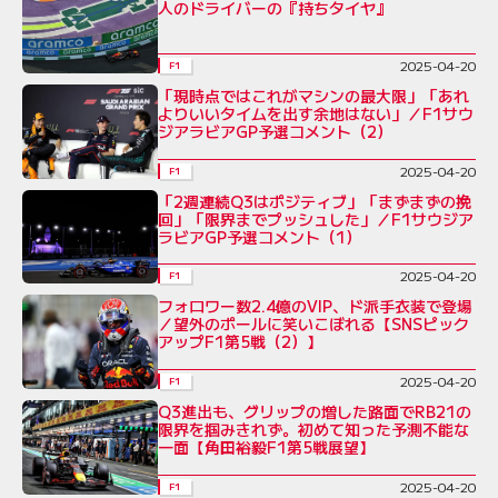
人のドライバーの『持ちタイヤ』
2025-04-20
F1
「現時点ではこれがマシンの最大限」「あれ
よりいいタイムを出す余地はない」／F1サウ
ジアラビアGP予選コメント（2）
2025-04-20
F1
「2週連続Q3はポジティブ」「まずまずの挽
回」「限界までプッシュした」／F1サウジア
ラビアGP予選コメント（1）
2025-04-20
F1
フォロワー数2.4億のVIP、ド派手衣装で登場
／望外のポールに笑いこぼれる【SNSピック
アップF1第5戦（2）】
2025-04-20
F1
Q3進出も、グリップの増した路面でRB21の
限界を掴みきれず。初めて知った予測不能な
一面【角田裕毅F1第5戦展望】
2025-04-20
F1