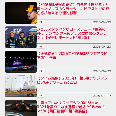
【F1第5戦予選の要点】自らを「愚か者」と
罵ったノリスのクラッシュ。ピアストリの存
在感が与える心理的影響
2025-04-20
F1
フェルスタッペンがコースレコード更新の
PP。ランキング首位ノリスは痛恨のクラッ
シュ【予選レポート／F1第5戦】
2025-04-20
F1
【正式結果】2025年F1第5戦サウジアラビ
アGP 予選
2025-04-20
F1
【タイム結果】2025年F1第5戦サウジアラ
ビアGPフリー走行3回目
2025-04-19
F1
「思っていたよりもマシンが曲がった」
RB21を乗りこなす過程で起きた“攻めのミ
ス”か【角田裕毅F1第5戦展望】