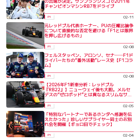
の出場が決定。サンフランシスコで2011年
チャンピオンマシンRB7をドライブ
02-11
F1
元レッドブル代表ホーナー、PUの圧縮比論争
について直接的な否定を避ける「F1とは限界
を押し広げるもの」
02-08
F1
フェルスタッペン、アロンソ、セナ──F1ド
ライバーたちの“番外活動”レース史【F1コラ
ム】
02-08
F1
【2026年F1新車分析：レッドブル
『RB22』】ニューウェイ後も大胆。メルセ
デスの“ゼロポッド”とは異なるスリムなサイ
ドポッド
02-05
F1
「特別なパートナーであるホンダへ感謝を伝
えたかった」珍しいサプライヤー同士のお別
れ会を開催【ギョロ目でチェック】
02-04
F1