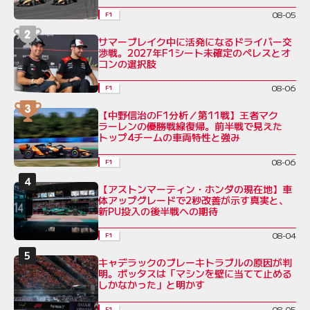
08-05
F1
サマーブレイク中に活発になるドライバー交
渉戦。2027年F1シート未確定のペレスとオ
コンの選択肢
08-06
F1
【中野信治のF1分析／第11戦】王者マク
ラーレンの優勝戦線復帰。前半戦で見えた
トップ4チームの車両特性と強み
08-06
F1
【アストンマーティン・ホンダの現在地】車
体アップグレードで2秒改善が示す真実と、
新PU投入の後半戦への期待
08-04
F1
キャデラックのブレーキトラブルの原因が判
明。ボッタスは「マシンを壁に当てて止める
しかなかった」と明かす
08-05
F1