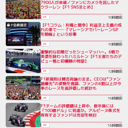
7900人が来場／ファンにカメラを託したマ
クラーレン【F1 SNSまとめ】
10時間前
F1
【F1コラム：利権と闘争】利益至上主義の成
P会員限定
れの果て──『マレーシアでバーレーンGP
を開催』という珍事
10時間前
F1
衝撃的な初陣だったシューマッハー。6戦で
美酒を味わったハミルトン【F1王者たちのデ
ビュー戦と初優勝の物語】
12時間前
F1
F1新規則は賛否両論のまま。CEOは“ファン
最優先”の姿勢を強調、ファンの6割以上が今
季のレースを高評価した統計も
15時間前
F1
F1チームの評価額は上昇中、数年後には
「100億ドル」に到達か。アルピーヌ株式を
保有するファンドは売却を検討
16時間前
F1