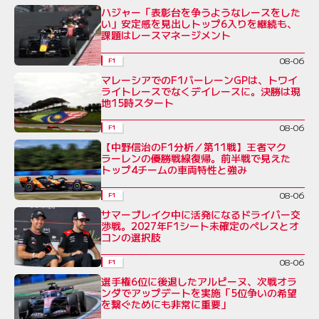
ハジャー「表彰台を争うようなレースをした
い」安定感を見出しトップ6入りを継続も、
課題はレースマネージメント
08-06
F1
マレーシアでのF1バーレーンGPは、トワイ
ライトレースでなくデイレースに。決勝は現
地15時スタート
08-06
F1
【中野信治のF1分析／第11戦】王者マク
ラーレンの優勝戦線復帰。前半戦で見えた
トップ4チームの車両特性と強み
08-06
F1
サマーブレイク中に活発になるドライバー交
渉戦。2027年F1シート未確定のペレスとオ
コンの選択肢
08-06
F1
選手権6位に後退したアルピーヌ、次戦オラ
ンダでアップデートを実施「5位争いの希望
を繋ぐためにも非常に重要」