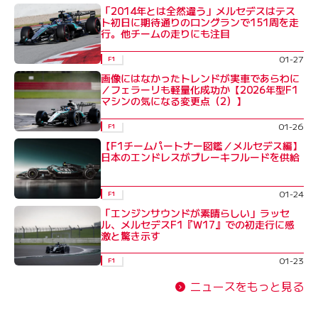
「2014年とは全然違う」メルセデスはテス
ト初日に期待通りのロングランで151周を走
行。他チームの走りにも注目
01-27
F1
画像にはなかったトレンドが実車であらわに
／フェラーリも軽量化成功か【2026年型F1
マシンの気になる変更点（2）】
01-26
F1
【F1チームパートナー図鑑／メルセデス編】
日本のエンドレスがブレーキフルードを供給
01-24
F1
「エンジンサウンドが素晴らしい」ラッセ
ル、メルセデスF1『W17』での初走行に感
激と驚き示す
01-23
F1
ニュースをもっと見る