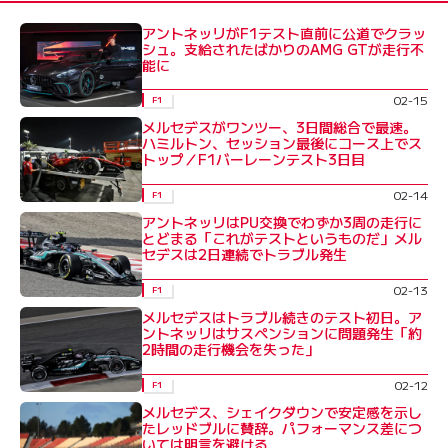
アントネッリがF1テスト直前に公道でクラッ
シュ。支給されたばかりのAMG GTが走行不
能に
02-15
F1
メルセデスがワンツー、3日間総合で最速。
ハミルトン、セッション最後にコース上でス
トップ／F1バーレーンテスト3日目
02-14
F1
アントネッリはPU交換でわずか3周の走行に
とどまる「これがテストというものだ」メル
セデスは2日連続でトラブル発生
02-13
F1
メルセデスはトラブル続きのテスト初日。ア
ントネッリはサスペンションに問題発生「約
2時間の走行機会を失った」
02-12
F1
メルセデス、シェイクダウンで安定感を示し
たレッドブルに賛辞。パフォーマンス差につ
いては明言を避ける