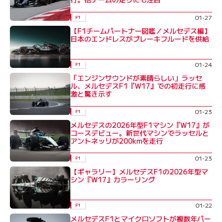
01-27
F1
【F1チームパートナー図鑑／メルセデス編】
日本のエンドレスがブレーキフルードを供給
01-24
F1
「エンジンサウンドが素晴らしい」ラッセ
ル、メルセデスF1『W17』での初走行に感
激と驚き示す
01-23
F1
メルセデスの2026年型F1マシン『W17』が
コースデビュー。新世代マシンでラッセルと
アントネッリが200kmを走行
01-23
F1
【ギャラリー】メルセデスF1の2026年型マ
シン『W17』カラーリング
01-22
F1
メルセデスF1とマイクロソフトが複数年パー