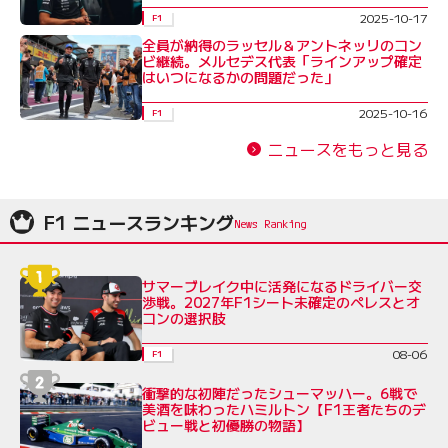
2025-10-17
F1
全員が納得のラッセル＆アントネッリのコン
ビ継続。メルセデス代表「ラインアップ確定
はいつになるかの問題だった」
2025-10-16
F1
ニュースをもっと見る
F1 ニュースランキング
サマーブレイク中に活発になるドライバー交
渉戦。2027年F1シート未確定のペレスとオ
コンの選択肢
08-06
F1
衝撃的な初陣だったシューマッハー。6戦で
美酒を味わったハミルトン【F1王者たちのデ
ビュー戦と初優勝の物語】