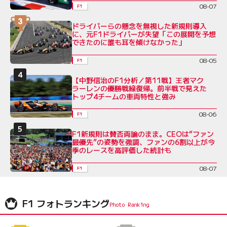
08-07
F1
ドライバーらの懸念を無視した新規則導入
に、元F1ドライバーが失望「この展開を予想
できたのに誰も耳を傾けなかった」
08-05
F1
【中野信治のF1分析／第11戦】王者マク
ラーレンの優勝戦線復帰。前半戦で見えた
トップ4チームの車両特性と強み
08-06
F1
F1新規則は賛否両論のまま。CEOは“ファン
最優先”の姿勢を強調、ファンの6割以上が今
季のレースを高評価した統計も
08-07
F1
F1 フォトランキング