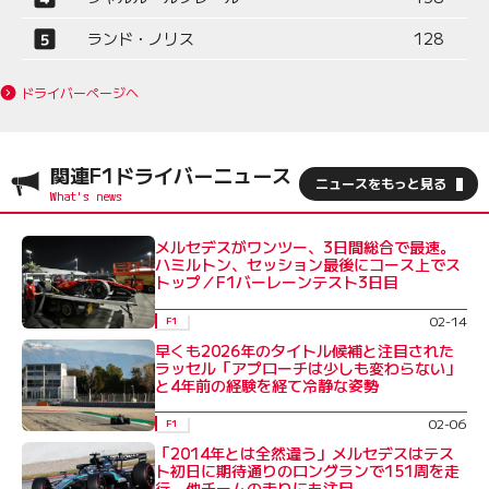
ランド・ノリス
128
ドライバーページへ
関連F1ドライバーニュース
ニュースをもっと見る
メルセデスがワンツー、3日間総合で最速。
ハミルトン、セッション最後にコース上でス
トップ／F1バーレーンテスト3日目
02-14
F1
早くも2026年のタイトル候補と注目された
ラッセル「アプローチは少しも変わらない」
と4年前の経験を経て冷静な姿勢
02-06
F1
「2014年とは全然違う」メルセデスはテス
ト初日に期待通りのロングランで151周を走
行。他チームの走りにも注目