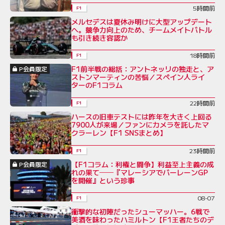
5時間前
F1
メルセデスは夏休み明けに大型アップデート
へ。競争力向上のため、チームメイトバトル
も引き続き容認か
18時間前
F1
F1前半戦の総括：アントネッリの独走と、ア
P会員限定
ストンマーティンの苦悩／スペイン人ライ
ターのF1コラム
22時間前
F1
ハースの旧車テストには昨年を大きく上回る
7900人が来場／ファンにカメラを託したマ
クラーレン【F1 SNSまとめ】
23時間前
F1
【F1コラム：利権と闘争】利益至上主義の成
P会員限定
れの果て──『マレーシアでバーレーンGP
を開催』という珍事
08-07
F1
衝撃的な初陣だったシューマッハー。6戦で
美酒を味わったハミルトン【F1王者たちのデ