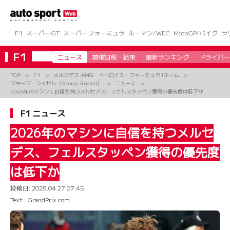
コ
ン
テ
ン
F1
スーパーGT
スーパーフォーミュラ
ル・マン/WEC
MotoGP/バイク
ラ
ツ
へ
F1
ニュース
開催日程・結果
最新ランキング
ドライバー
ス
キ
TOP
F1
メルセデス-AMG・ペトロナス・フォーミュラ1チーム
ッ
ジョージ・ラッセル（George Russell）
ニュース
プ
2026年のマシンに自信を持つメルセデス、フェルスタッペン獲得の優先度は低下か
F1 ニュース
2026年のマシンに自信を持つメルセ
デス、フェルスタッペン獲得の優先度
は低下か
投稿日:
2025.04.27 07:45
Text : GrandPrix.com