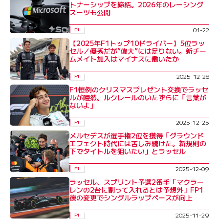
トナーシップを締結。2026年のレーシング
スーツも公開
01-22
F1
【2025年F1トップ10ドライバー】5位ラッ
セル／優秀だが“偉大”には足りない。新チー
ムメイト加入はマイナスに働いたか
2025-12-28
F1
F1恒例のクリスマスプレゼント交換でラッセ
ルが唖然。ルクレールのいたずらに「言葉が
ないよ」
2025-12-25
F1
メルセデスが選手権2位を獲得「グラウンド
エフェクト時代には苦しみ続けた。新規則の
下でタイトルを狙いたい」とラッセル
2025-12-09
F1
ラッセル、スプリント予選2番手「マクラー
レンの2台に割って入れるとは予想外」FP1
後の変更でシングルラップペースが向上
2025-11-29
F1