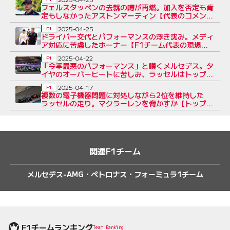
フェルスタッペンの去就の噂が再燃。加入を否定も肯
定もしなかったアストンマーティン【代表のコメント
裏事情】
2025-04-25
F1
ドライバー交代とパフォーマンスの浮き沈み。メディ
ア対応に苦慮したホーナー【F1チーム代表の現場事
情：レッドブル】
2025-04-22
F1
「今季最悪のパフォーマンス」と嘆くメルセデス。タ
イヤのオーバーヒートに苦しみ、ラッセルはトップ3
から脱落
2025-04-17
F1
複数の電子機器問題に対処しながら2位を維持した
ラッセルの走り。マクラーレンを脅かすか【トップ
チーム密着：メルセデス編】
関連F1チーム
メルセデス-AMG・ペトロナス・フォーミュラ1チーム
F1チームランキング
Team Ranking