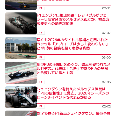
02-11
F1
F1エンジン圧縮比問題：レッドブルがフェ
ラーリ陣営合流でメルセデス孤立か。検査方
式変更への動きが加速
02-07
F1
早くも2026年のタイトル候補と注目された
ラッセル「アプローチは少しも変わらない」
と4年前の経験を経て冷静な姿勢
02-06
F1
新型PUの圧縮比をめぐり、違反を疑われたメ
ルセデス。代表は「合法」でありFIAの見解
と合致していると主張
02-03
F1
シェイクダウンを終えたメルセデス陣営は
「PUの信頼性」に驚き。2026年シーズンの
ローンチイベントで代表らが語る
02-02
F1
数字で見るF1新車シェイクダウン。優位予想