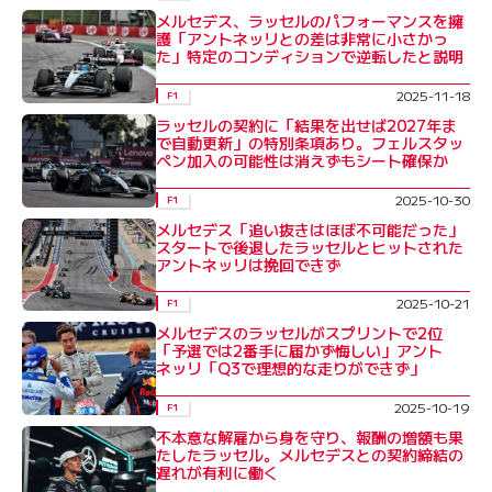
メルセデス、ラッセルのパフォーマンスを擁
護「アントネッリとの差は非常に小さかっ
た」特定のコンディションで逆転したと説明
2025-11-18
F1
ラッセルの契約に「結果を出せば2027年ま
で自動更新」の特別条項あり。フェルスタッ
ペン加入の可能性は消えずもシート確保か
2025-10-30
F1
メルセデス「追い抜きはほぼ不可能だった」
スタートで後退したラッセルとヒットされた
アントネッリは挽回できず
2025-10-21
F1
メルセデスのラッセルがスプリントで2位
「予選では2番手に届かず悔しい」アント
ネッリ「Q3で理想的な走りができず」
2025-10-19
F1
不本意な解雇から身を守り、報酬の増額も果
たしたラッセル。メルセデスとの契約締結の
遅れが有利に働く