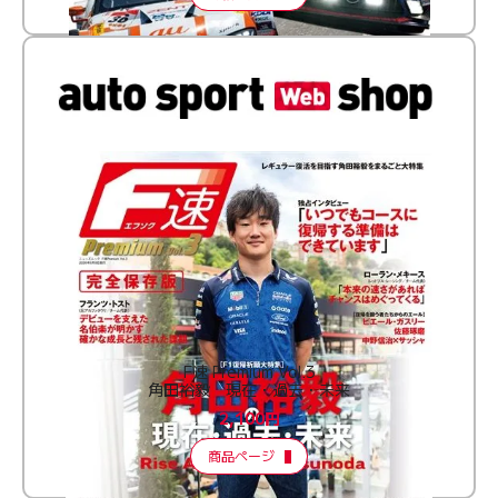
F速 Premium Vol.3
角田裕毅 現在・過去・未来
2,100円
商品ページ