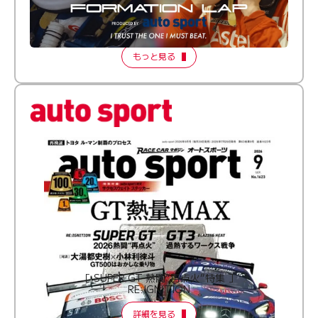
倒す相手を、信じてる。小林利徠斗 × 野村勇斗
【FORMATION LAP Produced by auto sport】
2026 Episode 2
もっと見る
［ SUPER GT 熱闘“再点火”特集 ］
RE:IGNITION
詳細を見る