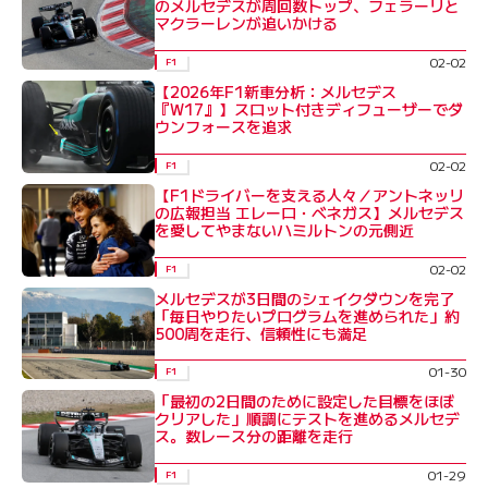
のメルセデスが周回数トップ、フェラーリと
マクラーレンが追いかける
02-02
F1
【2026年F1新車分析：メルセデス
『W17』】スロット付きディフューザーでダ
ウンフォースを追求
02-02
F1
【F1ドライバーを支える人々／アントネッリ
の広報担当 エレーロ・ベネガス】メルセデス
を愛してやまないハミルトンの元側近
02-02
F1
メルセデスが3日間のシェイクダウンを完了
「毎日やりたいプログラムを進められた」約
500周を走行、信頼性にも満足
01-30
F1
「最初の2日間のために設定した目標をほぼ
クリアした」順調にテストを進めるメルセデ
ス。数レース分の距離を走行
01-29
F1