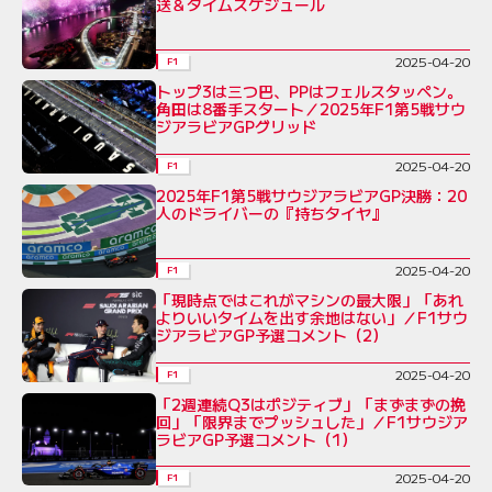
送＆タイムスケジュール
2025-04-20
F1
トップ3は三つ巴、PPはフェルスタッペン。
角田は8番手スタート／2025年F1第5戦サウ
ジアラビアGPグリッド
2025-04-20
F1
2025年F1第5戦サウジアラビアGP決勝：20
人のドライバーの『持ちタイヤ』
2025-04-20
F1
「現時点ではこれがマシンの最大限」「あれ
よりいいタイムを出す余地はない」／F1サウ
ジアラビアGP予選コメント（2）
2025-04-20
F1
「2週連続Q3はポジティブ」「まずまずの挽
回」「限界までプッシュした」／F1サウジア
ラビアGP予選コメント（1）
2025-04-20
F1