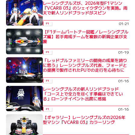
レーシングブルズが、2026年型F1マシン
『VCARB 03』のシェイクダウンを実施。雨
天で新人リンドブラッドがスピン
01-21
F1
【F1チームパートナー図鑑／レーシングブル
ズ編】若手育成チームを複数の新興企業が支
援
01-19
F1
「レッドブルファミリーの開発の成果を誇り
に思う」レーシングブルズ代表、フォードと
の提携で製作されたPUでの走行を心待ちに
01-16
F1
レーシングブルズの新人リンドブラッド
「コース上で全力を尽くす準備はできてい
る」ローンチイベント出席に感銘
01-16
F1
【ギャラリー】レーシングブルズの2026年
型マシン『VCARB 03』カラーリング