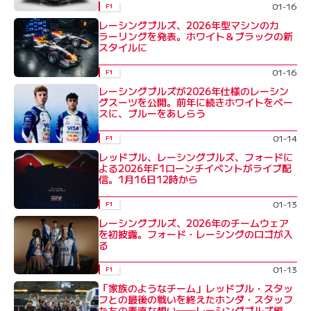
01-16
F1
レーシングブルズ、2026年型マシンのカ
ラーリングを発表。ホワイト＆ブラックの新
スタイルに
01-16
F1
レーシングブルズが2026年仕様のレーシン
グスーツを公開。前年に続きホワイトをベー
スに、ブルーをあしらう
01-14
F1
レッドブル、レーシングブルズ、フォードに
よる2026年F1ローンチイベントがライブ配
信。1月16日12時から
01-13
F1
レーシングブルズ、2026年のチームウェア
を初披露。フォード・レーシングのロゴが入
る
01-13
F1
「家族のようなチーム」レッドブル・スタッ
フとの最後の戦いを終えたホンダ・スタッフ
たちの素直な想い──レーシングブルズ編