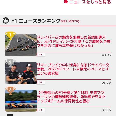
ニュースをもっと見る
F1 ニュースランキング
ドライバーらの懸念を無視した新規則導入
に、元F1ドライバーが失望「この展開を予想
できたのに誰も耳を傾けなかった」
08-05
F1
サマーブレイク中に活発になるドライバー交
渉戦。2027年F1シート未確定のペレスとオ
コンの選択肢
08-06
F1
【中野信治のF1分析／第11戦】王者マク
ラーレンの優勝戦線復帰。前半戦で見えた
トップ4チームの車両特性と強み
08-06
F1