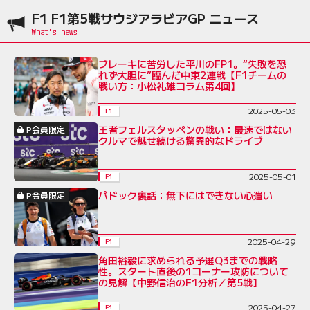
F1 F1第5戦サウジアラビアGP ニュース
ブレーキに苦労した平川のFP1。“失敗を恐
れず大胆に”臨んだ中東2連戦【F1チームの
戦い方：小松礼雄コラム第4回】
2025-05-03
F1
王者フェルスタッペンの戦い：最速ではない
P会員限定
クルマで魅せ続ける驚異的なドライブ
2025-05-01
F1
パドック裏話：無下にはできない心遣い
P会員限定
2025-04-29
F1
角田裕毅に求められる予選Q3までの戦略
性。スタート直後の1コーナー攻防について
の見解【中野信治のF1分析／第5戦】
2025-04-27
F1