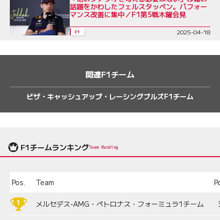
話題をかわしたフェルスタッペン。パフォー
マンス改善に集中／F1第5戦木曜会見
2025-04-18
F1
関連F1チーム
ビザ・キャッシュアップ・レーシングブルズF1チーム
F1チームランキング
Team Ranking
Pos.
Team
P
メルセデス-AMG・ペトロナス・フォーミュラ1チーム