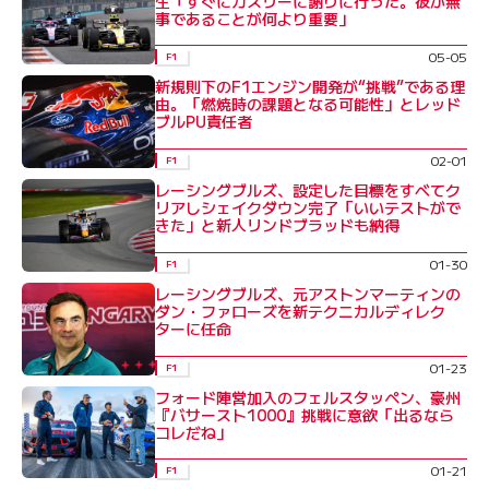
生「すぐにガスリーに謝りに行った。彼が無
事であることが何より重要」
05-05
F1
新規則下のF1エンジン開発が“挑戦”である理
由。「燃焼時の課題となる可能性」とレッド
ブルPU責任者
02-01
F1
レーシングブルズ、設定した目標をすべてク
リアしシェイクダウン完了「いいテストがで
きた」と新人リンドブラッドも納得
01-30
F1
レーシングブルズ、元アストンマーティンの
ダン・ファローズを新テクニカルディレク
ターに任命
01-23
F1
フォード陣営加入のフェルスタッペン、豪州
『バサースト1000』挑戦に意欲「出るなら
コレだね」
01-21
F1