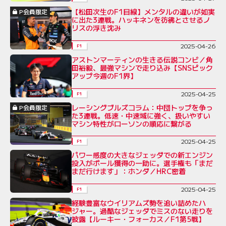
【松田次生のF1目線】メンタルの違いが如実
P会員限定
に出た3連戦。ハッキネンを彷彿とさせるノ
リスの浮き沈み
2025-04-26
F1
アストンマーティンの生きる伝説コンビ／角
田裕毅、最強マシンで走り込み【SNSピック
アップ今週のF1界】
2025-04-25
F1
レーシングブルズコラム：中団トップを争っ
P会員限定
た3連戦。低速・中速域に強く、扱いやすい
マシン特性がローソンの順応に繋がる
2025-04-25
F1
パワー感度の大きなジェッダでの新エンジン
投入がポール獲得の一助に。選手権も「まだ
まだ行けます」：ホンダ／HRC密着
2025-04-25
F1
経験豊富なウイリアムズ勢を追い詰めたハ
ジャー。過酷なジェッダでミスのない走りを
披露【ルーキー・フォーカス／F1第5戦】