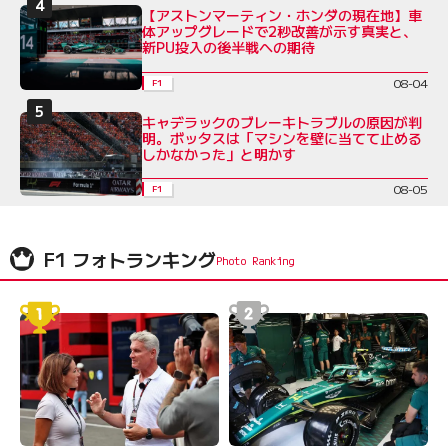
【アストンマーティン・ホンダの現在地】車
体アップグレードで2秒改善が示す真実と、
新PU投入の後半戦への期待
08-04
F1
キャデラックのブレーキトラブルの原因が判
明。ボッタスは「マシンを壁に当てて止める
しかなかった」と明かす
08-05
F1
F1 フォトランキング