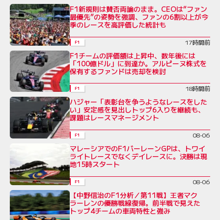
F1新規則は賛否両論のまま。CEOは“ファン
最優先”の姿勢を強調、ファンの6割以上が今
季のレースを高評価した統計も
17時間前
F1
F1チームの評価額は上昇中、数年後には
「100億ドル」に到達か。アルピーヌ株式を
保有するファンドは売却を検討
18時間前
F1
ハジャー「表彰台を争うようなレースをした
い」安定感を見出しトップ6入りを継続も、
課題はレースマネージメント
08-06
F1
マレーシアでのF1バーレーンGPは、トワイ
ライトレースでなくデイレースに。決勝は現
地15時スタート
08-06
F1
【中野信治のF1分析／第11戦】王者マク
ラーレンの優勝戦線復帰。前半戦で見えた
トップ4チームの車両特性と強み