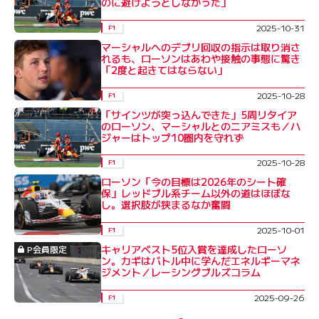
のに避けようとしなかった」
2025-10-31
F1
マーシャルへのデブリ回収の指示は取り消さ
れるも、ローソンはあわや接触の事態に驚き
「2度と起きてはならない」
2025-10-28
F1
「サインツが突っ込んできた」5周リタイア
のローソン、マーシャルとのニアミスも／ハ
ジャーはトップ10圏内を守れず
2025-10-28
F1
ローソン「今の目標は2026年のシート確
保」レッドブル系チーム以外の道はほぼな
し。選択肢が狭まるなか奮闘
2025-10-01
F1
キャリアベスト5位入賞を達成したローソ
P会員限定
ン。カギはバトル中に学んだエネルギーマネ
ジメント／レーシングブルズコラム
2025-09-26
F1