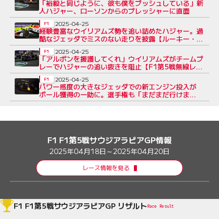
「裕毅と同じように、彼も僕をプッシュしている」新
人ハジャー、ローソンからのプレッシャーに直面
2025-04-25
F1
経験豊富なウイリアムズ勢を追い詰めたハジャー。過
酷なジェッダでミスのない走りを披露【ルーキー・
フォーカス／F1第5戦】
2025-04-25
F1
「アルボンを援護してくれ」ウイリアムズがチームプ
レーでハジャーの追い抜きを阻止【F1第5戦無線レ
ビュー（2）】
2025-04-25
F1
パワー感度の大きなジェッダでの新エンジン投入が
ポール獲得の一助に。選手権も「まだまだ行けま
す」：ホンダ／HRC密着
F1 F1第5戦サウジアラビアGP情報
2025年04月18日～2025年04月20日
レース情報を見る
F1 F1第5戦サウジアラビアGP リザルト
Race Result