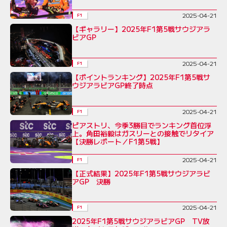
2025-04-21
F1
【ギャラリー】2025年F1第5戦サウジアラ
ビアGP
2025-04-21
F1
【ポイントランキング】2025年F1第5戦サ
ウジアラビアGP終了時点
2025-04-21
F1
ピアストリ、今季3勝目でランキング首位浮
上。角田裕毅はガスリーとの接触でリタイア
【決勝レポート／F1第5戦】
2025-04-21
F1
【正式結果】2025年F1第5戦サウジアラビ
アGP 決勝
2025-04-21
F1
2025年F1第5戦サウジアラビアGP TV放