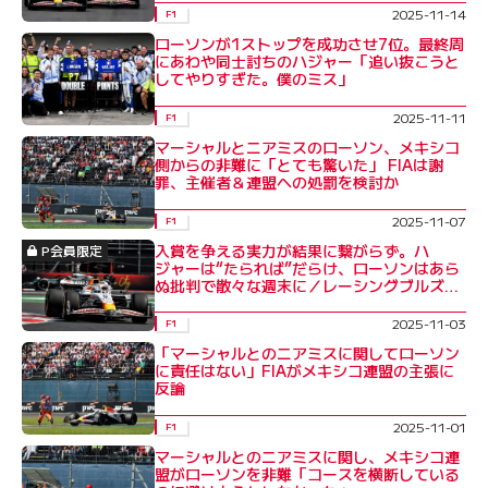
2025-11-14
F1
ローソンが1ストップを成功させ7位。最終周
にあわや同士討ちのハジャー「追い抜こうと
してやりすぎた。僕のミス」
2025-11-11
F1
マーシャルとニアミスのローソン、メキシコ
側からの非難に「とても驚いた」 FIAは謝
罪、主催者＆連盟への処罰を検討か
2025-11-07
F1
入賞を争える実力が結果に繋がらず。ハ
P会員限定
ジャーは“たられば”だらけ、ローソンはあら
ぬ批判で散々な週末に／レーシングブルズコ
ラム
2025-11-03
F1
「マーシャルとのニアミスに関してローソン
に責任はない」FIAがメキシコ連盟の主張に
反論
2025-11-01
F1
マーシャルとのニアミスに関し、メキシコ連
盟がローソンを非難「コースを横断している