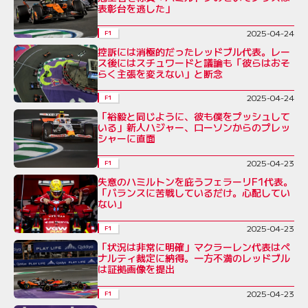
表彰台を逃した」
2025-04-24
F1
控訴には消極的だったレッドブル代表。レー
ス後にはスチュワードと議論も「彼らはおそ
らく主張を変えない」と断念
2025-04-24
F1
「裕毅と同じように、彼も僕をプッシュして
いる」新人ハジャー、ローソンからのプレッ
シャーに直面
2025-04-23
F1
失意のハミルトンを庇うフェラーリF1代表。
「バランスに苦戦しているだけ。心配してい
ない」
2025-04-23
F1
「状況は非常に明確」マクラーレン代表はペ
ナルティ裁定に納得。一方不満のレッドブル
は証拠画像を提出
2025-04-23
F1