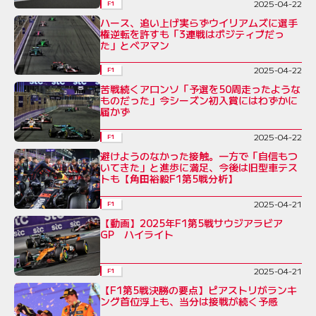
2025-04-22
F1
ハース、追い上げ実らずウイリアムズに選手
権逆転を許すも「3連戦はポジティブだっ
た」とベアマン
2025-04-22
F1
苦戦続くアロンソ「予選を50周走ったような
ものだった」今シーズン初入賞にはわずかに
届かず
2025-04-22
F1
避けようのなかった接触。一方で「自信もつ
いてきた」と進歩に満足、今後は旧型車テス
トも【角田裕毅F1第5戦分析】
2025-04-21
F1
【動画】2025年F1第5戦サウジアラビア
GP ハイライト
2025-04-21
F1
【F1第5戦決勝の要点】ピアストリがランキ
ング首位浮上も、当分は接戦が続く予感