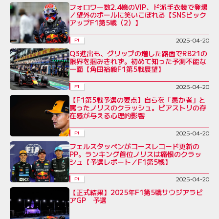
フォロワー数2.4億のVIP、ド派手衣装で登場
／望外のポールに笑いこぼれる【SNSピック
アップF1第5戦（2）】
2025-04-20
F1
Q3進出も、グリップの増した路面でRB21の
限界を掴みきれず。初めて知った予測不能な
一面【角田裕毅F1第5戦展望】
2025-04-20
F1
【F1第5戦予選の要点】自らを「愚か者」と
罵ったノリスのクラッシュ。ピアストリの存
在感が与える心理的影響
2025-04-20
F1
フェルスタッペンがコースレコード更新の
PP。ランキング首位ノリスは痛恨のクラッ
シュ【予選レポート／F1第5戦】
2025-04-20
F1
【正式結果】2025年F1第5戦サウジアラビ
アGP 予選