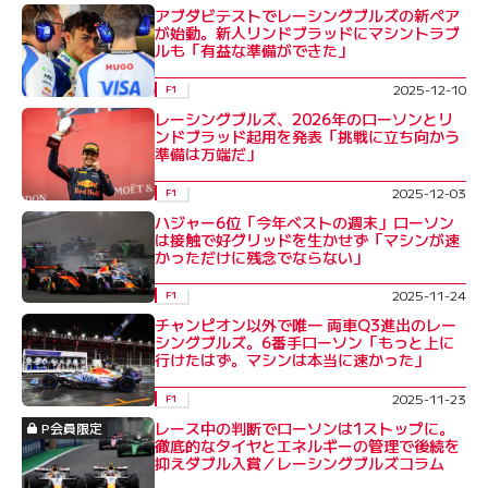
アブダビテストでレーシングブルズの新ペア
が始動。新人リンドブラッドにマシントラブ
ルも「有益な準備ができた」
2025-12-10
F1
レーシングブルズ、2026年のローソンとリ
ンドブラッド起用を発表「挑戦に立ち向かう
準備は万端だ」
2025-12-03
F1
ハジャー6位「今年ベストの週末」ローソン
は接触で好グリッドを生かせず「マシンが速
かっただけに残念でならない」
2025-11-24
F1
チャンピオン以外で唯一 両車Q3進出のレー
シングブルズ。6番手ローソン「もっと上に
行けたはず。マシンは本当に速かった」
2025-11-23
F1
レース中の判断でローソンは1ストップに。
P会員限定
徹底的なタイヤとエネルギーの管理で後続を
抑えダブル入賞／レーシングブルズコラム