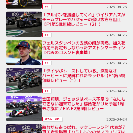
2025-04-25
F1
「アルボンを援護してくれ」ウイリアムズが
チームプレーでハジャーの追い抜きを阻止
【F1第5戦無線レビュー（2）】
2025-04-25
F1
フェルスタッペンの去就の噂が再燃。加入を
否定も肯定もしなかったアストンマーティン
【代表のコメント裏事情】
2025-04-25
F1
「タイヤがトーストしている」深刻なオー
バーヒートに見舞われたラッセル【F1第5戦
無線レビュー（1）】
2025-04-25
F1
宮田莉朋、ジェッダはペース不足で「なにも
できない週末でした」勝負をかけた予選1周
も赤旗に／FIA F2第3戦レビュー
2025-04-24
海外レース他
敵ながらあっぱれ。マクラーレンF1代表が7
冠王者を称賛「ハミルトンのせいでノリスは