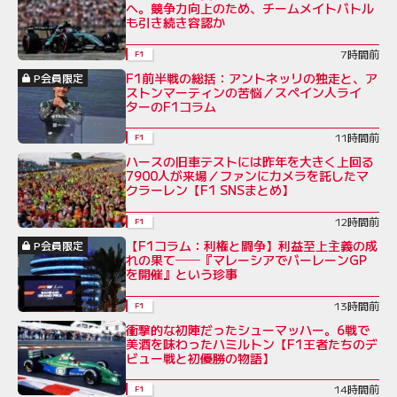
へ。競争力向上のため、チームメイトバトル
も引き続き容認か
7時間前
F1
F1前半戦の総括：アントネッリの独走と、ア
P会員限定
ストンマーティンの苦悩／スペイン人ライ
ターのF1コラム
11時間前
F1
ハースの旧車テストには昨年を大きく上回る
7900人が来場／ファンにカメラを託したマ
クラーレン【F1 SNSまとめ】
12時間前
F1
【F1コラム：利権と闘争】利益至上主義の成
P会員限定
れの果て──『マレーシアでバーレーンGP
を開催』という珍事
13時間前
F1
衝撃的な初陣だったシューマッハー。6戦で
美酒を味わったハミルトン【F1王者たちのデ
ビュー戦と初優勝の物語】
14時間前
F1