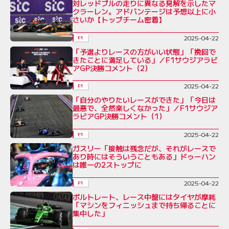
対レッドブルの走りに異なる見解を示したマ
クラーレン。アドバンテージは予想以上に小
さいか【トップチーム密着】
2025-04-22
F1
「予選よりレースの方がいい状態」「挽回で
きたことに満足している」／F1サウジアラビ
アGP決勝コメント（2）
2025-04-22
F1
「自分のやりたいレースができた」「今日は
最悪で、全然楽しくなかった」／F1サウジア
ラビアGP決勝コメント（1）
2025-04-22
F1
ガスリー「接触は残念だが、それがレースで
あり時にはそういうこともある」ドゥーハン
は唯一の2ストップに
2025-04-22
F1
ボルトレート、レース中盤にはタイヤが摩耗
「マシンをフィニッシュまで持ち帰ることに
集中した」