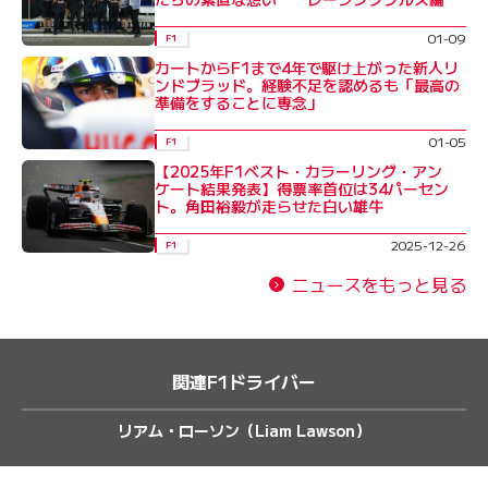
01-09
F1
カートからF1まで4年で駆け上がった新人リ
ンドブラッド。経験不足を認めるも「最高の
準備をすることに専念」
01-05
F1
【2025年F1ベスト・カラーリング・アン
ケート結果発表】得票率首位は34パーセン
ト。角田裕毅が走らせた白い雄牛
2025-12-26
F1
ニュースをもっと見る
関連F1ドライバー
リアム・ローソン（Liam Lawson）