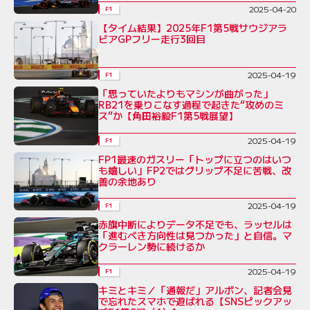
2025-04-20
F1
【タイム結果】2025年F1第5戦サウジアラ
ビアGPフリー走行3回目
2025-04-19
F1
「思っていたよりもマシンが曲がった」
RB21を乗りこなす過程で起きた“攻めのミ
ス”か【角田裕毅F1第5戦展望】
2025-04-19
F1
FP1最速のガスリー「トップに立つのはいつ
も嬉しい」FP2ではグリップ不足に苦戦、改
善の余地あり
2025-04-19
F1
赤旗中断によりデータ不足でも、ラッセルは
「進むべき方向性は見つかった」と自信。マ
クラーレン勢に続けるか
2025-04-19
F1
キミとキミ／「通報だ」アルボン、記者会見
で忘れたスマホで遊ばれる【SNSピックアッ