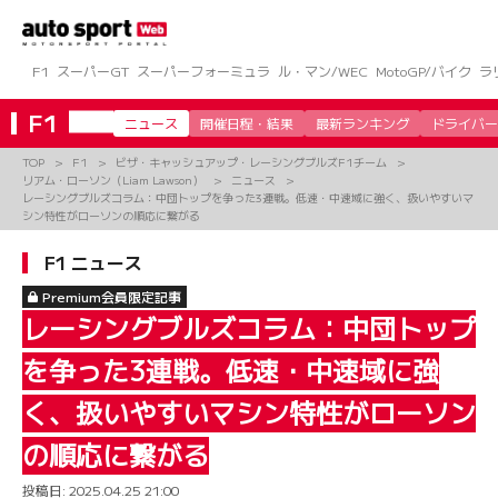
コ
ン
テ
ン
F1
スーパーGT
スーパーフォーミュラ
ル・マン/WEC
MotoGP/バイク
ラ
ツ
へ
F1
ニュース
開催日程・結果
最新ランキング
ドライバー
ス
キ
TOP
F1
ビザ・キャッシュアップ・レーシングブルズF1チーム
ッ
リアム・ローソン（Liam Lawson）
ニュース
プ
レーシングブルズコラム：中団トップを争った3連戦。低速・中速域に強く、扱いやすいマ
シン特性がローソンの順応に繋がる
F1 ニュース
Premium会員限定記事
レーシングブルズコラム：中団トップ
を争った3連戦。低速・中速域に強
く、扱いやすいマシン特性がローソン
の順応に繋がる
投稿日:
2025.04.25 21:00