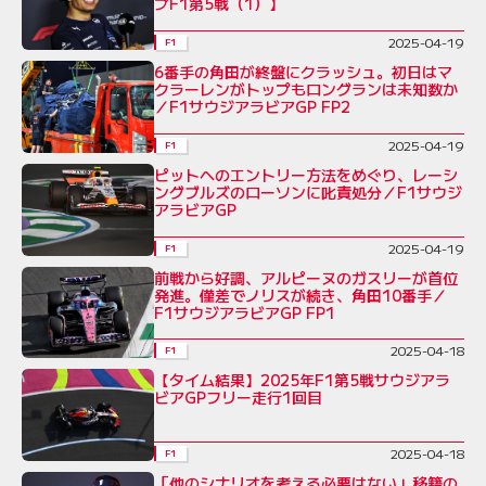
プF1第5戦（1）】
2025-04-19
F1
6番手の角田が終盤にクラッシュ。初日はマ
クラーレンがトップもロングランは未知数か
／F1サウジアラビアGP FP2
2025-04-19
F1
ピットへのエントリー方法をめぐり、レーシ
ングブルズのローソンに叱責処分／F1サウジ
アラビアGP
2025-04-19
F1
前戦から好調、アルピーヌのガスリーが首位
発進。僅差でノリスが続き、角田10番手／
F1サウジアラビアGP FP1
2025-04-18
F1
【タイム結果】2025年F1第5戦サウジアラ
ビアGPフリー走行1回目
2025-04-18
F1
「他のシナリオを考える必要はない」移籍の