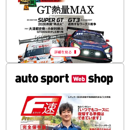
［ SUPER GT 熱闘“再点火”特集 ］
RE:IGNITION
詳細を見る