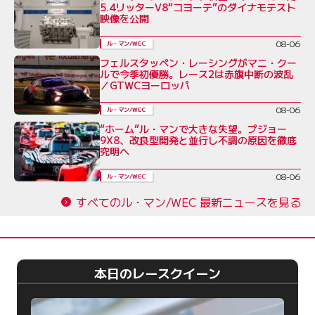
5.4リッターV8“コヨーテ”のダイナモテスト
映像を公開
08-06
ル・マン/WEC
フェルスタッペン・レーシングがマニ・クー
ルで今季初優勝。レース2は赤旗中断の波乱
／GTWCヨーロッパ
08-06
ル・マン/WEC
“ホーム”ル・マンで大きな失望。プジョー
9X8、改良型開発と並行し不調の原因を徹底
究明へ
08-06
ル・マン/WEC
すべてのル・マン/WEC 最新ニュースを見る
本日のレースクイーン