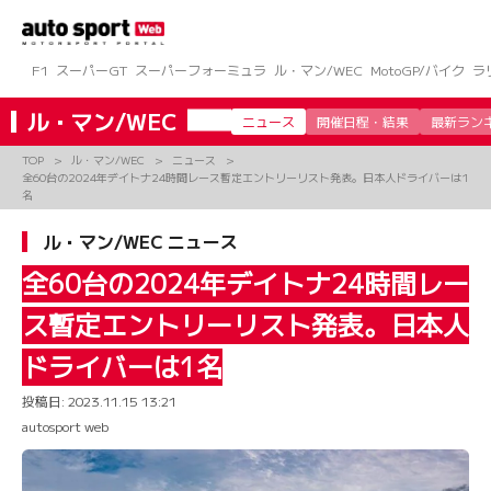
コ
ン
テ
ン
F1
スーパーGT
スーパーフォーミュラ
ル・マン/WEC
MotoGP/バイク
ラ
ツ
へ
ル・マン/WEC
ニュース
開催日程・結果
最新ラン
ス
キ
TOP
ル・マン/WEC
ニュース
ッ
全60台の2024年デイトナ24時間レース暫定エントリーリスト発表。日本人ドライバーは1
プ
名
ル・マン/WEC ニュース
全60台の2024年デイトナ24時間レー
ス暫定エントリーリスト発表。日本人
ドライバーは1名
投稿日:
2023.11.15 13:21
autosport web