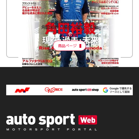
F速 Premium Vol.3
角田裕毅 現在・過去・未来
2,100円
商品ページ