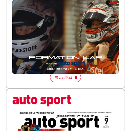
倒す相手を、信じてる。小林利徠斗 × 野村勇斗
【FORMATION LAP Produced by auto sport】
2026 Episode 2
もっと見る