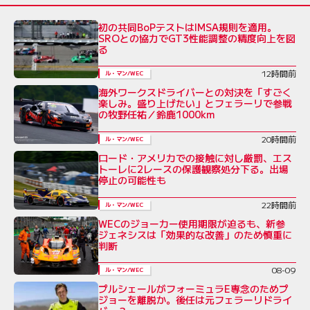
初の共同BoPテストはIMSA規則を適用。
SROとの協力でGT3性能調整の精度向上を図
る
12時間前
ル・マン/WEC
海外ワークスドライバーとの対決を「すごく
楽しみ。盛り上げたい」とフェラーリで参戦
の牧野任祐／鈴鹿1000km
20時間前
ル・マン/WEC
ロード・アメリカでの接触に対し厳罰、エス
トーレに2レースの保護観察処分下る。出場
停止の可能性も
22時間前
ル・マン/WEC
WECのジョーカー使用期限が迫るも、新参
ジェネシスは「効果的な改善」のため慎重に
判断
08-09
ル・マン/WEC
プルシェールがフォーミュラE専念のためプ
ジョーを離脱か。後任は元フェラーリドライ