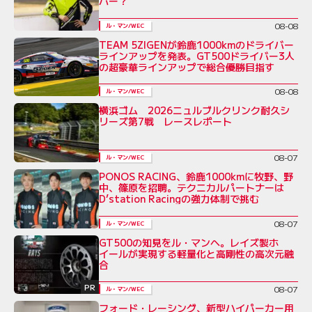
バー？
08-08
ル・マン/WEC
TEAM 5ZIGENが鈴鹿1000kmのドライバー
ラインアップを発表。GT500ドライバー3人
の超豪華ラインアップで総合優勝目指す
08-08
ル・マン/WEC
横浜ゴム 2026ニュルブルクリンク耐久シ
リーズ第7戦 レースレポート
08-07
ル・マン/WEC
PONOS RACING、鈴鹿1000kmに牧野、野
中、篠原を招聘。テクニカルパートナーは
D’station Racingの強力体制で挑む
08-07
ル・マン/WEC
GT500の知見をル・マンへ。レイズ製ホ
イールが実現する軽量化と高剛性の高次元融
合
PR
08-07
ル・マン/WEC
フォード・レーシング、新型ハイパーカー用