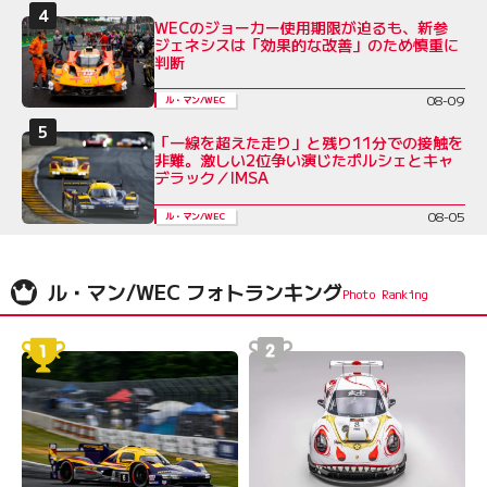
WECのジョーカー使用期限が迫るも、新参
ジェネシスは「効果的な改善」のため慎重に
判断
08-09
ル・マン/WEC
「一線を超えた走り」と残り11分での接触を
非難。激しい2位争い演じたポルシェとキャ
デラック／IMSA
08-05
ル・マン/WEC
ル・マン/WEC フォトランキング