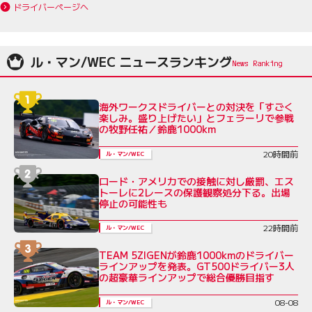
ドライバーページへ
ル・マン/WEC ニュースランキング
海外ワークスドライバーとの対決を「すごく
楽しみ。盛り上げたい」とフェラーリで参戦
の牧野任祐／鈴鹿1000km
20時間前
ル・マン/WEC
ロード・アメリカでの接触に対し厳罰、エス
トーレに2レースの保護観察処分下る。出場
停止の可能性も
22時間前
ル・マン/WEC
TEAM 5ZIGENが鈴鹿1000kmのドライバー
ラインアップを発表。GT500ドライバー3人
の超豪華ラインアップで総合優勝目指す
08-08
ル・マン/WEC