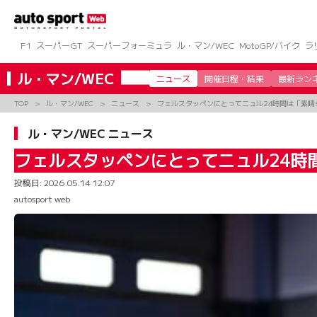
コ
ン
テ
ン
F1
スーパーGT
スーパーフォーミュラ
ル・マン/WEC
MotoGP/バイク
ラ
ツ
へ
ル・マン/WEC
ニュース
開催日程・結果
最新ラン
ス
キ
TOP
ル・マン/WEC
ニュース
フェルスタッペンにとってニュル24時間は「素晴
ッ
プ
ル・マン/WEC ニュース
フェルスタッペンにとってニュル24時
投稿日:
2026.05.14 12:07
autosport web