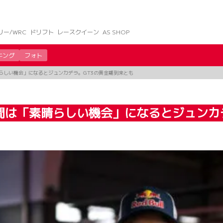
リー/WRC
ドリフト
レースクイーン
AS SHOP
キング
フォト
らしい機会」になるとジュンカデラ。GT3の黄金期到来とも
間は「素晴らしい機会」になるとジュンカ