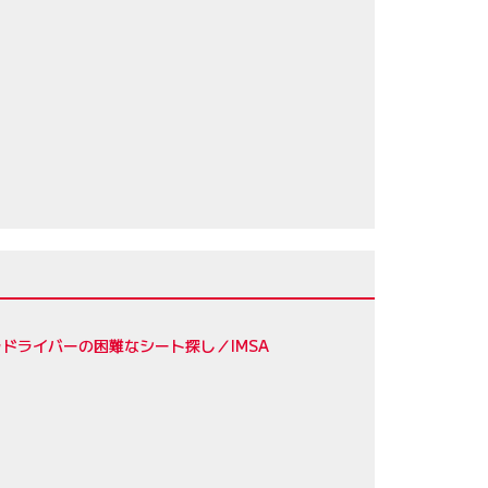
65
／ジェームス・カラド
57
56
ドライバーの困難なシート探し／IMSA