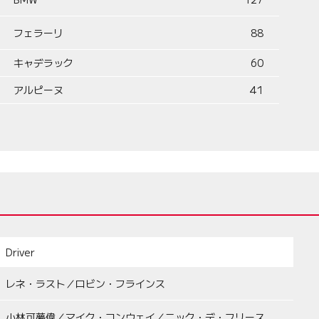
フェラーリ
88
キャデラック
60
アルピーヌ
41
Driver
レネ・ラスト／ロビン・フラインス
小林可夢偉／マイク・コンウェイ／ニック・デ・フリース