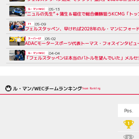
05-13
ル・マン/WEC
“ニュルの先生”＋蒲生＆福住で総合優勝狙うKCMG「ト
05-09
F1
フェルスタッペン、早ければ2028年のル・マンにフォ
05-02
スーパーGT
ADACモータースポーツ代表トーマス・フォスインタビュ
04-04
ル・マン/WEC
「フェルスタッペンは本当のバトルを望んでいた」メルセ
ル・マン/WECチームランキング
Team Ranking
Pos.