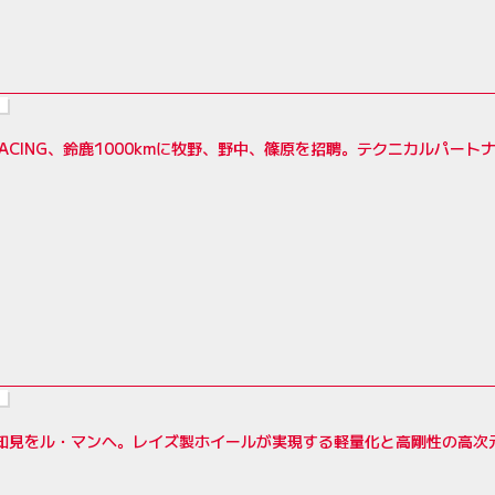
RACING、鈴鹿1000kmに牧野、野中、篠原を招聘。テクニカルパートナーは
の知見をル・マンへ。レイズ製ホイールが実現する軽量化と高剛性の高次