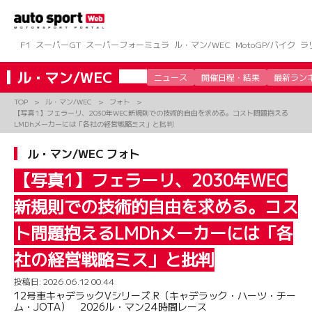
コ
ン
テ
ン
F1
スーパーGT
スーパーフォーミュラ
ル・マン/WEC
MotoGP/バイク
ラ
ツ
へ
ル・マン/WEC
ニュース
開催日程・結果
最新ラン
ス
キ
TOP
ル・マン/WEC
フォト
ッ
【写真1】フェラーリ、2030年WEC新規則での技術的自由を求める。コスト問題抱える
プ
LMDhメーカーには「各社の経営戦略ミス」と批判
ル・マン/WEC フォト
【写真1】フェラーリ、2030年WEC
新規則での技術的自由を求める。コス
ト問題抱えるLMDhメーカーには「各
社の経営戦略ミス」と批判
投稿日:
2026.06.12 00:44
12号車キャデラックVシリーズ.R（キャデラック・ハーツ・チー
ム・JOTA） 2026ル・マン24時間レース