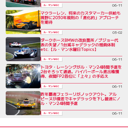
06-11
ル・マン/WEC
マクラーレン、将来のカスタマーカー供給も
視野に2030年規則の「進化的」アプローチ
を期待
03-02
ル・マン/WEC
ダークホースBMWの改良箇所／プジョー代
表の失望／1台減キャデラックの増員体制
etc.【ル・マン水曜日Topics】
06-11
ル・マン/WEC
トヨタ・レーシングがル・マン24時間予選を
2台そろって通過。ハイパーポール進出権獲
得、夜間FP2首位に「上々」の手応え
06-11
ル・マン/WEC
昨年覇者フェラーリがノックアウト。アル
ピーヌが僅差でキャデラックを下し最速に／
ル・マン24時間予選
06-11
ル・マン/WEC