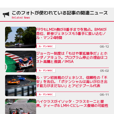
このフォトが使われている記事の関連ニュース
FP3もLMDh勢が8番手までを独占。BMWが
首位、新参ジェネシスも5番手に食い込む／
ル・マン24時間
06-12
ル・マン/WEC
ジョーカー制度は「もはや軍拡競争だ」とホ
ンダ／アキュラ。プログラム停止の理由はコ
スト高騰と強調／IMSA
05-02
ル・マン/WEC
ル・マン初挑戦のジェネシス、信頼性の「不
安」を告白。「ポテンシャルは高いが引き出
す能力がまだない」とアビテブール代表
06-11
ル・マン/WEC
ハイクラスがイソッタ・フラスキーニと提
携。ティーポ6 LMH-Cにレース復帰の可能性