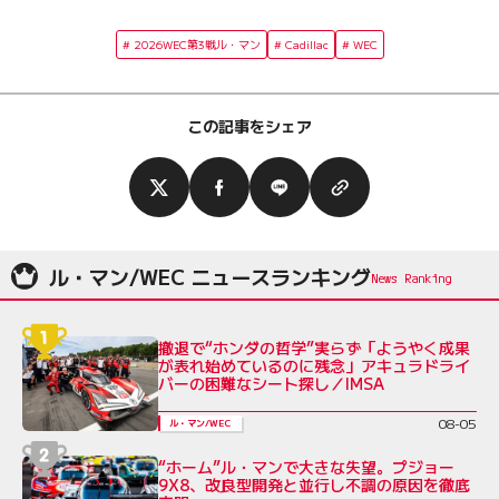
2026WEC第3戦ル・マン
Cadillac
WEC
この記事をシェア
ル・マン/WEC ニュースランキング
撤退で“ホンダの哲学”実らず「ようやく成果
が表れ始めているのに残念」アキュラドライ
バーの困難なシート探し／IMSA
08-05
ル・マン/WEC
“ホーム”ル・マンで大きな失望。プジョー
9X8、改良型開発と並行し不調の原因を徹底