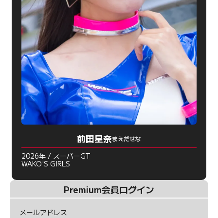
前田星奈
まえだせな
2026年 / スーパーGT
WAKO'S GIRLS
Premium会員ログイン
メールアドレス