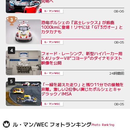
究明へ
08-06
ル・マン/WEC
恐竜ポルシェの『武士レックス』が鈴鹿
1000kmに登場！リヤには「GT3ガオー」と
カタカナも
08-05
ル・マン/WEC
フォード・レーシング、新型ハイパーカー用
5.4リッターV8“コヨーテ”のダイナモテスト
映像を公開
24時間前
ル・マン/WEC
「一線を超えた走り」と残り11分での接触を
非難。激しい2位争い演じたポルシェとキャ
デラック／IMSA
08-05
ル・マン/WEC
ル・マン/WEC フォトランキング