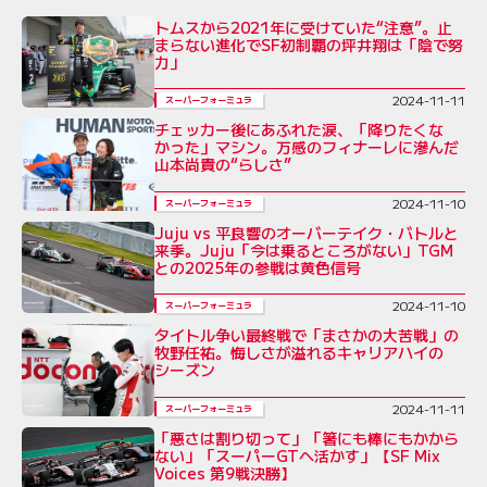
トムスから2021年に受けていた“注意”。止
まらない進化でSF初制覇の坪井翔は「陰で努
力」
2024-11-11
スーパーフォーミュラ
チェッカー後にあふれた涙、「降りたくな
かった」マシン。万感のフィナーレに滲んだ
山本尚貴の“らしさ”
2024-11-10
スーパーフォーミュラ
Juju vs 平良響のオーバーテイク・バトルと
来季。Juju「今は乗るところがない」TGM
との2025年の参戦は黄色信号
2024-11-10
スーパーフォーミュラ
タイトル争い最終戦で「まさかの大苦戦」の
牧野任祐。悔しさが溢れるキャリアハイの
シーズン
2024-11-11
スーパーフォーミュラ
「悪さは割り切って」「箸にも棒にもかから
ない」「スーパーGTへ活かす」【SF Mix
Voices 第9戦決勝】