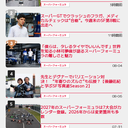
3時間前
スーパーフォーミュラ
スーパーGTでクラッシュのフラガ、メディ
カルチェックは“合格”。今週末のSF第8戦に
出走へ
11時間前
スーパーフォーミュラ
「僕らは、タレるタイヤでいいんです」世界
を知る小林可夢偉が語るスーパーフォーミュ
ラの難しさと魅力
08-04
スーパーフォーミュラ
先生とデグナーでバリエーション対
決！ “年寄りのズルさ”も伝授？【後藤佑紀
と学ぶSF写真道Season 2】
08-06
スーパーフォーミュラ
2027年のスーパーフォーミュラは7大会がカ
レンダー登録。2026年からは変更箇所も多
数
07-31
スーパーフォーミュラ