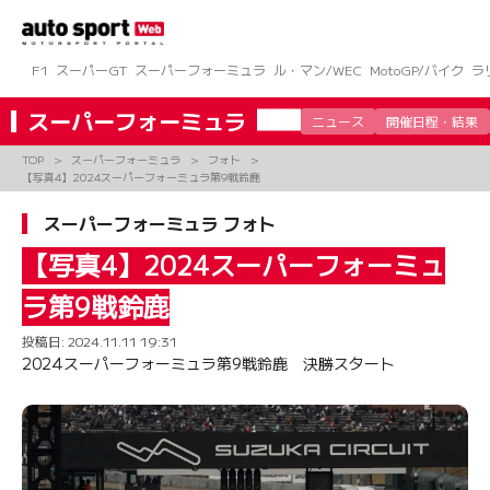
コ
ン
テ
ン
F1
スーパーGT
スーパーフォーミュラ
ル・マン/WEC
MotoGP/バイク
ラ
ツ
へ
スーパーフォーミュラ
ニュース
開催日程・結果
ス
キ
TOP
スーパーフォーミュラ
フォト
ッ
【写真4】2024スーパーフォーミュラ第9戦鈴鹿
プ
スーパーフォーミュラ フォト
【写真4】2024スーパーフォーミュ
ラ第9戦鈴鹿
投稿日:
2024.11.11 19:31
2024スーパーフォーミュラ第9戦鈴鹿 決勝スタート