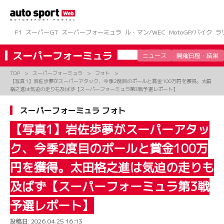
コ
ン
テ
ン
F1
スーパーGT
スーパーフォーミュラ
ル・マン/WEC
MotoGP/バイク
ラ
ツ
へ
スーパーフォーミュラ
ニュース
開催日程・結果
ス
キ
TOP
スーパーフォーミュラ
フォト
ッ
【写真1】岩佐歩夢がスーパーアタック、今季2度目のポールと賞金100万円を獲得。太田
プ
格之進は気迫の走りも及ばず【スーパーフォーミュラ第3戦予選レポート】
スーパーフォーミュラ フォト
【写真1】岩佐歩夢がスーパーアタッ
ク、今季2度目のポールと賞金100万
円を獲得。太田格之進は気迫の走りも
及ばず【スーパーフォーミュラ第3戦
予選レポート】
投稿日:
2026.04.25 16:13