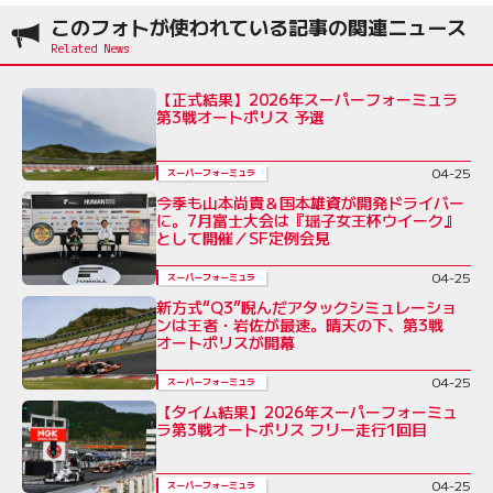
このフォトが使われている記事の関連ニュース
【正式結果】2026年スーパーフォーミュラ
第3戦オートポリス 予選
04-25
スーパーフォーミュラ
今季も山本尚貴＆国本雄資が開発ドライバー
に。7月富士大会は『瑶子女王杯ウイーク』
として開催／SF定例会見
04-25
スーパーフォーミュラ
新方式“Q3”睨んだアタックシミュレーショ
ンは王者・岩佐が最速。晴天の下、第3戦
オートポリスが開幕
04-25
スーパーフォーミュラ
【タイム結果】2026年スーパーフォーミュ
ラ第3戦オートポリス フリー走行1回目
04-25
スーパーフォーミュラ