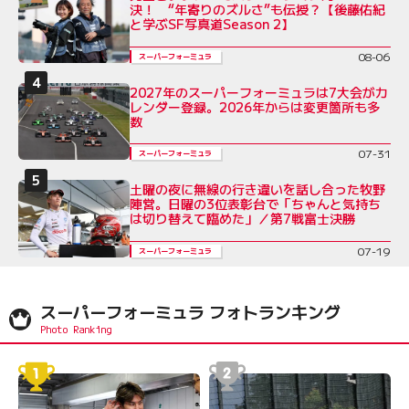
決！ “年寄りのズルさ”も伝授？【後藤佑紀
と学ぶSF写真道Season 2】
08-06
スーパーフォーミュラ
2027年のスーパーフォーミュラは7大会がカ
レンダー登録。2026年からは変更箇所も多
数
07-31
スーパーフォーミュラ
土曜の夜に無線の行き違いを話し合った牧野
陣営。日曜の3位表彰台で「ちゃんと気持ち
は切り替えて臨めた」／第7戦富士決勝
07-19
スーパーフォーミュラ
スーパーフォーミュラ フォトランキング