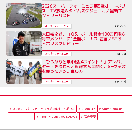
2026スーパーフォーミュラ第3戦オートポリ
ス TV放送＆タイムスケジュール／最新エ
ントリーリスト
04-26
スーパーフォーミュラ
太田格之進、『Q3』ポール賞金100万円を6
号車メンバーに“全額ボーナス”宣言／SFオー
トポリスプレビュー
04-24
スーパーフォーミュラ
「ひらがなと集中線がポイント！」アンバサ
ダー・笠原さんと近藤さんに聞く、SFグッズ
を使ったアツい推し方
04-16
スーパーフォーミュラ
2026スーパーフォーミュラ第3戦オートポリス
SFormula
SuperFormula
TEAM MUGEN AUTOBACS
岩佐歩夢