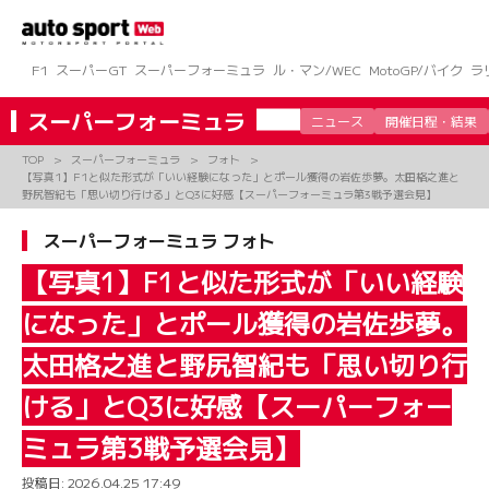
コ
ン
テ
ン
F1
スーパーGT
スーパーフォーミュラ
ル・マン/WEC
MotoGP/バイク
ラ
ツ
へ
スーパーフォーミュラ
ニュース
開催日程・結果
ス
キ
TOP
スーパーフォーミュラ
フォト
ッ
【写真1】F1と似た形式が「いい経験になった」とポール獲得の岩佐歩夢。太田格之進と
プ
野尻智紀も「思い切り行ける」とQ3に好感【スーパーフォーミュラ第3戦予選会見】
スーパーフォーミュラ フォト
【写真1】F1と似た形式が「いい経験
になった」とポール獲得の岩佐歩夢。
太田格之進と野尻智紀も「思い切り行
ける」とQ3に好感【スーパーフォー
ミュラ第3戦予選会見】
投稿日:
2026.04.25 17:49