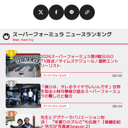
スーパーフォーミュラ ニュースランキング
2026スーパーフォーミュラ第8戦SUGO
TV放送／タイムスケジュール／最新エント
リーリスト
08-06
スーパーフォーミュラ
「僕らは、タレるタイヤでいいんです」世界
を知る小林可夢偉が語るスーパーフォーミュ
ラの難しさと魅力
08-04
スーパーフォーミュラ
先生とデグナーでバリエーション対
決！ “年寄りのズルさ”も伝授？【後藤佑紀
と学ぶSF写真道Season 2】