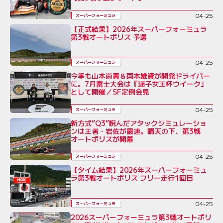
04-25
スーパーフォーミュラ
【正式結果】2026年スーパーフォーミュラ
第3戦オートポリス 予選
04-25
スーパーフォーミュラ
今季も山本尚貴＆国本雄資が開発ドライバー
に。7月富士大会は『瑶子女王杯ウイーク』
として開催／SF定例会見
04-25
スーパーフォーミュラ
新方式“Q3”睨んだアタックシミュレーショ
ンは王者・岩佐が最速。晴天の下、第3戦
オートポリスが開幕
04-25
スーパーフォーミュラ
【タイム結果】2026年スーパーフォーミュ
ラ第3戦オートポリス フリー走行1回目
04-25
スーパーフォーミュラ
2026スーパーフォーミュラ第3戦オートポリ