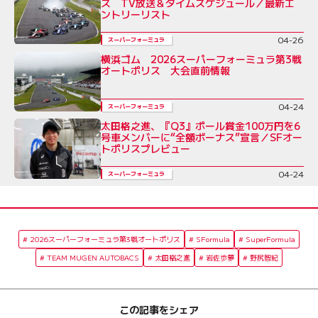
ス TV放送＆タイムスケジュール／最新エ
ントリーリスト
04-26
スーパーフォーミュラ
横浜ゴム 2026スーパーフォーミュラ第3戦
オートポリス 大会直前情報
04-24
スーパーフォーミュラ
太田格之進、『Q3』ポール賞金100万円を6
号車メンバーに“全額ボーナス”宣言／SFオー
トポリスプレビュー
04-24
スーパーフォーミュラ
2026スーパーフォーミュラ第3戦オートポリス
SFormula
SuperFormula
TEAM MUGEN AUTOBACS
太田格之進
岩佐歩夢
野尻智紀
この記事をシェア