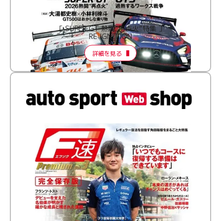
［ SUPER GT 熱闘“再点火”特集 ］
RE:IGNITION
詳細を見る
F速 Premium Vol.3