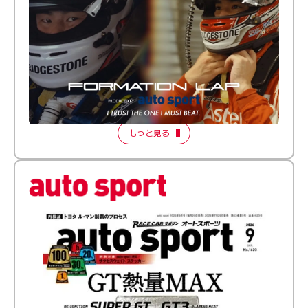
倒す相手を、信じてる。小林利徠斗 × 野村勇斗
【FORMATION LAP Produced by auto sport】
2026 Episode 2
もっと見る