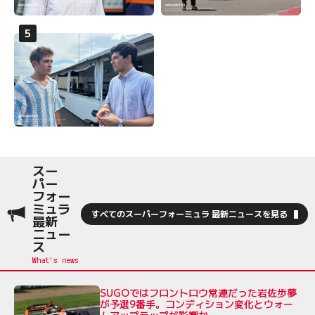
スー
パー
フォー
ミュラ
すべてのスーパーフォーミュラ 最新ニュースを見る
最新
ニュー
ス
SUGOではフロントロウ常連だった岩佐歩夢
が予選9番手。コンディション変化とウォー
ムアップラップが影響か