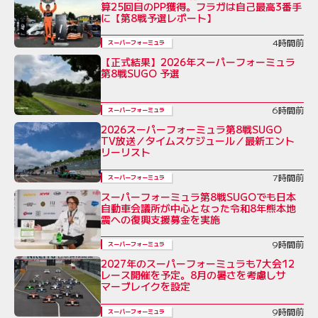
算25回目のPP獲得。フラガは自己最高3番手
に【第8戦予選レポート】
4時間前
スーパーフォーミュラ
【正式結果】2026年スーパーフォーミュラ
第8戦SUGO 予選
6時間前
スーパーフォーミュラ
2026スーパーフォーミュラ第8戦SUGO
TV放送／タイムスケジュール／最新エント
リーリスト
7時間前
スーパーフォーミュラ
スーパーフォーミュラ第8戦SUGOでも日本
自動車会議所が中心となった令和8年熊本地
震への復興支援募金を実施
9時間前
スーパーフォーミュラ
2027年のスーパーフォーミュラも7大会12
レース開催を予定。8月の暑さを考慮しサ
マーブレイクを設定
9時間前
スーパーフォーミュラ