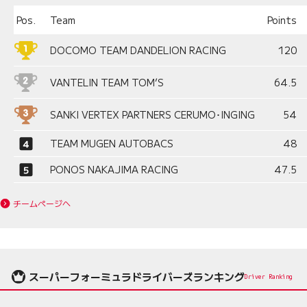
Pos.
Team
Points
DOCOMO TEAM DANDELION RACING
120
VANTELIN TEAM TOM’S
64.5
SANKI VERTEX PARTNERS CERUMO･INGING
54
TEAM MUGEN AUTOBACS
48
PONOS NAKAJIMA RACING
47.5
チームページへ
スーパーフォーミュラドライバーズランキング
Driver Ranking