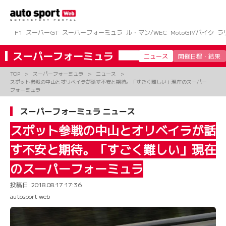
コ
ン
テ
ン
F1
スーパーGT
スーパーフォーミュラ
ル・マン/WEC
MotoGP/バイク
ラ
ツ
へ
スーパーフォーミュラ
ニュース
開催日程・結果
ス
キ
TOP
スーパーフォーミュラ
ニュース
ッ
スポット参戦の中山とオリベイラが話す不安と期待。「すごく難しい」現在のスーパー
プ
フォーミュラ
スーパーフォーミュラ ニュース
スポット参戦の中山とオリベイラが話
す不安と期待。「すごく難しい」現在
のスーパーフォーミュラ
投稿日:
2018.08.17 17:36
autosport web