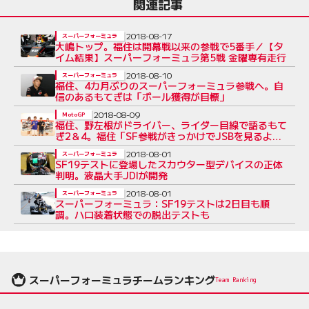
関連記事
2018-08-17
スーパーフォーミュラ
大嶋トップ。福住は開幕戦以来の参戦で5番手／【タ
イム結果】スーパーフォーミュラ第5戦 金曜専有走行
2018-08-10
スーパーフォーミュラ
福住、4カ月ぶりのスーパーフォーミュラ参戦へ。自
信のあるもてぎは「ポール獲得が目標」
2018-08-09
MotoGP
福住、野左根がドライバー、ライダー目線で語るもて
ぎ2＆4。福住「SF参戦がきっかけでJSBを見るよう
になった」
2018-08-01
スーパーフォーミュラ
SF19テストに登場したスカウター型デバイスの正体
判明。液晶大手JDIが開発
2018-08-01
スーパーフォーミュラ
スーパーフォーミュラ：SF19テストは2日目も順
調。ハロ装着状態での脱出テストも
スーパーフォーミュラチームランキング
Team Ranking