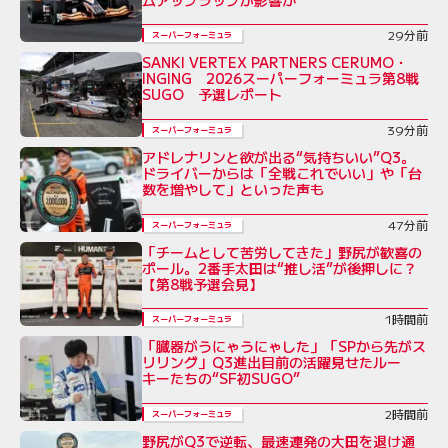
29分前
スーパーフォーミュラ
SANKI VERTEX PARTNERS CERUMO・
INGING 2026スーパーフォーミュラ第8戦
SUGO 予選レポート
39分前
スーパーフォーミュラ
アドレナリンと欲が出る“気持ちいい”Q3。
ドライバーからは「全戦これでいい」や「台
数を増やして」といった声も
47分前
スーパーフォーミュラ
「チームとして苦労してきた」野尻が歓喜の
ポール。2番手太田は“推し活”が後押しに？
【第8戦予選会見】
1時間前
スーパーフォーミュラ
「臓器がうにゃうにゃした」「SPから先がス
リリング」Q3進出目前の活躍見せたルー
キーたちの“SF初SUGO”
2時間前
スーパーフォーミュラ
野尻がQ3で逆転、最速連発の大田を退け通