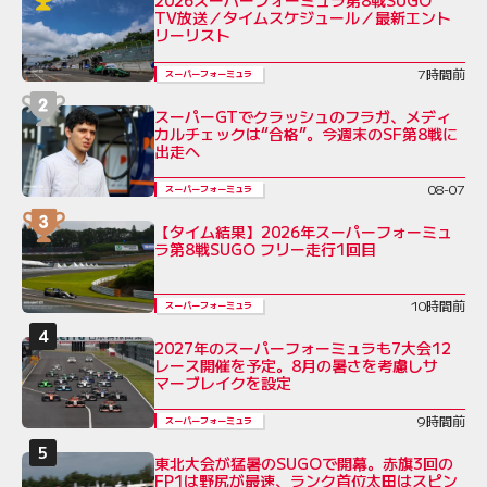
TV放送／タイムスケジュール／最新エント
リーリスト
7時間前
スーパーフォーミュラ
スーパーGTでクラッシュのフラガ、メディ
カルチェックは“合格”。今週末のSF第8戦に
出走へ
08-07
スーパーフォーミュラ
【タイム結果】2026年スーパーフォーミュ
ラ第8戦SUGO フリー走行1回目
10時間前
スーパーフォーミュラ
2027年のスーパーフォーミュラも7大会12
レース開催を予定。8月の暑さを考慮しサ
マーブレイクを設定
9時間前
スーパーフォーミュラ
東北大会が猛暑のSUGOで開幕。赤旗3回の
FP1は野尻が最速、ランク首位太田はスピン