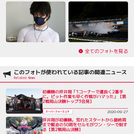
全てのフォトを見る
このフォトが使われている記事の関連ニュース
初優勝の坪井翔「1コーナーで運良く2番手
に。ピット作業も早く作戦がハマった」【第
2戦岡山決勝トップ3会見】
2020-09-27
スーパーフォーミュラ
坪井翔が初優勝。荒れたスタートから最終周
まで緊迫の50周をセルモがワン・ツーで制す
る【第2戦岡山決勝】