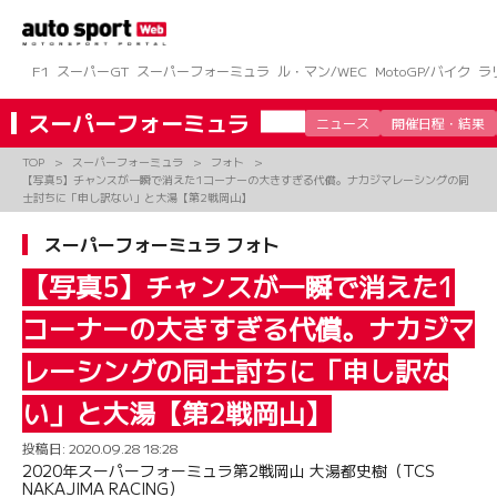
コ
ン
テ
ン
F1
スーパーGT
スーパーフォーミュラ
ル・マン/WEC
MotoGP/バイク
ラ
ツ
へ
スーパーフォーミュラ
ニュース
開催日程・結果
ス
キ
TOP
スーパーフォーミュラ
フォト
ッ
【写真5】チャンスが一瞬で消えた1コーナーの大きすぎる代償。ナカジマレーシングの同
プ
士討ちに「申し訳ない」と大湯【第2戦岡山】
スーパーフォーミュラ フォト
【写真5】チャンスが一瞬で消えた1
コーナーの大きすぎる代償。ナカジマ
レーシングの同士討ちに「申し訳な
い」と大湯【第2戦岡山】
投稿日:
2020.09.28 18:28
2020年スーパーフォーミュラ第2戦岡山 大湯都史樹（TCS
NAKAJIMA RACING）