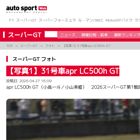
コ
ン
テ
ン
F1
スーパーGT
スーパーフォーミュラ
ル・マン/WEC
MotoGP/バイク
ラ
ツ
へ
スーパーGT
ニュース
開催日程・結果
最新ランキン
ス
キ
TOP
スーパーGT
フォト
【写真1】31号車apr LC500h GT
ッ
プ
スーパーGT フォト
【写真1】31号車apr LC500h GT
投稿日:
2026.04.27 16:09
apr LC500h GT（小高一斗／小山美姫） 2026スーパーGT第1戦