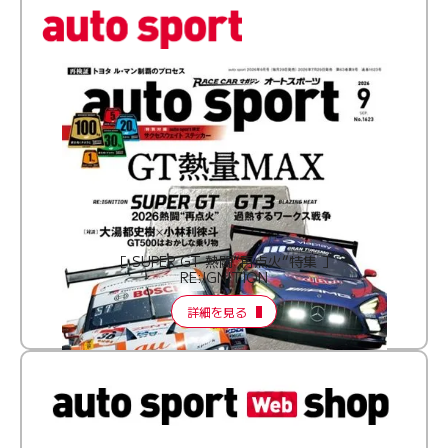
［ SUPER GT 熱闘“再点火”特集 ］
RE:IGNITION
詳細を見る