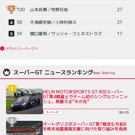
100
山本尚貴／牧野任祐
27
38
大湯都史樹／小林利徠斗
21
39
関口雄飛／サッシャ・フェネストラズ
17
ドライバーページへ
スーパーGT ニュースランキング
HELM MOTORSPORTS GT-Rがスーパー
GT第4戦富士でチーム初のシングルフィニッ
シュ。見据える“その先”
08-05
スーパーGT
オートポリスがスーパーGT第7戦含む令和8
年熊本地震復興支援に向けた取り組みを発表