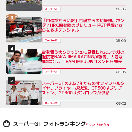
08-05
スーパーGT
「自信が揺らいだ」苦境からの初優勝。ホン
ダ／HRC開発陣のプレリュードGT覚醒とさ
らなるポテンシャル
08-06
スーパーGT
宙を舞う大クラッシュに見舞われたフラガの
退院をNAKAJIMA RACINGが報告、大きな
異常なし。TEAM IMPULもコメントを発表
08-03
スーパーGT
スーパーGTの2027年からのオフィシャルタ
イヤサプライヤーが決定。GT500はブリヂ
ストン、GT300はダンロップが供給
08-02
スーパーGT
スーパーGT フォトランキング