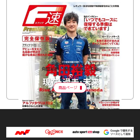
F速 Premium Vol.3
角田裕毅 現在・過去・未来
2,100円
商品ページ