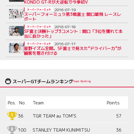
KONDO GT-Rが大逆転で今季初V
2016-07-19
スーパーフォーミュラ
スーパーフォーミュラ第3戦富士 関口雄飛 レースレ
ポート
2016-07-18
スーパーフォーミュラ
SF富士決勝トップ3コメント：関口「3位を獲れて本
当に良かった」
2016-07-17
スーパーフォーミュラ
星野イズム全開。SF富士で見えた“ドライバー力”が
観客を惹き付ける
スーパーGTチームランキング
Team Ranking
Pos.
No.
Team
Points
36
TGR TEAM au TOM’S
57
100
STANLEY TEAM KUNIMITSU
36