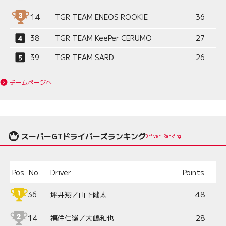
14
TGR TEAM ENEOS ROOKIE
36
38
TGR TEAM KeePer CERUMO
27
39
TGR TEAM SARD
26
チームページへ
スーパーGTドライバーズランキング
Driver Ranking
Pos.
No.
Driver
Points
36
坪井翔／山下健太
48
14
福住仁嶺／大嶋和也
28