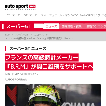
コ
ン
テ
ン
F1
スーパーGT
スーパーフォーミュラ
ル・マン/WEC
MotoGP/バイク
ラ
ツ
へ
スーパーGT
ニュース
開催日程・結果
最新ランキン
ス
キ
TOP
スーパーGT
ニュース
ッ
フランスの高級時計メーカー『B.R.M』が関口雄飛をサポートへ
プ
スーパーGT ニュース
フランスの高級時計メーカー
『B.R.M』が関口雄飛をサポートへ
投稿日:
2016.08.08 23:19
AUTOSPORTweb