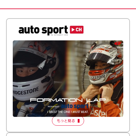
倒す相手を、信じてる。小林利徠斗 × 野村勇斗
【FORMATION LAP Produced by auto sport】
2026 Episode 2
もっと見る