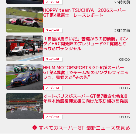
23時間前
スーパーGT
HOPPY team TSUCHIYA 2026スーパー
GT第4戦富士 レースレポート
23時間前
スーパーGT
「自信が揺らいだ」苦境からの初優勝。ホン
ダ／HRC開発陣のプレリュードGT覚醒とさ
らなるポテンシャル
08-06
スーパーGT
HELM MOTORSPORTS GT-Rがスーパー
GT第4戦富士でチーム初のシングルフィニッ
シュ。見据える“その先”
08-05
スーパーGT
オートポリスがスーパーGT第7戦含む令和8
年熊本地震復興支援に向けた取り組みを発表
08-05
スーパーGT
すべてのスーパーGT 最新ニュースを見る