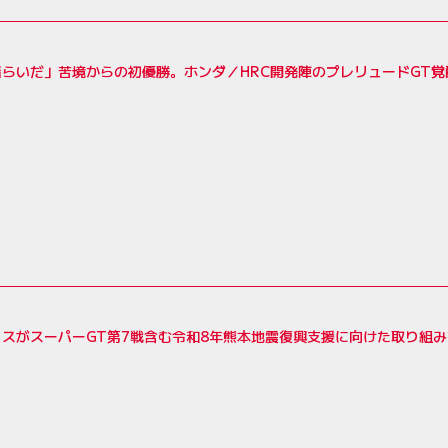
揺らいだ」苦境からの初優勝。ホンダ／HRC開発陣のプレリュードGT
スがスーパーGT第7戦含む令和8年熊本地震復興支援に向けた取り組