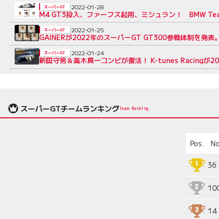
2022-01-28
スーパーGT
M4 GT3投入、ファーフス起用、ミシュラン！ BMW Team
2022-01-25
スーパーGT
GAINERが2022年のスーパーGT GT300参戦体制を発
2022-01-24
スーパーGT
新田守男＆高木真一コンビが復活！ K-tunes Racingが
スーパーGTチームランキング
Team Ranking
Pos.
No
36
10
14