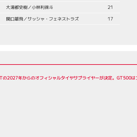
大湯都史樹／小林利徠斗
21
関口雄飛／サッシャ・フェネストラズ
17
Tの2027年からのオフィシャルタイヤサプライヤーが決定。GT500は