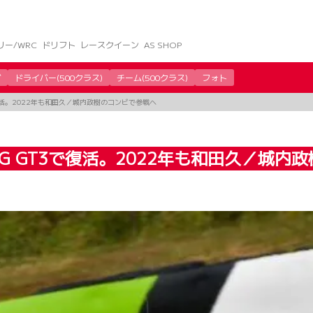
リー/WRC
ドリフト
レースクイーン
AS SHOP
グ
ドライバー(500クラス)
チーム(500クラス)
フォト
T3で復活。2022年も和田久／城内政樹のコンビで参戦へ
スAMG GT3で復活。2022年も和田久／城