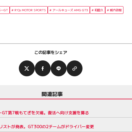
パーGT
R'Qs MOTOR SPORTS
アールキューズ AMG GT3
和田久
城内政樹
この記事をシェア
関連記事
パーGT第7戦もてぎを欠場。復活へ向け支援を募る
ーリストが発表。GT300の2チームがドライバー変更