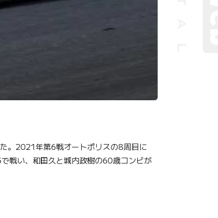
表した。2021年第6戦オートポリスの8周目に
3で戦い、和田久と城内政樹の60歳コンビが