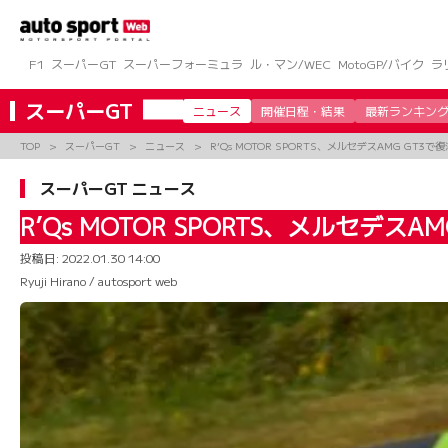
コ
ン
テ
ン
F1
スーパーGT
スーパーフォーミュラ
ル・マン/WEC
MotoGP/バイク
ラ
ツ
へ
スーパーGT
ニュース
開催日程・結果
最新ランキン
ス
キ
TOP
スーパーGT
ニュース
R’Qs MOTOR SPORTS、メルセデスAMG G
ッ
プ
スーパーGT ニュース
R’Qs MOTOR SPORTS、メルセデ
投稿日:
2022.01.30 14:00
Ryuji Hirano / autosport web