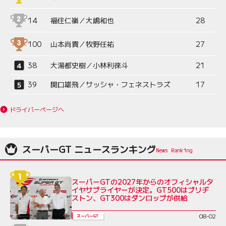
14
福住仁嶺／大嶋和也
28
100
山本尚貴／牧野任祐
27
38
大湯都史樹／小林利徠斗
21
39
関口雄飛／サッシャ・フェネストラズ
17
ドライバーページへ
スーパーGT ニュースランキング
スーパーGTの2027年からのオフィシャルタ
イヤサプライヤーが決定。GT500はブリヂ
ストン、GT300はダンロップが供給
08-02
スーパーGT