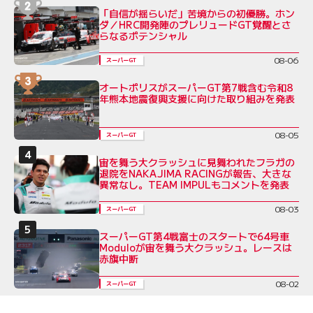
「自信が揺らいだ」苦境からの初優勝。ホン
ダ／HRC開発陣のプレリュードGT覚醒とさ
らなるポテンシャル
08-06
スーパーGT
オートポリスがスーパーGT第7戦含む令和8
年熊本地震復興支援に向けた取り組みを発表
08-05
スーパーGT
宙を舞う大クラッシュに見舞われたフラガの
退院をNAKAJIMA RACINGが報告、大きな
異常なし。TEAM IMPULもコメントを発表
08-03
スーパーGT
スーパーGT第4戦富士のスタートで64号車
Moduloが宙を舞う大クラッシュ。レースは
赤旗中断
08-02
スーパーGT