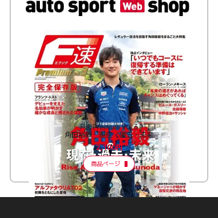
F速 Premium Vol.3
角田裕毅 現在・過去・未来
2,100円
商品ページ