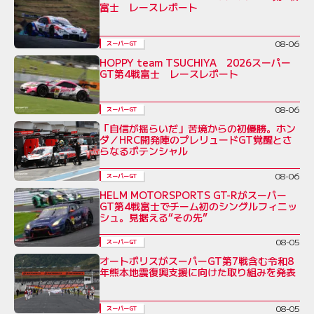
富士 レースレポート
08-06
スーパーGT
HOPPY team TSUCHIYA 2026スーパー
GT第4戦富士 レースレポート
08-06
スーパーGT
「自信が揺らいだ」苦境からの初優勝。ホン
ダ／HRC開発陣のプレリュードGT覚醒とさ
らなるポテンシャル
08-06
スーパーGT
HELM MOTORSPORTS GT-Rがスーパー
GT第4戦富士でチーム初のシングルフィニッ
シュ。見据える“その先”
08-05
スーパーGT
オートポリスがスーパーGT第7戦含む令和8
年熊本地震復興支援に向けた取り組みを発表
08-05
スーパーGT