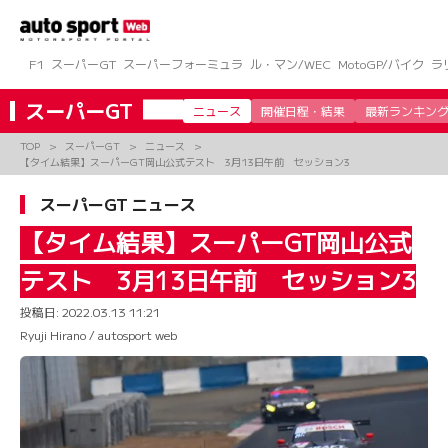
コ
ン
テ
ン
F1
スーパーGT
スーパーフォーミュラ
ル・マン/WEC
MotoGP/バイク
ラ
ツ
へ
スーパーGT
ニュース
開催日程・結果
最新ランキン
ス
キ
TOP
スーパーGT
ニュース
ッ
【タイム結果】スーパーGT岡山公式テスト 3月13日午前 セッション3
プ
スーパーGT ニュース
【タイム結果】スーパーGT岡山公式
テスト 3月13日午前 セッション3
投稿日:
2022.03.13 11:21
Ryuji Hirano / autosport web