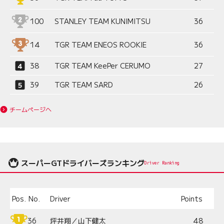
100
STANLEY TEAM KUNIMITSU
36
14
TGR TEAM ENEOS ROOKIE
36
38
TGR TEAM KeePer CERUMO
27
39
TGR TEAM SARD
26
チームページへ
スーパーGTドライバーズランキング
Driver Ranking
Pos.
No.
Driver
Points
36
坪井翔／山下健太
48