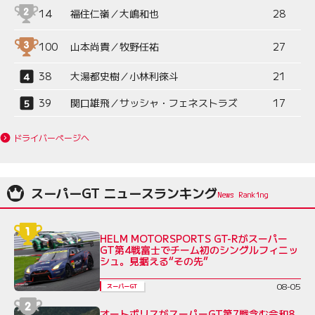
14
福住仁嶺／大嶋和也
28
100
山本尚貴／牧野任祐
27
38
大湯都史樹／小林利徠斗
21
39
関口雄飛／サッシャ・フェネストラズ
17
ドライバーページへ
スーパーGT ニュースランキング
HELM MOTORSPORTS GT-Rがスーパー
GT第4戦富士でチーム初のシングルフィニッ
シュ。見据える“その先”
08-05
スーパーGT
オートポリスがスーパーGT第7戦含む令和8