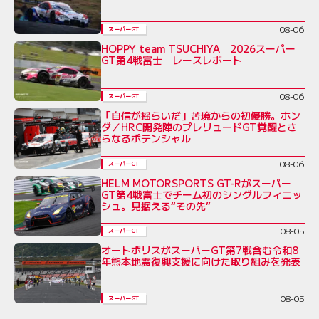
08-06
スーパーGT
HOPPY team TSUCHIYA 2026スーパー
GT第4戦富士 レースレポート
08-06
スーパーGT
「自信が揺らいだ」苦境からの初優勝。ホン
ダ／HRC開発陣のプレリュードGT覚醒とさ
らなるポテンシャル
08-06
スーパーGT
HELM MOTORSPORTS GT-Rがスーパー
GT第4戦富士でチーム初のシングルフィニッ
シュ。見据える“その先”
08-05
スーパーGT
オートポリスがスーパーGT第7戦含む令和8
年熊本地震復興支援に向けた取り組みを発表
08-05
スーパーGT