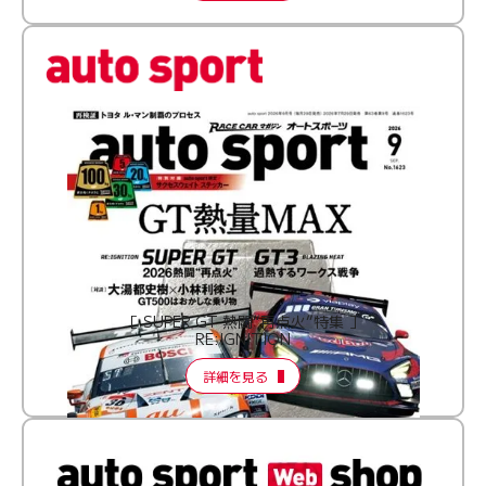
［ SUPER GT 熱闘“再点火”特集 ］
RE:IGNITION
詳細を見る