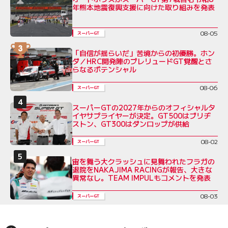
年熊本地震復興支援に向けた取り組みを発表
08-05
スーパーGT
「自信が揺らいだ」苦境からの初優勝。ホン
ダ／HRC開発陣のプレリュードGT覚醒とさ
らなるポテンシャル
08-06
スーパーGT
スーパーGTの2027年からのオフィシャルタ
イヤサプライヤーが決定。GT500はブリヂ
ストン、GT300はダンロップが供給
08-02
スーパーGT
宙を舞う大クラッシュに見舞われたフラガの
退院をNAKAJIMA RACINGが報告、大きな
異常なし。TEAM IMPULもコメントを発表
08-03
スーパーGT