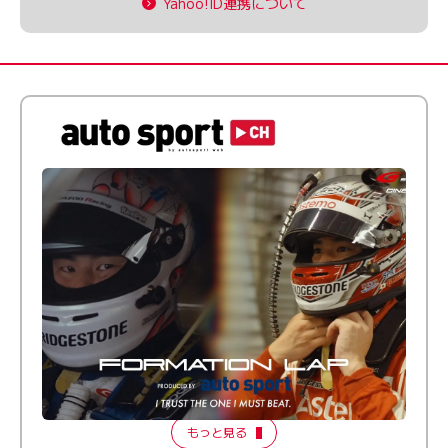
Yahoo!ID連携について
倒す相手を、信じてる。小林利徠斗 × 野村勇斗
【FORMATION LAP Produced by auto sport】
2026 Episode 2
もっと見る