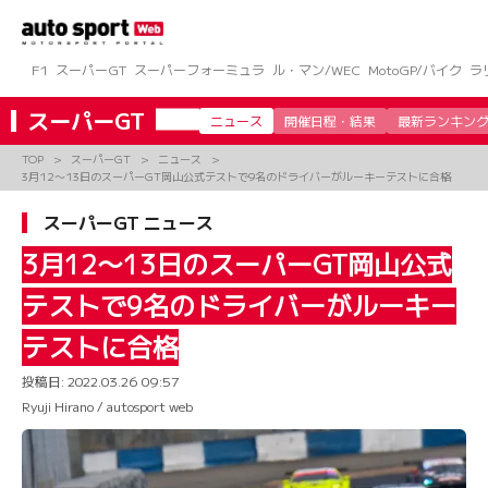
コ
ン
テ
ン
F1
スーパーGT
スーパーフォーミュラ
ル・マン/WEC
MotoGP/バイク
ラ
ツ
へ
スーパーGT
ニュース
開催日程・結果
最新ランキン
ス
キ
TOP
スーパーGT
ニュース
ッ
3月12〜13日のスーパーGT岡山公式テストで9名のドライバーがルーキーテストに合格
プ
スーパーGT ニュース
3月12〜13日のスーパーGT岡山公式
テストで9名のドライバーがルーキー
テストに合格
投稿日:
2022.03.26 09:57
Ryuji Hirano / autosport web