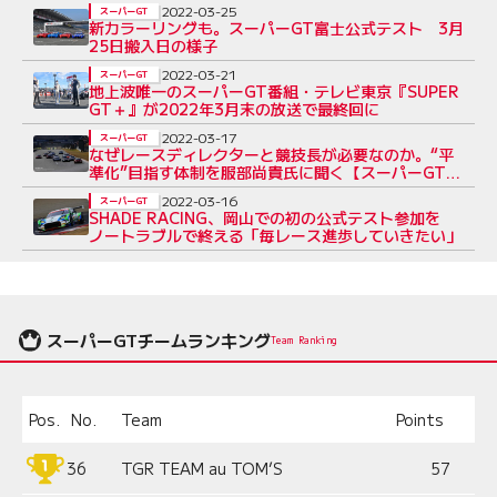
2022-03-25
スーパーGT
新カラーリングも。スーパーGT富士公式テスト 3月
25日搬入日の様子
2022-03-21
スーパーGT
地上波唯一のスーパーGT番組・テレビ東京『SUPER
GT＋』が2022年3月末の放送で最終回に
2022-03-17
スーパーGT
なぜレースディレクターと競技長が必要なのか。“平
準化”目指す体制を服部尚貴氏に聞く【スーパーGT
レース管制の真実（1）】
2022-03-16
スーパーGT
SHADE RACING、岡山での初の公式テスト参加を
ノートラブルで終える「毎レース進歩していきたい」
スーパーGTチームランキング
Team Ranking
Pos.
No.
Team
Points
36
TGR TEAM au TOM’S
57