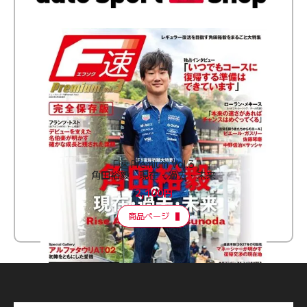
F速 Premium Vol.3
角田裕毅 現在・過去・未来
2,100円
商品ページ