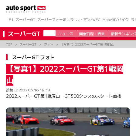
コ
ン
テ
ン
F1
スーパーGT
スーパーフォーミュラ
ル・マン/WEC
MotoGP/バイク
ラ
ツ
へ
スーパーGT
ニュース
開催日程・結果
最新ランキン
ス
キ
TOP
スーパーGT
フォト
【写真1】2022スーパーGT第1戦岡山
ッ
プ
スーパーGT フォト
【写真1】2022スーパーGT第1戦岡
山
投稿日:
2022.06.16 19:18
2022スーパーGT第1戦岡山 GT500クラスのスタート直後