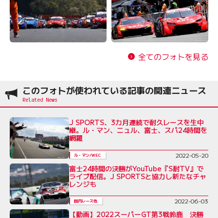
全てのフォトを見る
このフォトが使われている記事の関連ニュース
J SPORTS、3カ月連続で耐久レースを生中
継。ル・マン、ニュル、富士、スパ24時間を
網羅
2022-05-20
ル・マン/WEC
富士24時間の決勝がYouTube『S耐TV』で
ライブ配信。J SPORTSと協力し新たなチャ
レンジも
2022-06-03
国内レース他
【動画】2022スーパーGT第3戦鈴鹿 決勝