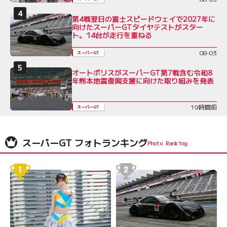
第4戦翌日の富士スピードウェイで2027年に
向けたスーパーGTタイヤテストがスター
ト。14台が走行を重ねる
08-03
スーパーGT
オートポリスがスーパーGT第7戦含む令和8
年熊本地震復興支援に向けた取り組みを発表
19時間前
スーパーGT
スーパーGT フォトランキング