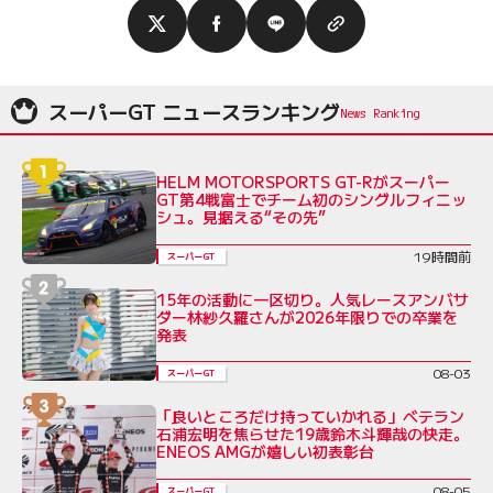
スーパーGT ニュースランキング
HELM MOTORSPORTS GT-Rがスーパー
GT第4戦富士でチーム初のシングルフィニッ
シュ。見据える“その先”
19時間前
スーパーGT
15年の活動に一区切り。人気レースアンバサ
ダー林紗久羅さんが2026年限りでの卒業を
発表
08-03
スーパーGT
「良いところだけ持っていかれる」ベテラン
石浦宏明を焦らせた19歳鈴木斗輝哉の快走。
ENEOS AMGが嬉しい初表彰台
08-05
スーパーGT