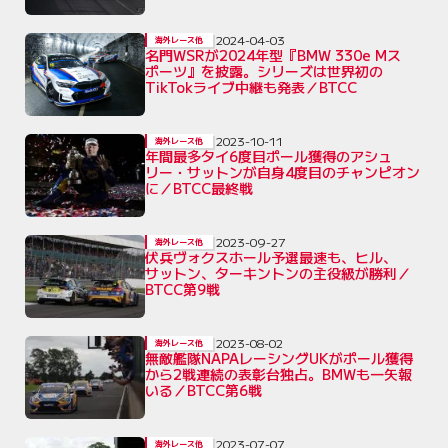
2024-04-03
海外レース他
名門WSRが2024年型『BMW 330e Mス
ポーツ』を披露。シリーズは世界初の
TikTokライブ中継も発表／BTCC
2023-10-11
海外レース他
年間最多タイ6度目ポール獲得のアシュ
リー・サットンが自身4度目のチャンピオン
に／BTCC最終戦
2023-09-27
海外レース他
伏兵ヴォクスホール予選最速も、ヒル、
サットン、ターキントンの主役級が勝利／
BTCC第9戦
2023-08-02
海外レース他
無敵艦隊NAPAレーシングUKがポール獲得
から2戦連続の表彰台独占。BMWも一矢報
いる／BTCC第6戦
2023-07-07
海外レース他