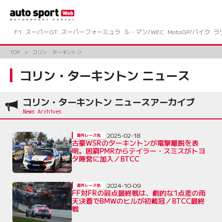
コ
ン
テ
ン
F1
スーパーGT
スーパーフォーミュラ
ル・マン/WEC
MotoGP/バイク
ラ
ツ
へ
TOP
コリン・ターキントン
ス
キ
コリン・ターキントン ニュース
ッ
プ
コリン・ターキントン ニュースアーカイブ
2025-02-18
海外レース他
古豪WSRのターキントンが電撃離脱を表
明。困窮PMRからテイラー・スミスがトヨ
タ陣営に加入／BTCC
2024-10-09
海外レース他
FF対FRの同点最終戦は、劇的な1点差の雨
天決着でBMWのヒルが初戴冠／BTCC最終
戦