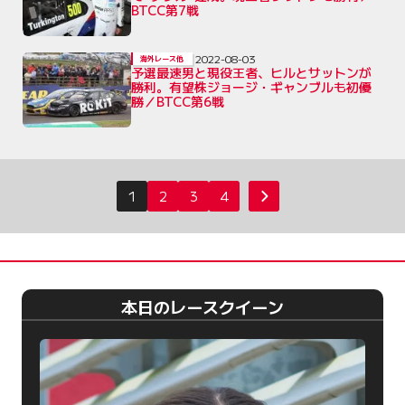
BTCC第7戦
2022-08-03
海外レース他
予選最速男と現役王者、ヒルとサットンが
勝利。有望株ジョージ・ギャンブルも初優
勝／BTCC第6戦
投
1
2
3
4
次へ
稿
の
ペ
ー
本日のレースクイーン
ジ
送
り