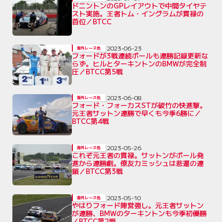
ドニントンのGPレイアウトで中間タイヤテ
スト実施。王者トム・イングラムが貫禄の
首位／BTCC
2023-06-23
海外レース他
フォードが3戦連続ポールも連勝記録更新な
らず。ヒルとターキントンのBMWが完全制
圧／BTCC第5戦
2023-06-08
海外レース他
フォード・フォーカスSTが破竹の快進撃。
元王者サットン連勝で早くも今季6勝に／
BTCC第4戦
2023-05-26
海外レース他
これぞ元王者の貫禄。サットンがポール発
進から連勝劇。僚友カミッシュは悲運の連
鎖／BTCC第3戦
2023-05-10
海外レース他
やはりフォード陣営強し。元王者サットン
が連勝、BMWのターキントンも今季初優勝
／BTCC第2戦