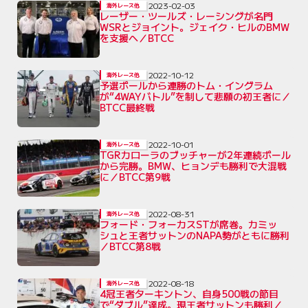
2023-02-03
海外レース他
レーザー・ツールズ・レーシングが名門
WSRとジョイント。ジェイク・ヒルのBMW
を支援へ／BTCC
2022-10-12
海外レース他
予選ポールから連勝のトム・イングラム
が“4WAYバトル”を制して悲願の初王者に／
BTCC最終戦
2022-10-01
海外レース他
TGRカローラのブッチャーが2年連続ポール
から完勝。BMW、ヒョンデも勝利で大混戦
に／BTCC第9戦
2022-08-31
海外レース他
フォード・フォーカスSTが席巻。カミッ
シュと王者サットンのNAPA勢がともに勝利
／BTCC第8戦
2022-08-18
海外レース他
4冠王者ターキントン、自身500戦の節目
で“ダブル”達成。現王者サットンも勝利／