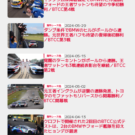
フォードの王者サットンも待望の今季初勝
利／BTCC第4戦
2024-05-29
海外レース他
ダンプ条件でBMWのヒルがポールから連
勝。元世界王者ハフも待望の復帰後初勝利
／BTCC第3戦
2024-05-15
海外レース他
覚醒のターキントンがポールから連勝。王
者サットンも3戦連続表彰台を継続／BTCC
第2戦
2024-05-02
海外レース他
元王者イングラムが逆襲の連勝発進、トヨ
タのモファットもリバースから開幕勝利／
BTCC開幕戦
2024-04-13
海外レース他
クロフトで開催された2回目のBTCC公式テ
ストは、2台のBMWやフォード艦隊を抑え
たヒョンデが最速