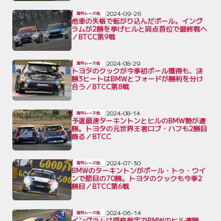
2024-09-26
海外レース他
他車の失格で転がり込んだポール。イング
ラムが2勝を挙げヒルと同点首位で最終戦へ
／BTCC第9戦
2024-08-29
海外レース他
トヨタのクックが今季初ポール獲得も、決
勝3ヒートはBMWとフォードが勝利を分け
合う／BTCC第8戦
2024-08-14
海外レース他
予選最速ターキントンとヒルのBMW勢が連
勝。トヨタの元世界王者ロブ・ハフも2勝目
飾る／BTCC
2024-07-30
海外レース他
BMWのターキントンがポール・トゥ・ウイ
ンで節目の70勝。トヨタのクックも今季2
勝目／BTCC第6戦
2024-06-14
海外レース他
イングラムは降格裁定でBMWのヒル連勝。