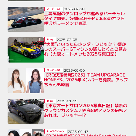
2025-02-28
スーパーGT
上昇気配のダンロップが進めるバーチャル
タイヤ開発。好調64号車Moduloのオフを
伊沢がラーメンで表現
2025-02-08
Blog
“大阪”といったらホンダ・シビック？ 懐か
しのスーパーGTマシンの姿もとくとご覧あ
れ【大阪オートメッセ2025写真日記】
2025-02-06
スーパーGT
【RQ決定情報2025】TEAM UPGARAGE
HONEYS、2025年メンバーを発表。アップ
ちゃんも継続
2025-01-15
Blog
【東京オートサロン2025写真日記】禁断の
クラウンカスタム／鈴鹿8耐マシンの秘密／
あれは、ジャッキー!?
2025-01-13
レースクイーン
【RQ決定情報2025】WedsSport Racing