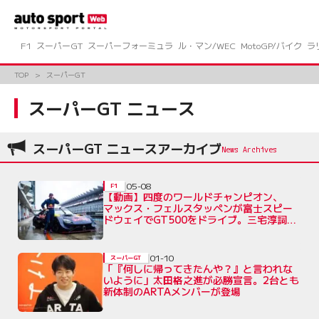
コ
ン
テ
ン
F1
スーパーGT
スーパーフォーミュラ
ル・マン/WEC
MotoGP/バイク
ラ
ツ
へ
TOP
スーパーGT
ス
キ
スーパーGT ニュース
ッ
プ
スーパーGT ニュースアーカイブ
05-08
F1
【動画】四度のワールドチャンピオン、
マックス・フェルスタッペンが富士スピー
ドウェイでGT500をドライブ。三宅淳詞の
タイムに挑戦！
01-10
スーパーGT
「『何しに帰ってきたんや？』と言われな
いように」太田格之進が必勝宣言。2台とも
新体制のARTAメンバーが登場