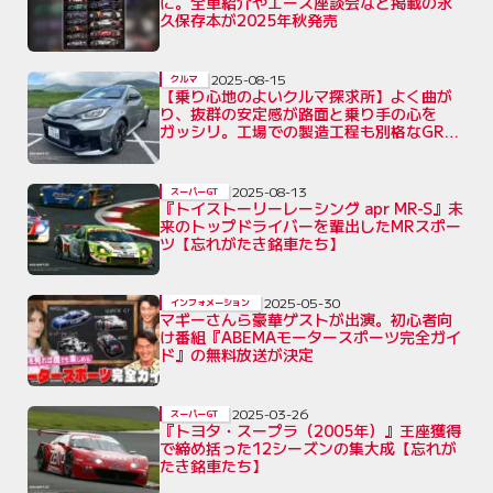
に。全車紹介やエース座談会など掲載の永
久保存本が2025年秋発売
2025-08-15
クルマ
【乗り心地のよいクルマ探求所】よく曲が
り、抜群の安定感が路面と乗り手の心を
ガッシリ。工場での製造工程も別格なGRヤ
リス
2025-08-13
スーパーGT
『トイストーリーレーシング apr MR-S』未
来のトップドライバーを輩出したMRスポー
ツ【忘れがたき銘車たち】
2025-05-30
インフォメーション
マギーさんら豪華ゲストが出演。初心者向
け番組『ABEMAモータースポーツ完全ガイ
ド』の無料放送が決定
2025-03-26
スーパーGT
『トヨタ・スープラ（2005年）』王座獲得
で締め括った12シーズンの集大成【忘れが
たき銘車たち】