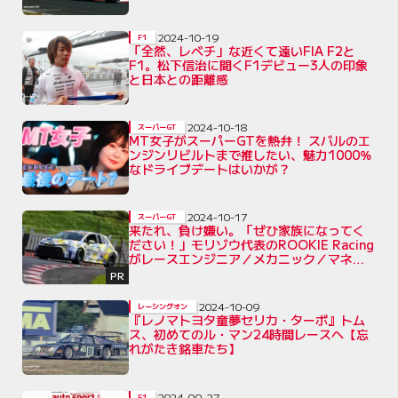
2024-10-19
F1
「全然、レベチ」な近くて遠いFIA F2と
F1。松下信治に聞くF1デビュー3人の印象
と日本との距離感
2024-10-18
スーパーGT
MT女子がスーパーGTを熱弁！ スバルのエ
ンジンリビルトまで推したい、魅力1000％
なドライブデートはいかが？
2024-10-17
スーパーGT
来たれ、負け嫌い。「ぜひ家族になってく
ださい！」モリゾウ代表のROOKIE Racing
がレースエンジニア／メカニック／マネー
ジャーを募集
PR
2024-10-09
レーシングオン
『レノマトヨタ童夢セリカ・ターボ』トム
ス、初めてのル・マン24時間レースへ【忘
れがたき銘車たち】
2024-09-27
F1