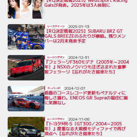
Galsが発表。2025年は3人体制に
2025-01-13
レースクイーン
【RQ決定情報2025】SUBARU BRZ GT
GALS BREEZEのふたりが継続。残りメン
バーは2月末発表予定
2024-12-31
レーシングオン
『フェラーリF360モデナ（2003年～2004
年）』NSXのノウハウも注ぎ込まれた童夢
製フェラーリ【忘れがたき銘車たち】
2024-12-07
スーパーGT
鈴鹿のコースレコード更新もペナルティに
悔しさ露わ。ENEOS GR Supraの福住仁嶺
に笑顔なし
2024-11-06
レーシングオン
『トヨタMR-S（GT300／2004～2005
年）』度重なる大規模モディファイで再び
頂点へ【忘れがたき銘車たち】