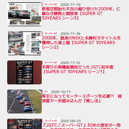
2025-11-19
スーパーGT
新規定開始も不況の煽り受けた2009年、仁
義なき勝負と開放感【SUPER GT
30YEARS シーン3】
2025-11-18
スーパーGT
2000年、最速のNSXと未勝利でタイトルを
獲得した道上龍【SUPER GT 30YEARS
シーン2】
2025-11-12
スーパーGT
手探りの異種格闘技だったJGTC初年度
【SUPER GT 30YEARS シーン1】
2025-10-11
F1
株主になってモータースポーツを応援?! 経
済面で一歩踏み込んだ『推し活』
2025-09-23
スーパーGT
『JGTC／スーパーGT』30年の歴史が一冊