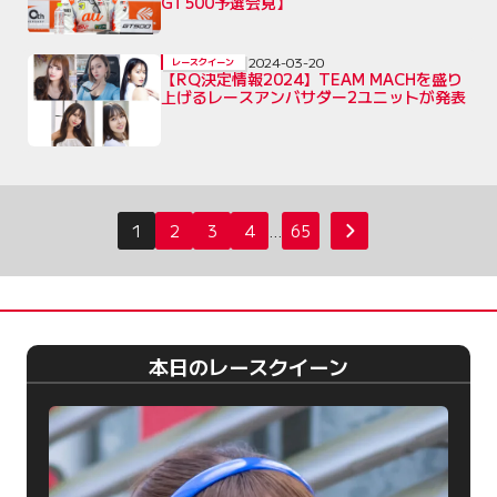
GT500予選会見】
2024-03-20
レースクイーン
【RQ決定情報2024】TEAM MACHを盛り
上げるレースアンバサダー2ユニットが発表
投
1
2
3
4
…
65
次へ
稿
の
ペ
ー
本日のレースクイーン
ジ
送
り