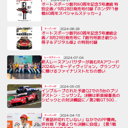
オートスポーツ創刊60周年記念3号連続 特
別企画／9月28日発売号付録『ホンダF1参
戦60周年スペシャルステッカー』
2024-08-28
スーパーGT
オートスポーツ創刊60周年記念3号連続企
画／8月29日発売号に『創刊号抜き刷り小
冊子＆デジタル版』の特別付録
2024-07-04
レースクイーン
新人レースアンバサダーが挑むRAアワード
2024ルーキーディヴィジョン。グランプリ
に懸けるファイナリストたちの想い
2024-05-03
スーパーGT
インプルーブされた予選Q2での3台のブリ
ヂストン・ニッサンZ。決勝は新直線番長の
シビックとの対決構図に／第2戦GT500予
選
2024-04-13
スーパーGT
「煮詰め切れていない」なかでのPP獲得。
坪井翔「予選よりも決勝に自信」【第1戦