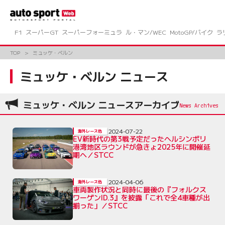
コ
ン
テ
ン
F1
スーパーGT
スーパーフォーミュラ
ル・マン/WEC
MotoGP/バイク
ラ
ツ
へ
TOP
ミュッケ・ベルン
ス
キ
ミュッケ・ベルン ニュース
ッ
プ
ミュッケ・ベルン ニュースアーカイブ
2024-07-22
海外レース他
EV新時代の第3戦予定だったヘルシンボリ
港湾地区ラウンドが急きょ2025年に開催延
期へ／STCC
2024-04-06
海外レース他
車両製作状況と同時に最後の『フォルクス
ワーゲンID.3』を披露「これで全4車種が出
揃った」／STCC