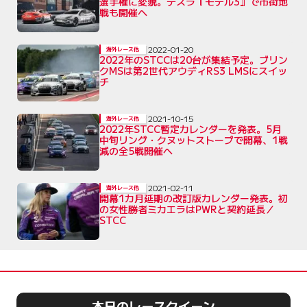
選手権に変貌。テスラ『モデル3』で市街地
戦も開催へ
2022-01-20
海外レース他
2022年のSTCCは20台が集結予定。ブリン
クMSは第2世代アウディRS3 LMSにスイッ
チ
2021-10-15
海外レース他
2022年STCC暫定カレンダーを発表。5月
中旬リング・クヌットストープで開幕、1戦
減の全5戦開催へ
2021-02-11
海外レース他
開幕1カ月延期の改訂版カレンダー発表。初
の女性勝者ミカエラはPWRと契約延長／
STCC
本日のレースクイーン