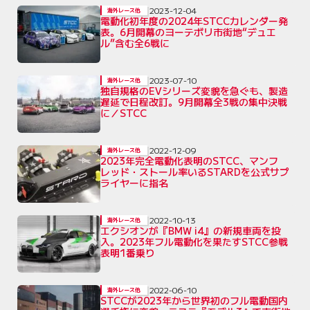
2023-12-04
海外レース他
電動化初年度の2024年STCCカレンダー発
表。6月開幕のヨーテボリ市街地“デュエ
ル”含む全6戦に
2023-07-10
海外レース他
独自規格のEVシリーズ変貌を急ぐも、製造
遅延で日程改訂。9月開幕全3戦の集中決戦
に／STCC
2022-12-09
海外レース他
2023年完全電動化表明のSTCC、マンフ
レッド・ストール率いるSTARDを公式サプ
ライヤーに指名
2022-10-13
海外レース他
エクシオンが『BMW i4』の新規車両を投
入。2023年フル電動化を果たすSTCC参戦
表明1番乗り
2022-06-10
海外レース他
STCCが2023年から世界初のフル電動国内