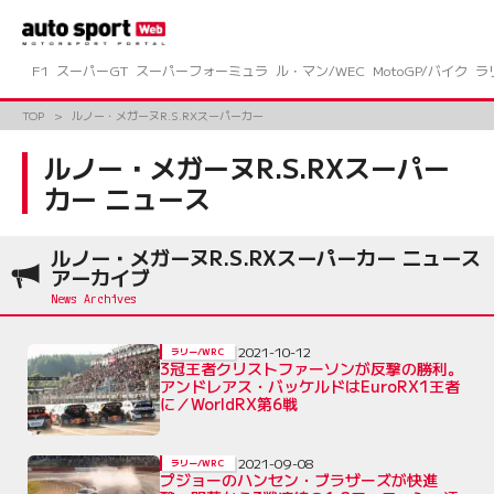
コ
ン
テ
ン
F1
スーパーGT
スーパーフォーミュラ
ル・マン/WEC
MotoGP/バイク
ラ
ツ
へ
TOP
ルノー・メガーヌR.S.RXスーパーカー
ス
キ
ルノー・メガーヌR.S.RXスーパー
ッ
カー ニュース
プ
ルノー・メガーヌR.S.RXスーパーカー ニュース
アーカイブ
2021-10-12
ラリー/WRC
3冠王者クリストファーソンが反撃の勝利。
アンドレアス・バッケルドはEuroRX1王者
に／WorldRX第6戦
2021-09-08
ラリー/WRC
プジョーのハンセン・ブラザーズが快進