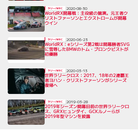
2020-08-30
ラリー/WRC
WorldRX開幕戦：主役級の競演。元王者ク
リストファーソンとエクストロームが開幕
ウイン
2020-06-23
ラリー/WRC
WorldRX：eシリーズ第2戦は開幕勝者SVG
に雪辱したBMWのトム・ブロンクビストが
初優勝
2020-03-13
ラリー/WRC
世界ラリークロス：2017、18年の2連覇王
者ヨハン・クリストファーソンがシリーズ
復帰へ
2019-03-28
ラリー/WRC
2019年シーズン開幕目前の世界ラリークロ
ス、GRXヒュンダイ、GCKルノーらが
2019年型マシンを披露