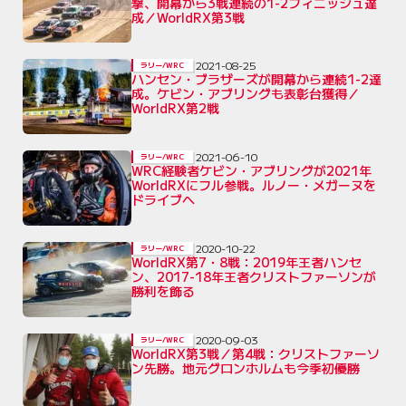
撃、開幕から3戦連続の1-2フィニッシュ達
成／WorldRX第3戦
2021-08-25
ラリー/WRC
ハンセン・ブラザーズが開幕から連続1-2達
成。ケビン・アブリングも表彰台獲得／
WorldRX第2戦
2021-06-10
ラリー/WRC
WRC経験者ケビン・アブリングが2021年
WorldRXにフル参戦。ルノー・メガーヌを
ドライブへ
2020-10-22
ラリー/WRC
WorldRX第7・8戦：2019年王者ハンセ
ン、2017-18年王者クリストファーソンが
勝利を飾る
2020-09-03
ラリー/WRC
WorldRX第3戦／第4戦：クリストファーソ
ン先勝。地元グロンホルムも今季初優勝