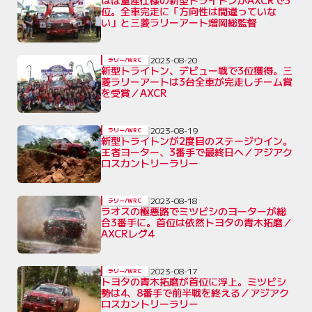
位。全車完走に「方向性は間違っていな
い」と三菱ラリーアート増岡総監督
2023-08-20
ラリー/WRC
新型トライトン、デビュー戦で3位獲得。三
菱ラリーアートは3台全車が完走しチーム賞
を受賞／AXCR
2023-08-19
ラリー/WRC
新型トライトンが2度目のステージウイン。
王者ヨーター、3番手で最終日へ／アジアク
ロスカントリーラリー
2023-08-18
ラリー/WRC
ラオスの極悪路でミツビシのヨーターが総
合3番手に。首位は依然トヨタの青木拓磨／
AXCRレグ4
2023-08-17
ラリー/WRC
トヨタの青木拓磨が首位に浮上。ミツビシ
勢は4、8番手で前半戦を終える／アジアク
ロスカントリーラリー