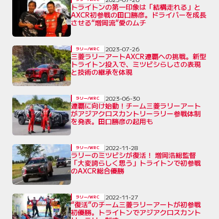
トライトンの第一印象は「結構走れる」と
AXCR初参戦の田口勝彦。ドライバーを成長
させる“増岡流”愛のムチ
2023-07-26
ラリー/WRC
三菱ラリーアートAXCR連覇への挑戦。新型
トライトン投入で、ミツビシらしさの表現
と技術の継承を体現
2023-06-30
ラリー/WRC
連覇に向け始動！チーム三菱ラリーアート
がアジアクロスカントリーラリー参戦体制
を発表。田口勝彦の起用も
2022-11-28
ラリー/WRC
ラリーのミツビシが復活！ 増岡浩総監督
「大変誇らしく思う」トライトンで初参戦
のAXCR総合優勝
2022-11-27
ラリー/WRC
“復活”のチーム三菱ラリーアートが初参戦
初優勝。トライトンでアジアクロスカント