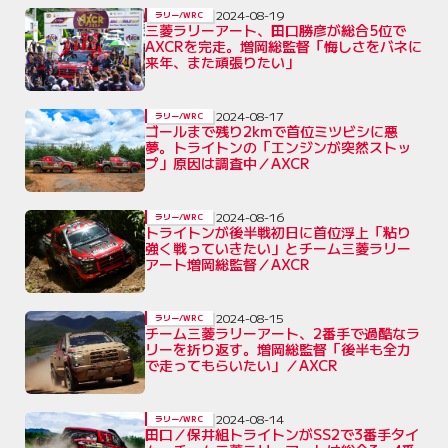
2024-08-19
ラリー/WRC
三菱ラリーアート、田口勝彦が総合5位で
AXCRを完走。増岡総監督「悔しさをバネに
来年、また頑張りたい」
2024-08-17
ラリー/WRC
ゴールまで残り2kmで首位ミツビシに悪
夢。トライトンの「エンジンが突然ストッ
プ」原因は調査中／AXCR
2024-08-16
ラリー/WRC
トライトンが後半戦初日に首位浮上「粘り
強く戦っていきたい」とチーム三菱ラリー
アート増岡総監督／AXCR
2024-08-15
ラリー/WRC
チーム三菱ラリーアート、2番手で過酷なラ
リーを折り返す。増岡総監督「後半も全力
で走ってもらいたい」／AXCR
2024-08-14
ラリー/WRC
田口／保井組トライトンがSS2で3番手タイ