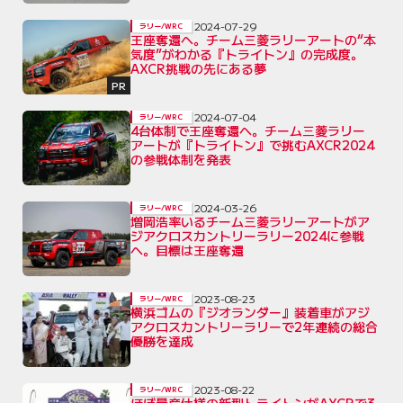
2024-07-29
ラリー/WRC
王座奪還へ。チーム三菱ラリーアートの“本
気度”がわかる『トライトン』の完成度。
AXCR挑戦の先にある夢
PR
2024-07-04
ラリー/WRC
4台体制で王座奪還へ。チーム三菱ラリー
アートが『トライトン』で挑むAXCR2024
の参戦体制を発表
2024-03-26
ラリー/WRC
増岡浩率いるチーム三菱ラリーアートがア
ジアクロスカントリーラリー2024に参戦
へ。目標は王座奪還
2023-08-23
ラリー/WRC
横浜ゴムの『ジオランダー』装着車がアジ
アクロスカントリーラリーで2年連続の総合
優勝を達成
2023-08-22
ラリー/WRC
ほぼ量産仕様の新型トライトンがAXCRで3