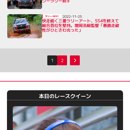
リーラリー制す
2022-11-25
ラリー/WRC
快走続く三菱ラリーアート、SS4を終えて
総合首位を堅持。増岡浩総監督「悪路走破
性がひときわ光った」
投
1
2
次へ
稿
の
ペ
ー
本日のレースクイーン
ジ
送
り