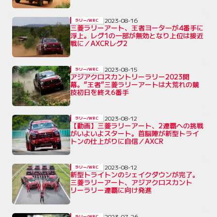
2023-08-16
ラリー/WRC
三菱ラリーアート、王者ヨータ―が4番手に
浮上。レグ1の一部が無効となり上位は接近
戦に／AXCRレグ2
2023-08-15
ラリー/WRC
アジアクロスカントリーラリー2023開
幕。“王者”三菱ラリーアートは大荒れの競
技初日を終え6番手
2023-08-12
ラリー/WRC
【動画】三菱ラリーアート、2連覇への挑戦
がいよいよスタート。首脳陣が新型トライ
トンの仕上がりに自信／AXCR
2023-08-12
ラリー/WRC
新型トライトンのシェイクダウンが完了。
三菱ラリーアート、アジアクロスカント
リーラリー連覇に向け発進
2023-07-26
ラリー/WRC