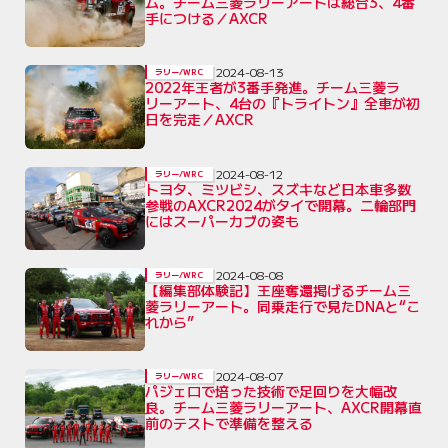
ム。チーム三菱ラリーアートは総合3、4番
手につける／AXCR
2024-08-13
ラリー/WRC
2022年王者が3番手発進。チーム三菱ラ
リーアート、4台の『トライトン』全車が初
日を完走／AXCR
2024-08-12
ラリー/WRC
トヨタ、ミツビシ、スズキなど日本車多数
参戦のAXCR2024がタイで開幕。二輪部門
にはスーパーカブの姿も
2024-08-08
ラリー/WRC
【編集部体験記】王座奪還掲げるチーム三
菱ラリーアート。同乗走行で見たDNAと“こ
れから”
2024-08-07
ラリー/WRC
パジェロで培った技術で足回りを大幅改
良。チーム三菱ラリーアート、AXCR開幕直
前のテストで準備を整える