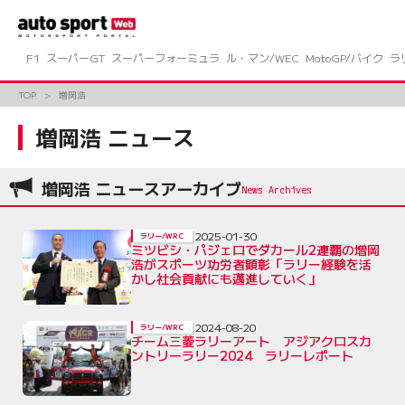
コ
ン
テ
ン
F1
スーパーGT
スーパーフォーミュラ
ル・マン/WEC
MotoGP/バイク
ラ
ツ
へ
TOP
増岡浩
ス
キ
増岡浩 ニュース
ッ
プ
増岡浩 ニュースアーカイブ
2025-01-30
ラリー/WRC
ミツビシ・パジェロでダカール2連覇の増岡
浩がスポーツ功労者顕彰「ラリー経験を活
かし社会貢献にも邁進していく」
2024-08-20
ラリー/WRC
チーム三菱ラリーアート アジアクロスカ
ントリーラリー2024 ラリーレポート