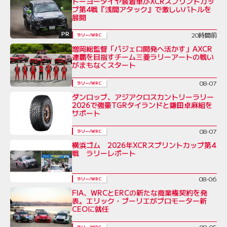
トーヨータイヤ装着車がXCRスプリントカッ
プ第4戦『浅間アタック』で激しいバトルを
展開
PR
20時間前
ラリー/WRC
増岡総監督「パジェロ開発へ活かす」AXCR
連覇を目指すチーム三菱ラリーアートの戦い
がまもなくスタート
08-07
ラリー/WRC
ダンロップ、アジアクロスカントリーラリー
2026で強豪TGRタイランドと鎌田卓麻組を
サポート
08-07
ラリー/WRC
横浜ゴム 2026年XCRスプリントカップ第4
戦 ラリーレポート
08-06
ラリー/WRC
FIA、WRCとERCの新たな商業権契約を発
表。エリック・ブーリエがプロモーター新
CEOに就任
08-05
ラリー/WRC