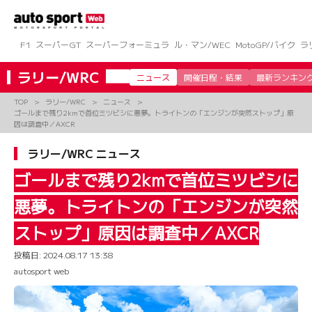
コ
ン
テ
ン
F1
スーパーGT
スーパーフォーミュラ
ル・マン/WEC
MotoGP/バイク
ラ
ツ
へ
ラリー/WRC
ニュース
開催日程・結果
最新ランキン
ス
キ
TOP
ラリー/WRC
ニュース
ッ
ゴールまで残り2kmで首位ミツビシに悪夢。トライトンの「エンジンが突然ストップ」原
プ
因は調査中／AXCR
ラリー/WRC ニュース
ゴールまで残り2kmで首位ミツビシに
悪夢。トライトンの「エンジンが突然
ストップ」原因は調査中／AXCR
投稿日:
2024.08.17 13:38
autosport web