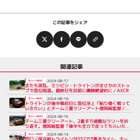
この記事をシェア
関連記事
2024-08-17
ラリー/WRC
またも波乱、ミツビシ・トライトンがまさかのストッ
プで首位陥落。最終日を目前に優勝絶望的に／AXCR
2024-08-16
ラリー/WRC
トライトンが後半戦初日に首位浮上「粘り強く戦って
いきたい」とチーム三菱ラリーアート増岡総監督／
AXCR
2024-08-15
ラリー/WRC
チーム三菱ラリーアート、2番手で過酷なラリーを折
り返す。増岡総監督「後半も全力で走ってもらいた
い」／AXCR
2024-08-14
ラリー/WRC
田口／保井組トライトンがSS2で3番手タイム。チー