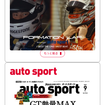
倒す相手を、信じてる。小林利徠斗 × 野村勇斗
【FORMATION LAP Produced by auto sport】
2026 Episode 2
もっと見る