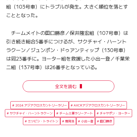
組（103号車）にトラブルが発生。大きく順位を落とす
こととなった。
チームメイトの田口勝彦／保井隆宏組（107号車）は
引き続き総合5番手につけるが、サクチャイ・ハーント
ラクーン／ジュンポン・ドゥアンティップ（130号車）
は同23番手に。ヨーター組を救援した小出一登／千葉栄
二組（137号車）は26番手となっている。
全文を読む
2024 アジアクロスカントリーラリー
AXCRアジアクロスカントリーラリー
サクチャイ・ハーントラクーン
チーム三菱ラリーアート
チャヤポン・ヨーター
ミツビシ・トライトン
増岡浩
小出一登
田口勝彦