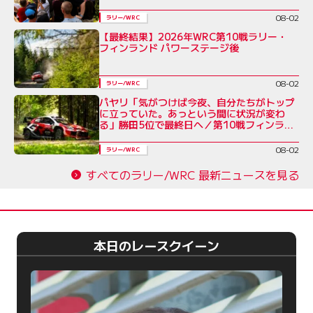
08-02
ラリー/WRC
【最終結果】2026年WRC第10戦ラリー・
フィンランド パワーステージ後
08-02
ラリー/WRC
パヤリ「気がつけば今夜、自分たちがトップ
に立っていた。あっという間に状況が変わ
る」勝田5位で最終日へ／第10戦フィンラン
ド デイ3コメント集
08-02
ラリー/WRC
すべてのラリー/WRC 最新ニュースを見る
本日のレースクイーン