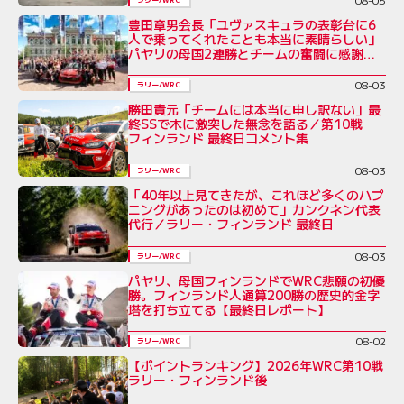
豊田章男会長「ユヴァスキュラの表彰台に6
人で乗ってくれたことも本当に素晴らしい」
パヤリの母国2連勝とチームの奮闘に感謝を
綴る／ラリー・フィンランド後コメント全文
08-03
ラリー/WRC
勝田貴元「チームには本当に申し訳ない」最
終SSで木に激突した無念を語る／第10戦
フィンランド 最終日コメント集
08-03
ラリー/WRC
「40年以上見てきたが、これほど多くのハプ
ニングがあったのは初めて」カンクネン代表
代行／ラリー・フィンランド 最終日
08-03
ラリー/WRC
パヤリ、母国フィンランドでWRC悲願の初優
勝。フィンランド人通算200勝の歴史的金字
塔を打ち立てる【最終日レポート】
08-02
ラリー/WRC
【ポイントランキング】2026年WRC第10戦
ラリー・フィンランド後