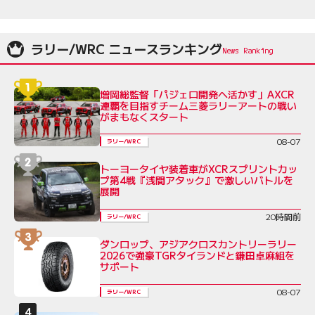
ラリー/WRC ニュースランキング
増岡総監督「パジェロ開発へ活かす」AXCR
連覇を目指すチーム三菱ラリーアートの戦い
がまもなくスタート
08-07
ラリー/WRC
トーヨータイヤ装着車がXCRスプリントカッ
プ第4戦『浅間アタック』で激しいバトルを
展開
20時間前
ラリー/WRC
ダンロップ、アジアクロスカントリーラリー
2026で強豪TGRタイランドと鎌田卓麻組を
サポート
08-07
ラリー/WRC