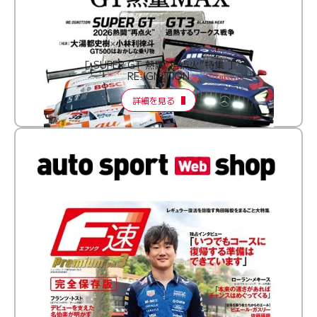
［ SUPER GT 熱闘“再点火”特集 ］
RE:IGNITION
詳細を見る