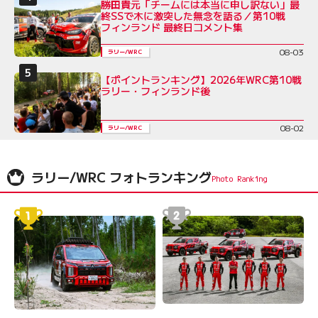
勝田貴元「チームには本当に申し訳ない」最
終SSで木に激突した無念を語る／第10戦
フィンランド 最終日コメント集
08-03
ラリー/WRC
【ポイントランキング】2026年WRC第10戦
ラリー・フィンランド後
08-02
ラリー/WRC
ラリー/WRC フォトランキング