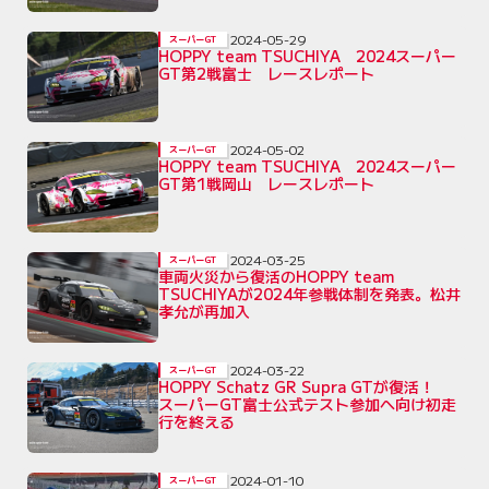
2024-05-29
スーパーGT
HOPPY team TSUCHIYA 2024スーパー
GT第2戦富士 レースレポート
2024-05-02
スーパーGT
HOPPY team TSUCHIYA 2024スーパー
GT第1戦岡山 レースレポート
2024-03-25
スーパーGT
車両火災から復活のHOPPY team
TSUCHIYAが2024年参戦体制を発表。松井
孝允が再加入
2024-03-22
スーパーGT
HOPPY Schatz GR Supra GTが復活！
スーパーGT富士公式テスト参加へ向け初走
行を終える
2024-01-10
スーパーGT