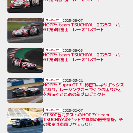
2025-08-07
スーパーGT
HOPPY team TSUCHIYA 2025スーパー
GT第4戦富士 レース1レポート
2025-08-05
スーパーGT
HOPPY team TSUCHIYA 2025スーパー
GT第4戦富士 レース1レポート
2025-03-26
スーパーGT
HOPPY Supra GTの“秘密”はギヤボックス
にあり。レーシングカーづくりの困りごと
を解決するための新プロジェクト
2025-02-07
スーパーGT
GT300合同テストのHOPPY team
TSUCHIYAのピットが異例の厳戒態勢。そ
の秘密は車両リヤにあり!?