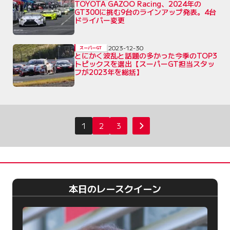
TOYOTA GAZOO Racing、2024年の
GT300に挑む9台のラインアップ発表。4台
ドライバー変更
2023-12-30
スーパーGT
とにかく波乱と話題の多かった今季のTOP3
トピックスを選出【スーパーGT担当スタッ
フが2023年を総括】
投
1
2
3
次へ
稿
の
ペ
ー
本日のレースクイーン
ジ
送
り