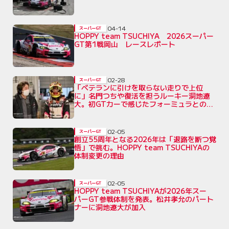
04-14
スーパーGT
HOPPY team TSUCHIYA 2026スーパー
GT第1戦岡山 レースレポート
02-28
スーパーGT
「ベテランに引けを取らない走りで上位
に」名門つちや復活を担うルーキー洞地遼
大。初GTカーで感じたフォーミュラとの違
い
02-05
スーパーGT
創立55周年となる2026年は「退路を断つ覚
悟」で挑む。HOPPY team TSUCHIYAの
体制変更の理由
02-05
スーパーGT
HOPPY team TSUCHIYAが2026年スー
パーGT参戦体制を発表。松井孝允のパート
ナーに洞地遼大が加入