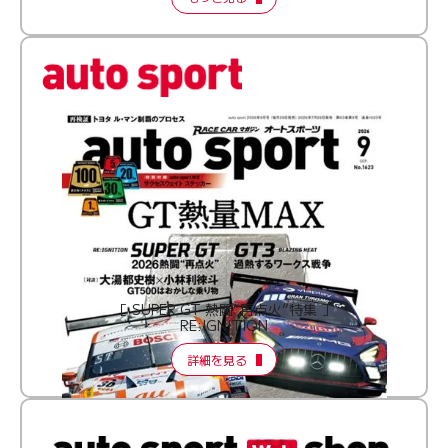
［ SUPER GT 熱闘“再点火”特集 ］
RE:IGNITION
詳細を見る