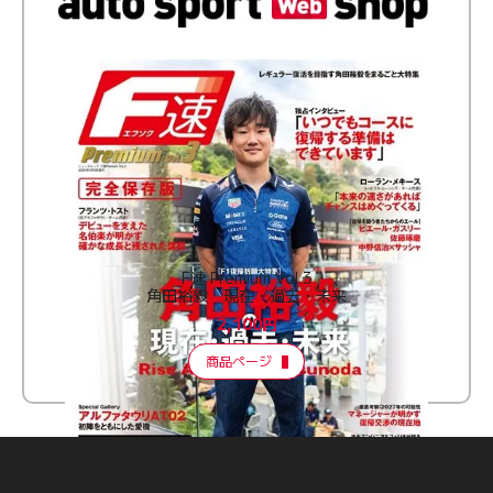
F速 Premium Vol.3
角田裕毅 現在・過去・未来
2,100円
商品ページ