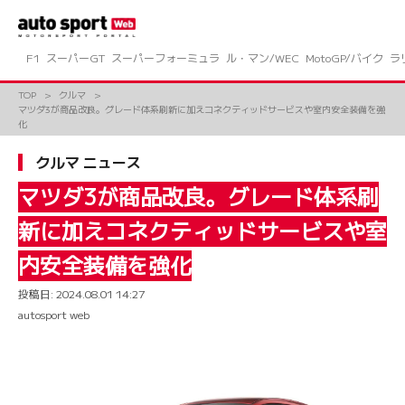
コ
ン
テ
ン
F1
スーパーGT
スーパーフォーミュラ
ル・マン/WEC
MotoGP/バイク
ラ
ツ
へ
TOP
クルマ
ス
マツダ3が商品改良。グレード体系刷新に加えコネクティッドサービスや室内安全装備を強
キ
化
ッ
プ
クルマ ニュース
マツダ3が商品改良。グレード体系刷
新に加えコネクティッドサービスや室
内安全装備を強化
投稿日:
2024.08.01 14:27
autosport web