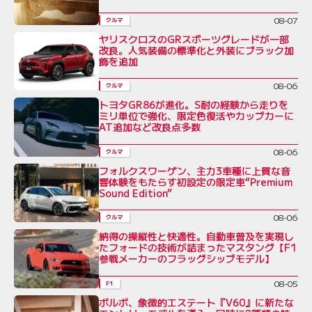
08-07
クルマ
ヤリスクロスのGRスポーツグレードが一部
改良。人気装備の標準化と外装にブラック加
飾を追加
08-06
クルマ
トヨタGR86が進化。S耐の経験から走りを
ミリ単位で強化、限定色復活やカップカーに
AT追加など改良点多数
08-06
クルマ
フォルクスワーゲン、主力3車種に上質な音
響体験をもたらす初設定の限定車“Premium
Sound Edition”
08-06
クルマ
納得の操縦性と快適性。自動車普及を実現し
たフォードの技術が詰まったマスタング【F1
参戦メーカーのフラッグシップモデル】
08-05
F1
ボルボ、象徴的エステート『V60』に新たな