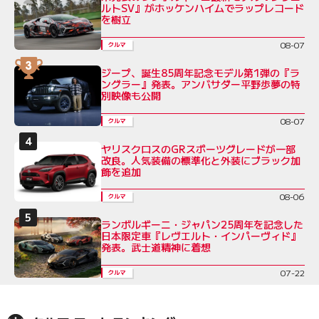
ルトSV』がホッケンハイムでラップレコード
を樹立
08-07
クルマ
ジープ、誕生85周年記念モデル第1弾の『ラ
ングラー』発表。アンバサダー平野歩夢の特
別映像も公開
08-07
クルマ
ヤリスクロスのGRスポーツグレードが一部
改良。人気装備の標準化と外装にブラック加
飾を追加
08-06
クルマ
ランボルギーニ・ジャパン25周年を記念した
日本限定車『レヴエルト・インパーヴィド』
発表。武士道精神に着想
07-22
クルマ