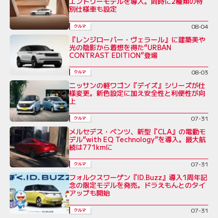
エントリーモデルを導入。同時に2種類の特
別仕様車も設定
08-04
クルマ
『レンジローバー・ヴェラール』に建築美や
光の陰影から着想を得た“URBAN
CONTRAST EDITION”登場
08-03
クルマ
ニッサンの軽ワゴン『デイズ』シリーズが仕
様変更。新色設定に加え安全性と利便性が向
上
07-31
クルマ
メルセデス・ベンツ、新型『CLA』の電動モ
デル“with EQ Technology”を導入。最大航
続は771kmに
07-31
クルマ
フォルクスワーゲン『ID.Buzz』導入1周年記
念の限定モデルを発売。ドラえもんとのタイ
アップも開始
07-31
クルマ