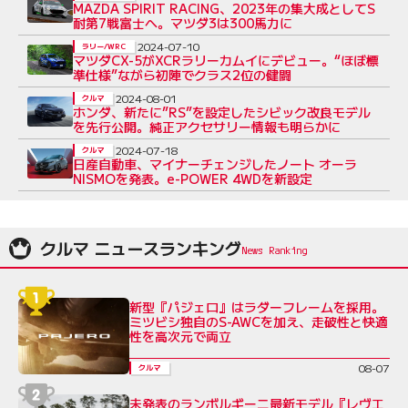
MAZDA SPIRIT RACING、2023年の集大成としてS
耐第7戦富士へ。マツダ3は300馬力に
2024-07-10
ラリー/WRC
マツダCX-5がXCRラリーカムイにデビュー。“ほぼ標
準仕様”ながら初陣でクラス2位の健闘
2024-08-01
クルマ
ホンダ、新たに”RS”を設定したシビック改良モデル
を先行公開。純正アクセサリー情報も明らかに
2024-07-18
クルマ
日産自動車、マイナーチェンジしたノート オーラ
NISMOを発表。e-POWER 4WDを新設定
クルマ ニュースランキング
新型『パジェロ』はラダーフレームを採用。
ミツビシ独自のS-AWCを加え、走破性と快適
性を高次元で両立
08-07
クルマ
未発表のランボルギーニ最新モデル『レヴエ