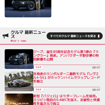
クルマ 最新ニュー
ス
すべてのクルマ 最新ニュースを見る
ジープ、誕生85周年記念モデル第1弾の『ラ
ングラー』発表。アンバサダー平野歩夢の特
別映像も公開
08-07
クルマ
未発表のランボルギーニ最新モデル『レヴエ
ルトSV』がホッケンハイムでラップレコード
を樹立
08-07
クルマ
新型『パジェロ』はラダーフレームを採用。
ミツビシ独自のS-AWCを加え、走破性と快適
性を高次元で両立