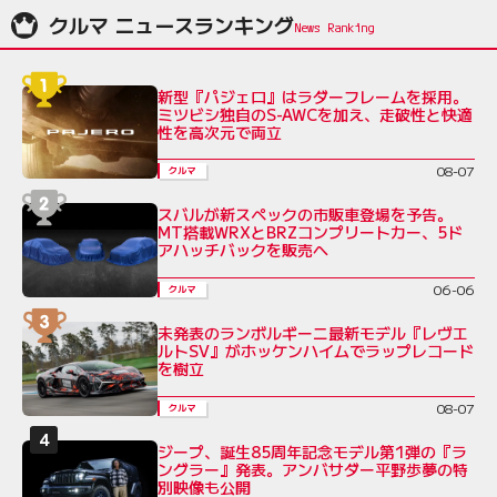
クルマ ニュースランキング
新型『パジェロ』はラダーフレームを採用。
ミツビシ独自のS-AWCを加え、走破性と快適
性を高次元で両立
08-07
クルマ
スバルが新スペックの市販車登場を予告。
MT搭載WRXとBRZコンプリートカー、5ド
アハッチバックを販売へ
06-06
クルマ
未発表のランボルギーニ最新モデル『レヴエ
ルトSV』がホッケンハイムでラップレコード
を樹立
08-07
クルマ
ジープ、誕生85周年記念モデル第1弾の『ラ
ングラー』発表。アンバサダー平野歩夢の特
別映像も公開