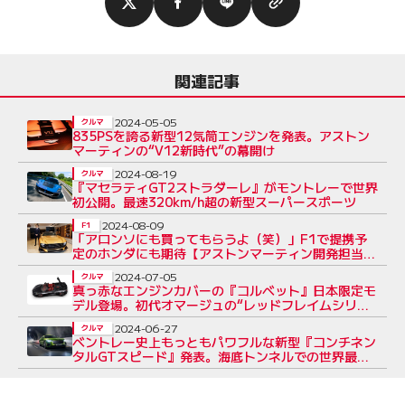
関連記事
2024-05-05
クルマ
835PSを誇る新型12気筒エンジンを発表。アストン
マーティンの“V12新時代”の幕開け
2024-08-19
クルマ
『マセラティGT2ストラダーレ』がモントレーで世界
初公開。最速320km/h超の新型スーパースポーツ
2024-08-09
F1
「アロンソにも買ってもらうよ（笑）」F1で提携予
定のホンダにも期待【アストンマーティン開発担当に
聞く】
2024-07-05
クルマ
真っ赤なエンジンカバーの『コルベット』日本限定モ
デル登場。初代オマージュの“レッドフレイムシリー
ズ”
2024-06-27
クルマ
ベントレー史上もっともパワフルな新型『コンチネン
タルGTスピード』発表。海底トンネルでの世界最速
記録