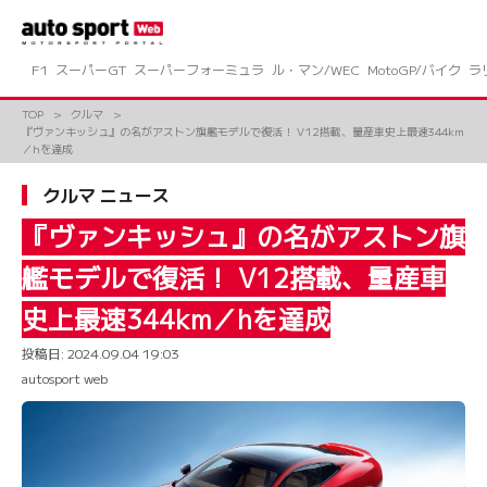
コ
ン
テ
ン
F1
スーパーGT
スーパーフォーミュラ
ル・マン/WEC
MotoGP/バイク
ラ
ツ
へ
TOP
クルマ
ス
『ヴァンキッシュ』の名がアストン旗艦モデルで復活！ V12搭載、量産車史上最速344km
キ
／hを達成
ッ
プ
クルマ ニュース
『ヴァンキッシュ』の名がアストン旗
艦モデルで復活！ V12搭載、量産車
史上最速344km／hを達成
投稿日:
2024.09.04 19:03
autosport web