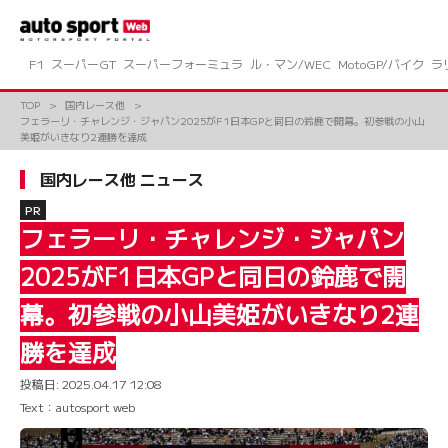
コ
ン
テ
ン
F1
スーパーGT
スーパーフォーミュラ
ル・マン/WEC
MotoGP/バイク
ラ
ツ
へ
TOP
国内レース他
ス
フェラーリ・チャレンジ・ジャパン2025がF1日本GPと同日の鈴鹿で開幕。初参戦の小山
キ
美姫がいきなり2連勝を達成
ッ
プ
国内レース他 ニュース
PR
フェラーリ・チャレンジ・ジャパン
2025がF1日本GPと同日の鈴鹿で開
幕。初参戦の小山美姫がいきなり2連
勝を達成
投稿日:
2025.04.17 12:08
Text：autosport web