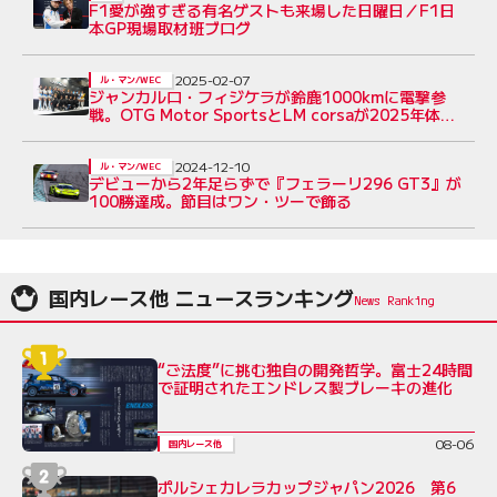
F1愛が強すぎる有名ゲストも来場した日曜日／F1日
本GP現場取材班ブログ
2025-02-07
ル・マン/WEC
ジャンカルロ・フィジケラが鈴鹿1000kmに電撃参
戦。OTG Motor SportsとLM corsaが2025年体制
を発表
2024-12-10
ル・マン/WEC
デビューから2年足らずで『フェラーリ296 GT3』が
100勝達成。節目はワン・ツーで飾る
国内レース他 ニュースランキング
“ご法度”に挑む独自の開発哲学。富士24時間
で証明されたエンドレス製ブレーキの進化
08-06
国内レース他
ポルシェカレラカップジャパン2026 第6