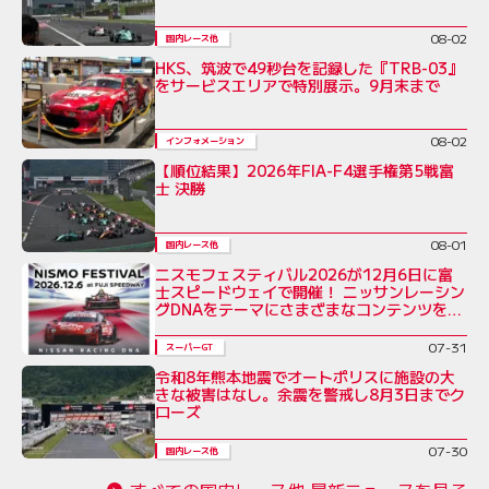
08-02
国内レース他
HKS、筑波で49秒台を記録した『TRB-03』
をサービスエリアで特別展示。9月末まで
08-02
インフォメーション
【順位結果】2026年FIA-F4選手権第5戦富
士 決勝
08-01
国内レース他
ニスモフェスティバル2026が12月6日に富
士スピードウェイで開催！ ニッサンレーシン
グDNAをテーマにさまざまなコンテンツを展
開
07-31
スーパーGT
令和8年熊本地震でオートポリスに施設の大
きな被害はなし。余震を警戒し8月3日までク
ローズ
07-30
国内レース他