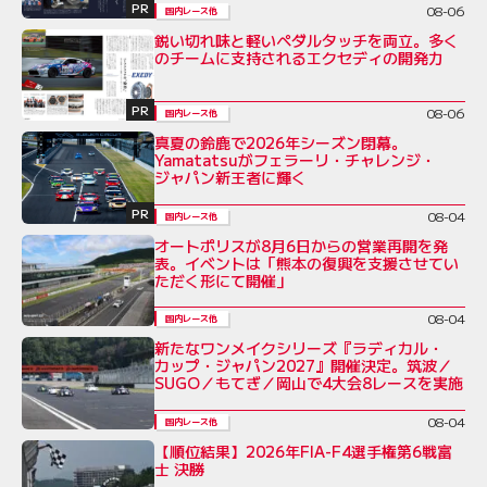
PR
08-06
国内レース他
鋭い切れ味と軽いペダルタッチを両立。多く
のチームに支持されるエクセディの開発力
PR
08-06
国内レース他
真夏の鈴鹿で2026年シーズン閉幕。
Yamatatsuがフェラーリ・チャレンジ・
ジャパン新王者に輝く
PR
08-04
国内レース他
オートポリスが8月6日からの営業再開を発
表。イベントは「熊本の復興を支援させてい
ただく形にて開催」
08-04
国内レース他
新たなワンメイクシリーズ『ラディカル・
カップ・ジャパン2027』開催決定。筑波／
SUGO／もてぎ／岡山で4大会8レースを実施
08-04
国内レース他
【順位結果】2026年FIA-F4選手権第6戦富
士 決勝