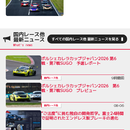
国内レース他
最新ニュース
すべての国内レース他 最新ニュースを見る
ポルシェカレラカップジャパン2026 第6
戦・第7戦SUGO 予選レポート
9時間前
国内レース他
ポルシェカレラカップジャパン2026 第6
戦・第7戦SUGO プレビュー
08-06
国内レース他
“ご法度”に挑む独自の開発哲学。富士24時間
で証明されたエンドレス製ブレーキの進化