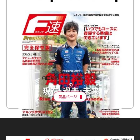
F速 Premium Vol.3
角田裕毅 現在・過去・未来
2,100円
商品ページ