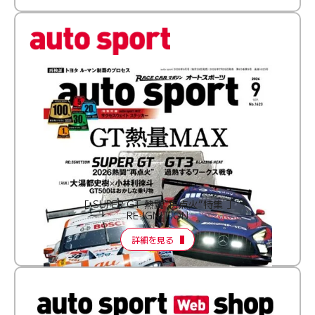
［ SUPER GT 熱闘“再点火”特集 ］
RE:IGNITION
詳細を見る