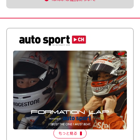
倒す相手を、信じてる。小林利徠斗 × 野村勇斗
【FORMATION LAP Produced by auto sport】
2026 Episode 2
もっと見る