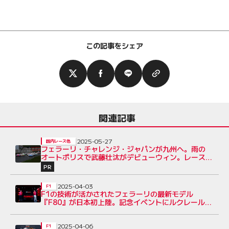
この記事をシェア
関連記事
2025-05-27
国内レース他
フェラーリ・チャレンジ・ジャパンが九州へ。雨の
オートポリスで武藤壮汰がデビューウィン。レース2
は森山冬星が初優勝
PR
2025-04-03
F1
F1の技術が活かされたフェラーリの最新モデル
『F80』が日本初上陸。記念イベントにルクレールと
バスール代表が登場
2025-04-06
F1