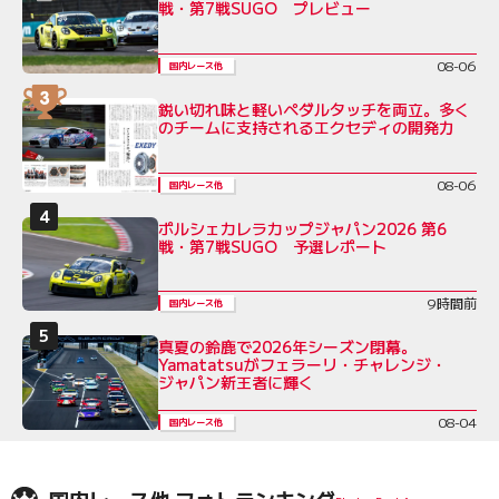
戦・第7戦SUGO プレビュー
08-06
国内レース他
鋭い切れ味と軽いペダルタッチを両立。多く
のチームに支持されるエクセディの開発力
08-06
国内レース他
ポルシェカレラカップジャパン2026 第6
戦・第7戦SUGO 予選レポート
9時間前
国内レース他
真夏の鈴鹿で2026年シーズン閉幕。
Yamatatsuがフェラーリ・チャレンジ・
ジャパン新王者に輝く
08-04
国内レース他