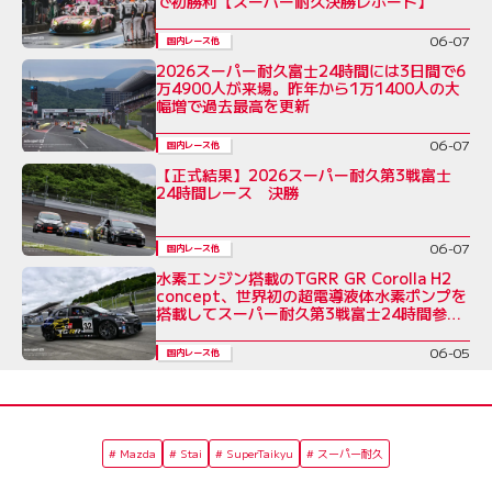
で初勝利【スーパー耐久決勝レポート】
06-07
国内レース他
2026スーパー耐久富士24時間には3日間で6
万4900人が来場。昨年から1万1400人の大
幅増で過去最高を更新
06-07
国内レース他
【正式結果】2026スーパー耐久第3戦富士
24時間レース 決勝
06-07
国内レース他
水素エンジン搭載のTGRR GR Corolla H2
concept、世界初の超電導液体水素ポンプを
搭載してスーパー耐久第3戦富士24時間参戦
へ
06-05
国内レース他
Mazda
Stai
SuperTaikyu
スーパー耐久