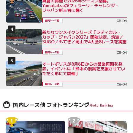
真夏の鈴鹿で2026年シーズン閉幕。
Yamatatsuがフェラーリ・チャレンジ・
ジャパン新王者に輝く
08-04
国内レース他
新たなワンメイクシリーズ『ラディカル・
カップ・ジャパン2027』開催決定。筑波／
SUGO／もてぎ／岡山で4大会8レースを実施
08-04
国内レース他
オートポリスが8月6日からの営業再開を発
表。イベントは「熊本の復興を支援させてい
ただく形にて開催」
08-04
国内レース他
国内レース他 フォトランキング