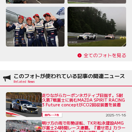
全てのフォトを見る
このフォトが使われている記事の関連ニュース
走りながらカーボンネガティブ目指す。S耐
久第7戦富士に挑むMAZDA SPIRIT RACING
3 Future conceptがCO2回収装置を装着
2025-11-16
国内レース他
明け方の雨で形勢逆転、TKRI松永建設AMG
が富士24時間レース連覇。『着せ恋』カラー