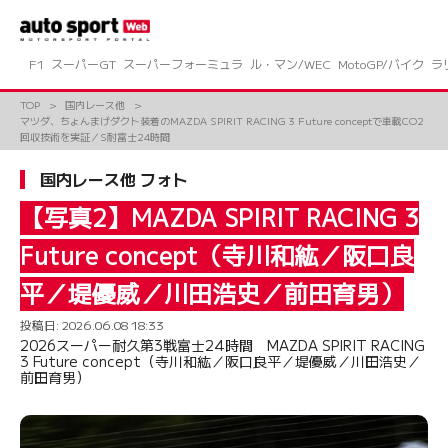
コ
ン
テ
ン
F1
スーパーGT
スーパーフォーミュラ
ル・マン/WEC
MotoGP/バイク
ラ
ツ
へ
TOP
国内レース他
ス
マツダ、ちょんまげダクト装着のMAZDA SPIRIT RACING 3 Future conceptで車載CO2
キ
回収技術を実証／S耐富士24時間
ッ
プ
国内レース他 フォト
【写真2】MAZDA SPIRIT RACING 3
Future concept（寺川和紘／阪口良
平／堤優威／川田浩史／前田育男）
投稿日:
2026.06.08 18:33
2026スーパー耐久第3戦富士24時間 MAZDA SPIRIT RACING
3 Future concept（寺川和紘／阪口良平／堤優威／川田浩史／
前田育男）