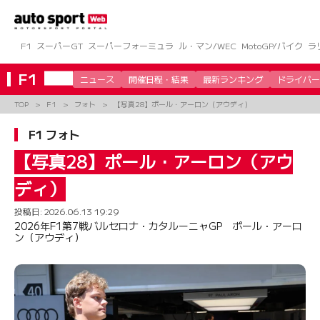
コ
ン
テ
ン
F1
スーパーGT
スーパーフォーミュラ
ル・マン/WEC
MotoGP/バイク
ラ
ツ
へ
F1
ニュース
開催日程・結果
最新ランキング
ドライバー
ス
キ
TOP
F1
フォト
【写真28】ポール・アーロン（アウディ）
ッ
プ
F1 フォト
【写真28】ポール・アーロン（アウ
ディ）
投稿日:
2026.06.13 19:29
2026年F1第7戦バルセロナ・カタルーニャGP ポール・アーロ
ン（アウディ）