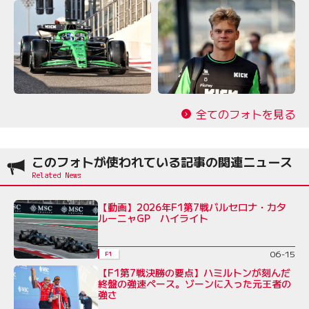
全てのフォトを見る
このフォトが使われている記事の関連ニュース
【動画】2026年F1第7戦バルセロナ・カタ
ルーニャGP ハイライト
06-15
F1
【F1第7戦決勝の要点】ハミルトンが刻んだ
終盤の強速ペース。ゾーンに入った元王者の
強さ