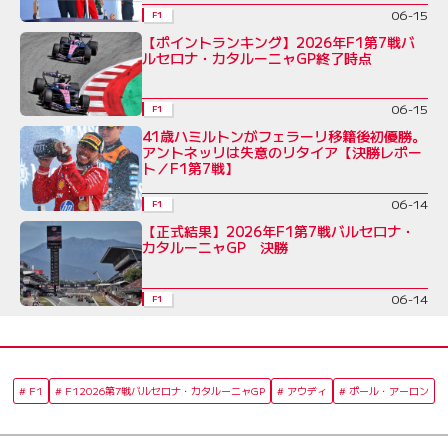
06-15
F1
【ポイントランキング】2026年F1第7戦バ
ルセロナ・カタルーニャGP終了時点
06-15
F1
41歳ハミルトンがフェラーリ移籍後初優勝。
アントネッリは失意のリタイア【決勝レポー
ト／F1第7戦】
06-14
F1
【正式結果】2026年F1第7戦バルセロナ・
カタルーニャGP 決勝
06-14
F1
F1
F12026第7戦バルセロナ・カタルーニャGP
アウディ
ポール・アーロン