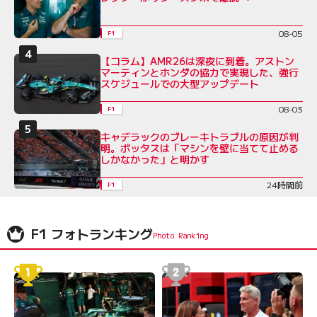
08-05
F1
【コラム】AMR26は深夜に到着。アストン
マーティンとホンダの協力で実現した、強行
スケジュールでの大型アップデート
08-03
F1
キャデラックのブレーキトラブルの原因が判
明。ボッタスは「マシンを壁に当てて止める
しかなかった」と明かす
24時間前
F1
F1 フォトランキング