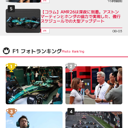
16時間前
F1
【コラム】AMR26は深夜に到着。アストン
マーティンとホンダの協力で実現した、強行
スケジュールでの大型アップデート
08-03
F1
F1 フォトランキング