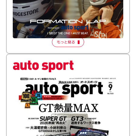
倒す相手を、信じてる。小林利徠斗 × 野村勇斗
【FORMATION LAP Produced by auto sport】
2026 Episode 2
もっと見る