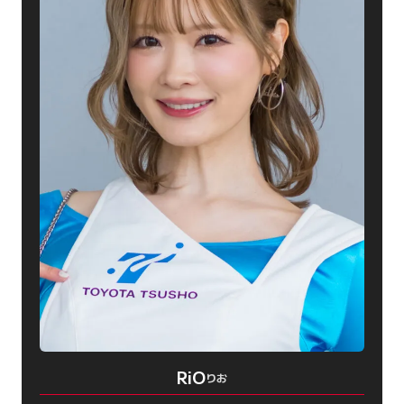
RiO
りお