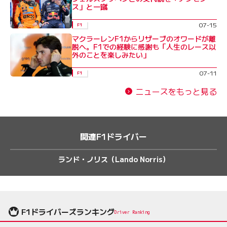
ス」と一蹴
07-15
F1
マクラーレンF1からリザーブのオワードが離
脱へ。F1での経験に感謝も「人生のレース以
外のことを楽しみたい」
07-11
F1
ニュースをもっと見る
関連F1ドライバー
ランド・ノリス（Lando Norris）
F1ドライバーズランキング
Driver Ranking