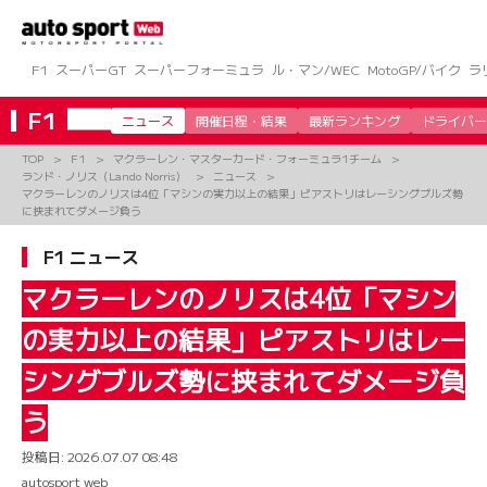
コ
ン
テ
ン
F1
スーパーGT
スーパーフォーミュラ
ル・マン/WEC
MotoGP/バイク
ラ
ツ
へ
F1
ニュース
開催日程・結果
最新ランキング
ドライバー
ス
キ
TOP
F1
マクラーレン・マスターカード・フォーミュラ1チーム
ッ
ランド・ノリス（Lando Norris）
ニュース
プ
マクラーレンのノリスは4位「マシンの実力以上の結果」ピアストリはレーシングブルズ勢
に挟まれてダメージ負う
F1 ニュース
マクラーレンのノリスは4位「マシン
の実力以上の結果」ピアストリはレー
シングブルズ勢に挟まれてダメージ負
う
投稿日:
2026.07.07 08:48
autosport web