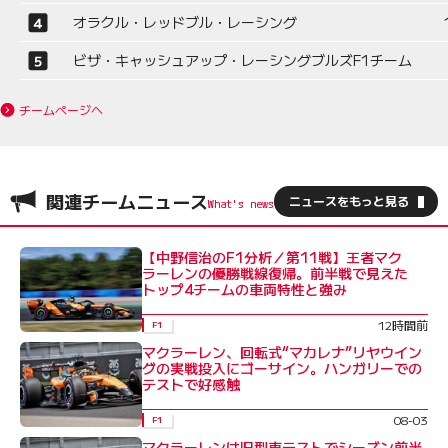
オラクル・レッドブル・レーシング
ビザ・キャッシュアップ・レーシングブルズF1チーム
チームページへ
関連チームニュース
ニュースをもっと見る
【中野信治のF1分析／第11戦】王者マク
ラーレンの優勝戦線復帰。前半戦で見えた
トップ4チームの車両特性と強み
12時間前
F1
マクラーレン、回転式“マカレナ”リヤウイン
グの実戦投入にゴーサイン。ハンガリーでの
テストで好感触
08-03
F1
マクラーレンは旧型車テストでシーズン前半