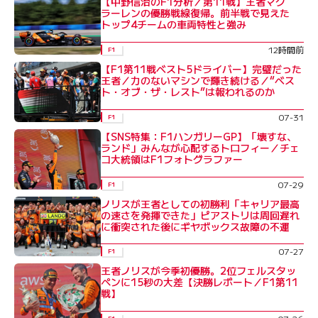
【中野信治のF1分析／第11戦】王者マク
ラーレンの優勝戦線復帰。前半戦で見えた
トップ4チームの車両特性と強み
12時間前
F1
【F1第11戦ベスト5ドライバー】完璧だった
王者／力のないマシンで輝き続ける／“ベス
ト・オブ・ザ・レスト”は報われるのか
07-31
F1
【SNS特集：F1ハンガリーGP】「壊すな、
ランド」みんなが心配するトロフィー／チェ
コ大統領はF1フォトグラファー
07-29
F1
ノリスが王者としての初勝利「キャリア最高
の速さを発揮できた」ピアストリは周回遅れ
に衝突された後にギヤボックス故障の不運
07-27
F1
王者ノリスが今季初優勝。2位フェルスタッ
ペンに15秒の大差【決勝レポート／F1第11
戦】