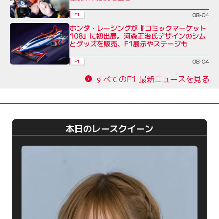
08-04
F1
ホンダ・レーシングが『コミックマーケット
108』に初出展。河森正治氏デザインのシム
とグッズを販売、F1展示やステージも
08-04
F1
すべてのF1 最新ニュースを見る
本日のレースクイーン