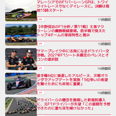
マレーシアでのF1バーレーンGPは、トワイ
ライトレースでなくデイレースに。決勝は現
地15時スタート
11時間前
F1
【中野信治のF1分析／第11戦】王者マク
ラーレンの優勝戦線復帰。前半戦で見えた
トップ4チームの車両特性と強み
12時間前
F1
サマーブレイク中に活発になるドライバー交
渉戦。2027年F1シート未確定のペレスとオ
コンの選択肢
16時間前
F1
選手権6位に後退したアルピーヌ、次戦オラ
ンダでアップデートを実施「5位争いの希望
を繋ぐためにも非常に重要」
16時間前
F1
ドライバーらの懸念を無視した新規則導入
に、元F1ドライバーが失望「この展開を予想
できたのに誰も耳を傾けなかった」