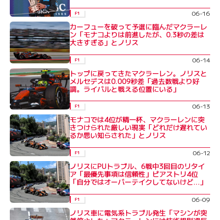
06-16
F1
カーフューを破って予選に臨んだマクラーレ
ン「モナコよりは前進したが、0.3秒の差は
大きすぎる」とノリス
06-14
F1
トップに戻ってきたマクラーレン。ノリスと
メルセデスは0.009秒差「過去数戦より好
調。ライバルと戦える位置にいる」
06-13
F1
モナコでは4位が精一杯、マクラーレンに突
きつけられた厳しい現実「どれだけ遅れてい
るか思い知らされた」とノリス
06-12
F1
ノリスにPUトラブル、6戦中3回目のリタイ
ア「最優先事項は信頼性」ピアストリ4位
「自分ではオーバーテイクしてないけど…」
06-09
F1
ノリス車に電気系トラブル発生「マシンが突