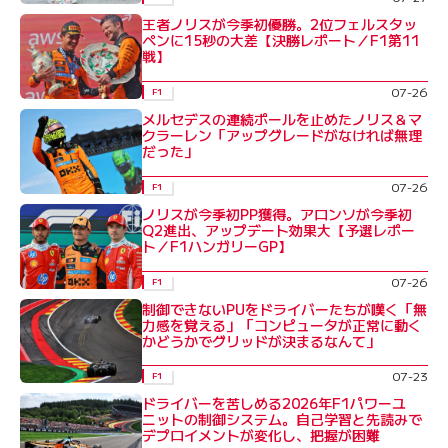
王者ノリスが今季初優勝。2位フェルスタッ
ペンに15秒の大差【決勝レポート／F1第11
戦】
07-26
F1
メルセデスの連続ポールを止めたノリス＆マ
クラーレン「アップグレードがなければ無理
だった」
07-26
F1
ノリスが今季初PP獲得。アロンソが今季初
Q2進出、アップデート効果大【予選レポー
ト／F1ハンガリーGP】
07-26
F1
制御できないPUをドライバーたちが嘆く「無
力感を覚える」「コンピュータが正常に動く
かどうかでグリッドが決まるなんて」
07-23
F1
ドライバーを苦しめる2026年F1パワーユ
ニットの制御システム。自己学習と先読みで
デプロイメントが変化し、把握が困難