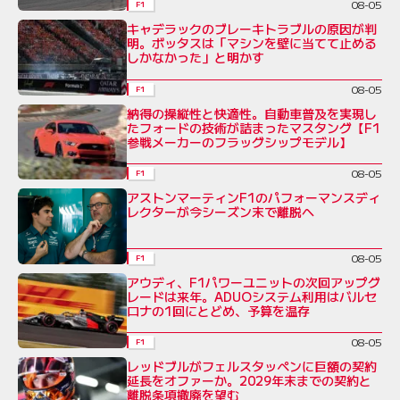
08-05
F1
キャデラックのブレーキトラブルの原因が判
明。ボッタスは「マシンを壁に当てて止める
しかなかった」と明かす
08-05
F1
納得の操縦性と快適性。自動車普及を実現し
たフォードの技術が詰まったマスタング【F1
参戦メーカーのフラッグシップモデル】
08-05
F1
アストンマーティンF1のパフォーマンスディ
レクターが今シーズン末で離脱へ
08-05
F1
アウディ、F1パワーユニットの次回アップグ
レードは来年。ADUOシステム利用はバルセ
ロナの1回にとどめ、予算を温存
08-05
F1
レッドブルがフェルスタッペンに巨額の契約
延長をオファーか。2029年末までの契約と
離脱条項撤廃を望む