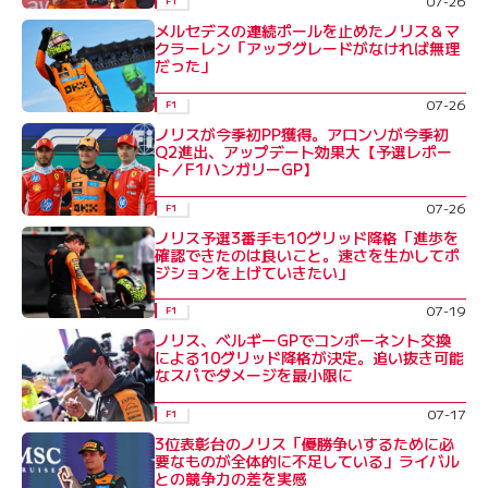
07-26
F1
メルセデスの連続ポールを止めたノリス＆マ
クラーレン「アップグレードがなければ無理
だった」
07-26
F1
ノリスが今季初PP獲得。アロンソが今季初
Q2進出、アップデート効果大【予選レポー
ト／F1ハンガリーGP】
07-26
F1
ノリス予選3番手も10グリッド降格「進歩を
確認できたのは良いこと。速さを生かしてポ
ジションを上げていきたい」
07-19
F1
ノリス、ベルギーGPでコンポーネント交換
による10グリッド降格が決定。追い抜き可能
なスパでダメージを最小限に
07-17
F1
3位表彰台のノリス「優勝争いするために必
要なものが全体的に不足している」ライバル
との競争力の差を実感