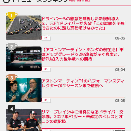
ドライバーらの懸念を無視した新規則導入
に、元F1ドライバーが失望「この展開を予想
できたのに誰も耳を傾けなかった」
08-05
F1
【アストンマーティン・ホンダの現在地】車
体アップグレードで2秒改善が示す真実と、
新PU投入の後半戦への期待
08-04
F1
アストンマーティンF1のパフォーマンスディ
レクターが今シーズン末で離脱へ
08-05
F1
サマーブレイク中に活発になるドライバー交
渉戦。2027年F1シート未確定のペレスとオ
コンの選択肢