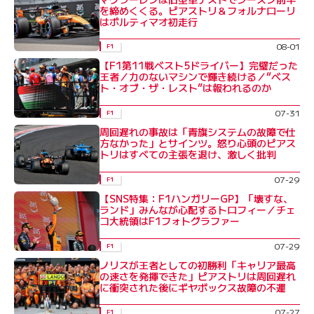
を締めくくる。ピアストリ＆フォルナローリ
はポルティマオ初走行
08-01
F1
【F1第11戦ベスト5ドライバー】完璧だった
王者／力のないマシンで輝き続ける／“ベス
ト・オブ・ザ・レスト”は報われるのか
07-31
F1
周回遅れの事故は「青旗システムの故障で仕
方なかった」とサインツ。怒り心頭のピアス
トリはすべての主張を退け、激しく批判
07-29
F1
【SNS特集：F1ハンガリーGP】「壊すな、
ランド」みんなが心配するトロフィー／チェ
コ大統領はF1フォトグラファー
07-29
F1
ノリスが王者としての初勝利「キャリア最高
の速さを発揮できた」ピアストリは周回遅れ
に衝突された後にギヤボックス故障の不運
07-27
F1