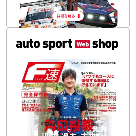
［ SUPER GT 熱闘“再点火”特集 ］
RE:IGNITION
詳細を見る
F速 Premium Vol.3
角田裕毅 現在・過去・未来
2,100円