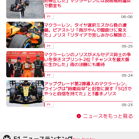
然停止した」マクラーレンには技術規則違反
で罰金も
06-06
F1
マクラーレン、タイヤ選択ミスから負の連
鎖。ピアストリ「雨がやんで間抜けに見え
た」ノリス「リタイアで苦しみから解放され
た」
05-25
F1
マクラーレンのノリスがメルセデス同士の争
いを突きスプリント2位「チャンスを最大限
に生かした」雨の決勝にも期待
05-24
F1
アップグレード第2弾導入のマクラーレン、
ウイングは“時期尚早”と旧型に戻す「SQ3で
やっと自信を持てた」と3番手ノリス
05-23
F1
ニュースをもっと見る
F1 ニュースランキング