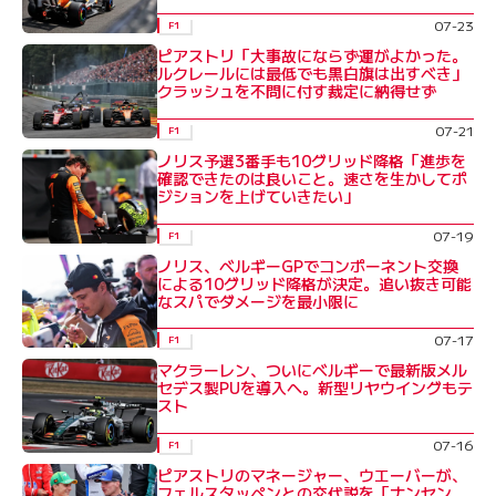
07-23
F1
ピアストリ「大事故にならず運がよかった。
ルクレールには最低でも黒白旗は出すべき」
クラッシュを不問に付す裁定に納得せず
07-21
F1
ノリス予選3番手も10グリッド降格「進歩を
確認できたのは良いこと。速さを生かしてポ
ジションを上げていきたい」
07-19
F1
ノリス、ベルギーGPでコンポーネント交換
による10グリッド降格が決定。追い抜き可能
なスパでダメージを最小限に
07-17
F1
マクラーレン、ついにベルギーで最新版メル
セデス製PUを導入へ。新型リヤウイングもテ
スト
07-16
F1
ピアストリのマネージャー、ウエーバーが、
フェルスタッペンとの交代説を「ナンセン