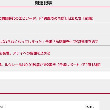
関連記事
の講師時代のエピソード。F1鈴鹿での再訪と旧友たち【前編】
ればならなくなってしまった」予期せぬ問題発生でQ3進出を逃す
を装着。アライへの感謝を込める
ルクレールは0.01秒届かず2番手【予選レポート／F1第18戦】
eam
Point