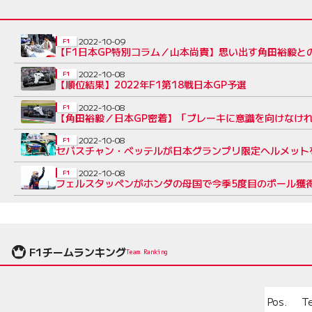
2022-10-09
F1
【F1日本GP特別コラム／山本尚貴】思い出す角田裕毅と
2022-10-08
F1
【順位結果】2022年F1第18戦日本GP予選
2022-10-08
F1
【角田裕毅／日本GP密着】「ブレーキに意識を向けなけ
2022-10-08
F1
セバスチャン・ベッテルが日本グランプリ限定ヘルメット
2022-10-08
F1
フェルスタッペンがホンダの母国で今季5度目のポール獲得。
F1チームランキング
Team Ranking
Pos.
T