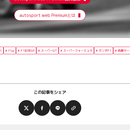
autosport web Premiumとは
1
f1jp
F1日本GP
スーパーGT
スーパーフォーミュラ
ホンダF1
鈴鹿サー
この記事をシェア