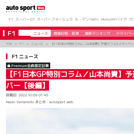
コ
ン
テ
ン
F1
スーパーGT
スーパーフォーミュラ
ル・マン/WEC
MotoGP/バイク
ラ
ツ
へ
F1
ニュース
開催日程・結果
最新ランキング
ドライバー
ス
キ
TOP
F1
ニュース
【F1日本GP特別コラム／山本尚貴】予選でフェルスタッペ
ッ
プ
F1 ニュース
Premium会員限定記事
【F1日本GP特別コラム／山本尚貴】
バー【後編】
投稿日:
2022.10.09 01:45
Naoki Yamamoto まとめ：autosport web