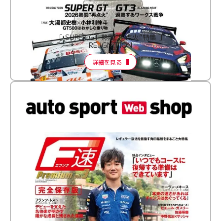
［ SUPER GT 熱闘“再点火”特集 ］
RE:IGNITION
詳細を見る