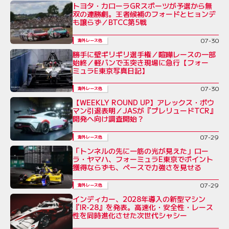
トヨタ・カローラGRスポーツが予選から無
双の連勝劇。王者候補のフォードとヒョンデ
も譲らず／BTCC第5戦
07-30
海外レース他
勝手に壁ギリギリ選手権／喧嘩レースの一部
始終／軽バンで玉突き現場に急行【フォー
ミュラE東京写真日記】
07-30
海外レース他
【WEEKLY ROUND UP】アレックス・ボウ
マン引退表明／JASが『プレリュードTCR』
開発へ向け調査開始？
07-29
海外レース他
「トンネルの先に一筋の光が見えた」ロー
ラ・ヤマハ、フォーミュラE東京でポイント
獲得ならずも、ペースで力強さを見せる
07-29
海外レース他
インディカー、2028年導入の新型マシン
『IR-28』を発表。高速化・安全性・レース
性を同時進化させた次世代シャシー