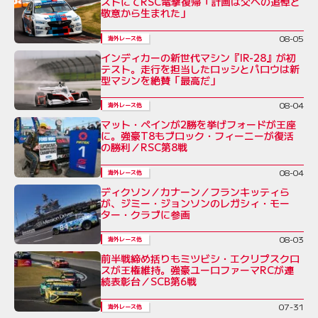
ストにてRSC電撃復帰「計画は父への追悼と
敬意から生まれた」
08-05
海外レース他
インディカーの新世代マシン『IR-28』が初
テスト。走行を担当したロッシとパロウは新
型マシンを絶賛「最高だ」
08-04
海外レース他
マット・ペインが2勝を挙げフォードが王座
に。強豪T8もブロック・フィーニーが復活
の勝利／RSC第8戦
08-04
海外レース他
ディクソン／カナーン／フランキッティら
が、ジミー・ジョンソンのレガシィ・モー
ター・クラブに参画
08-03
海外レース他
前半戦締め括りもミツビシ・エクリプスクロ
スが王権維持。強豪ユーロファーマRCが連
続表彰台／SCB第6戦
07-31
海外レース他