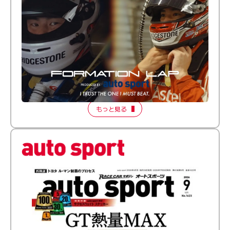
倒す相手を、信じてる。小林利徠斗 × 野村勇斗
【FORMATION LAP Produced by auto sport】
2026 Episode 2
もっと見る