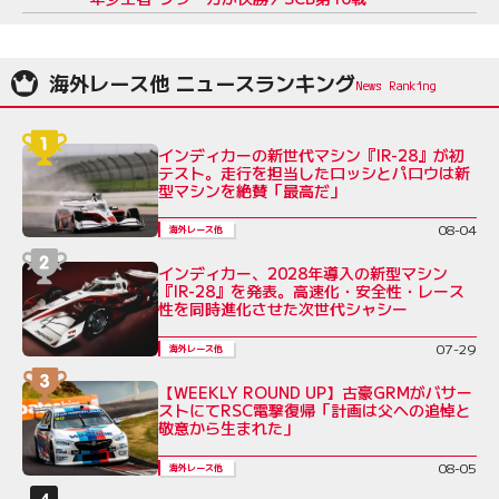
海外レース他 ニュースランキング
インディカーの新世代マシン『IR-28』が初
テスト。走行を担当したロッシとパロウは新
型マシンを絶賛「最高だ」
08-04
海外レース他
インディカー、2028年導入の新型マシン
『IR-28』を発表。高速化・安全性・レース
性を同時進化させた次世代シャシー
07-29
海外レース他
【WEEKLY ROUND UP】古豪GRMがバサー
ストにてRSC電撃復帰「計画は父への追悼と
敬意から生まれた」
08-05
海外レース他