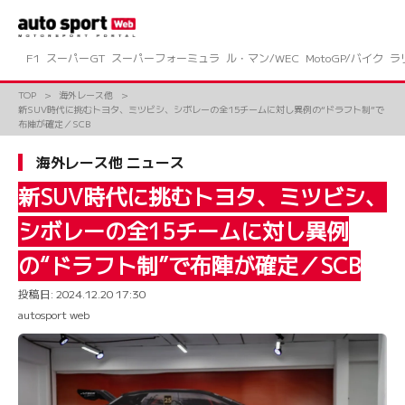
コ
ン
テ
ン
F1
スーパーGT
スーパーフォーミュラ
ル・マン/WEC
MotoGP/バイク
ラ
ツ
へ
TOP
海外レース他
ス
新SUV時代に挑むトヨタ、ミツビシ、シボレーの全15チームに対し異例の“ドラフト制”で
キ
布陣が確定／SCB
ッ
プ
海外レース他 ニュース
新SUV時代に挑むトヨタ、ミツビシ、
シボレーの全15チームに対し異例
の“ドラフト制”で布陣が確定／SCB
投稿日:
2024.12.20 17:30
autosport web