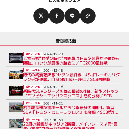
関連記事
2024-12-20
海外レース他
こちらも“セダン時代”最終戦はトヨタ陣営が予選から
躍動。ロッシが最後の勝者に／TC2000最終戦
2024-12-18
海外レース他
時代の終焉を飾る“セダン最終戦”はシボレーのカサグ
ランデが連覇。自身3度目の王座に／SCB最終戦
2024-12-16
海外レース他
新時代SUVシリーズを飾る最後の1台。新型ストック
『ミツビシ・エクリプスクロス』を初公開／SCB
2024-11-26
海外レース他
若手成長株が初ポールから今季最多の3勝目。新型
SUV『トヨタ・カローラクロス』も登場／SCB第11
戦
2024-10-31
海外レース他
22歳の新鋭がキャリア2勝目、メインレースは元“最
年少王者”フラーガが快勝／SCB第10戦