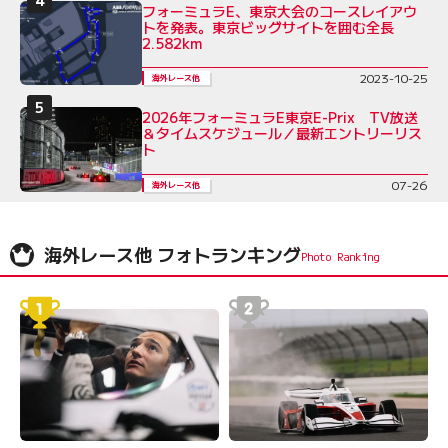
フォーミュラE、東京大会のコースレイアウ
トを発表。東京ビッグサイトを囲む全長
2.582km
2023-10-25
海外レース他
2026年フォーミュラE東京E-Prix TV放送
＆タイムスケジュール／最新エントリーリス
ト
07-26
海外レース他
海外レース他 フォトランキング