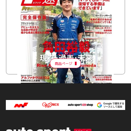
F速 Premium Vol.3
角田裕毅 現在・過去・未来
2,100円
商品ページ