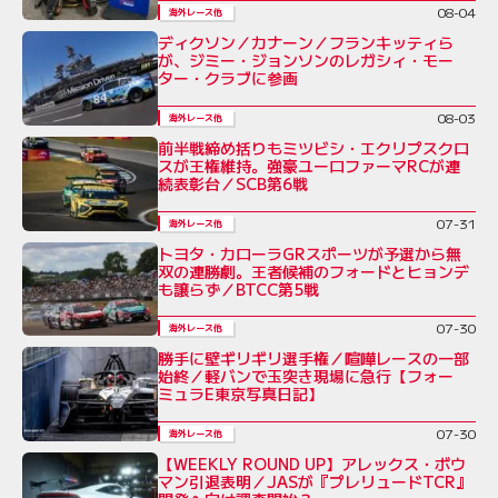
08-04
海外レース他
ディクソン／カナーン／フランキッティら
が、ジミー・ジョンソンのレガシィ・モー
ター・クラブに参画
08-03
海外レース他
前半戦締め括りもミツビシ・エクリプスクロ
スが王権維持。強豪ユーロファーマRCが連
続表彰台／SCB第6戦
07-31
海外レース他
トヨタ・カローラGRスポーツが予選から無
双の連勝劇。王者候補のフォードとヒョンデ
も譲らず／BTCC第5戦
07-30
海外レース他
勝手に壁ギリギリ選手権／喧嘩レースの一部
始終／軽バンで玉突き現場に急行【フォー
ミュラE東京写真日記】
07-30
海外レース他
【WEEKLY ROUND UP】アレックス・ボウ
マン引退表明／JASが『プレリュードTCR』