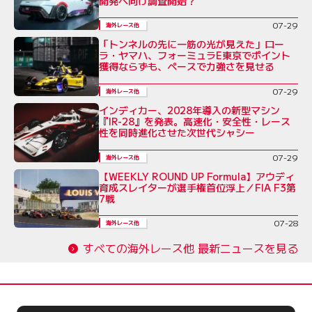
開発へ向け調査開始？
07-29
海外レース他
「トンネルの先に一筋の光が見えた」ロー
ラ・ヤマハ、フォーミュラE東京でポイント
獲得ならずも、ペースで力強さを見せる
07-29
海外レース他
インディカー、2028年導入の新型マシン
『IR-28』を発表。高速化・安全性・レース
性を同時進化させた次世代シャシー
07-29
海外レース他
【WEEKLY ROUND UP Formula】アウディ
育成スレイターが選手権首位浮上／FIA F3第
7戦
07-28
海外レース他
すべての海外レース他 最新ニュースを見る