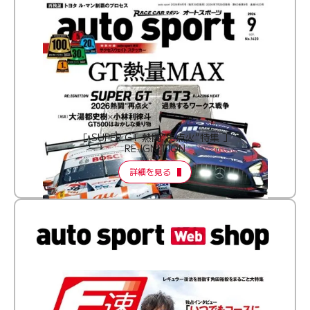
［ SUPER GT 熱闘“再点火”特集 ］
RE:IGNITION
詳細を見る