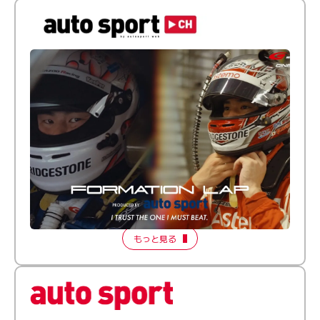
倒す相手を、信じてる。小林利徠斗 × 野村勇斗
【FORMATION LAP Produced by auto sport】
2026 Episode 2
もっと見る