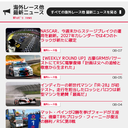
海外レース他
最新ニュース
すべての海外レース他 最新ニュースを見る
NASCAR、今週末からステージブレイクの運
用を刷新。2027年カレンダーでは4つのト
ラックが新たに確定
08-07
海外レース他
【WEEKLY ROUND UP】古豪GRMがバサー
ストにてRSC電撃復帰「計画は父への追悼と
敬意から生まれた」
08-05
海外レース他
インディカーの新世代マシン『IR-28』が初
テスト。走行を担当したロッシとパロウは新
型マシンを絶賛「最高だ」
08-04
海外レース他
マット・ペインが2勝を挙げフォードが王座
に。強豪T8もブロック・フィーニーが復活
の勝利／RSC第8戦