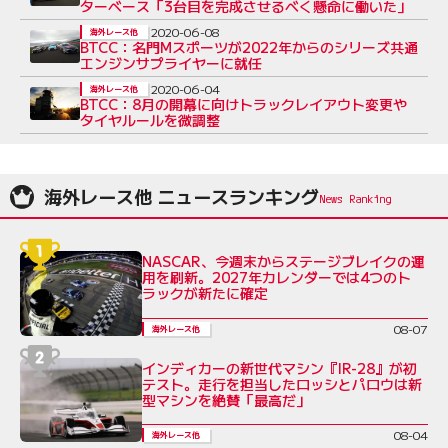
ターベース「3台目を完成させるべく懸命に働いた」
2020-06-08
海外レース他
BTCC：名門Mスポーツが2022年からのシリーズ共通
エンジンサプライヤーに就任
2020-06-04
海外レース他
BTCC：8月の開幕に向けトラックレイアウト変更や
タイヤルールを微調整
海外レース他 ニュースランキング
NASCAR、今週末からステージブレイクの運
用を刷新。2027年カレンダーでは4つのト
ラックが新たに確定
08-07
海外レース他
インディカーの新世代マシン『IR-28』が初
テスト。走行を担当したロッシとパロウは新
型マシンを絶賛「最高だ」
08-04
海外レース他