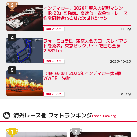
インディカー、2028年導入の新型マシン
『IR-28』を発表。高速化・安全性・レース
性を同時進化させた次世代シャシー
07-29
海外レース他
フォーミュラE、東京大会のコースレイアウ
トを発表。東京ビッグサイトを囲む全長
2.582km
2023-10-25
海外レース他
【順位結果】2026年インディカー第9戦
WWTR 決勝
06-09
海外レース他
海外レース他 フォトランキング