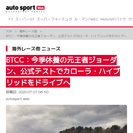
コ
ン
テ
ン
F1
スーパーGT
スーパーフォーミュラ
ル・マン/WEC
MotoGP/バイク
ラ
ツ
へ
TOP
海外レース他
ス
BTCC：今季休養の元王者ジョーダン、公式テストでカローラ・ハイブリッドをドライブへ
キ
ッ
海外レース他 ニュース
プ
BTCC：今季休養の元王者ジョーダ
ン、公式テストでカローラ・ハイブ
リッドをドライブへ
投稿日:
2020.07.07 06:50
autosport web