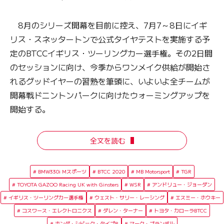
8月のシリーズ開幕を目前に控え、7月7～8日にイギ
リス・スネッタートンで公式タイヤテストを実施する予
定のBTCCイギリス・ツーリングカー選手権。その2日間
のセッションに向け、今季からワンメイク供給が開始さ
れるグッドイヤーの習熟を筆頭に、いよいよ全チームが
開幕戦ドニントンパークに向けたウォーミングアップを
開始する。
全文を読む
BMW330i Mスポーツ
BTCC 2020
MB Motorsport
TGR
TOYOTA GAZOO Racing UK with Ginsters
WSR
アンドリュー・ジョーダン
イギリス・ツーリングカー選手権
ウェスト・サリー・レーシング
エスミー・ホウキー
コスワース・エレクトロニクス
ダレン・ターナー
トヨタ・カローラBTCC
ホンダ・シビック・タイプR
マーク・ブランデル