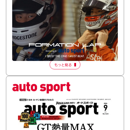
倒す相手を、信じてる。小林利徠斗 × 野村勇斗
【FORMATION LAP Produced by auto sport】
2026 Episode 2
もっと見る