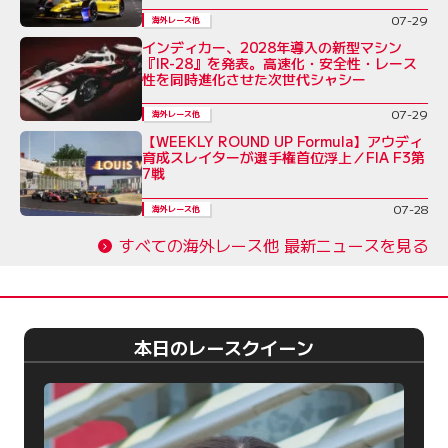
07-29
海外レース他
インディカー、2028年導入の新型マシン
『IR-28』を発表。高速化・安全性・レース
性を同時進化させた次世代シャシー
07-29
海外レース他
【WEEKLY ROUND UP Formula】アウディ
育成スレイターが選手権首位浮上／FIA F3第
7戦
07-28
海外レース他
すべての海外レース他 最新ニュースを見る
本日のレースクイーン