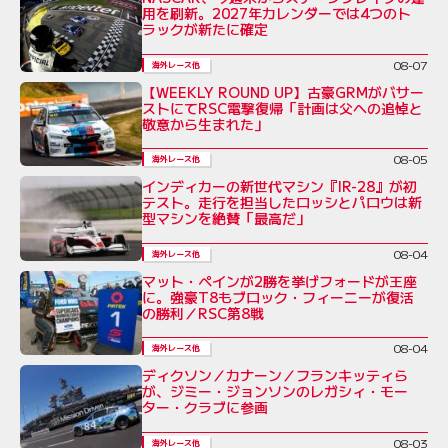
用を刷新。2027年カレンダーでは4つのト
ラックが新たに確定
08-07
海外レース他
【WEEKLY ROUND UP】古豪GRMがバサー
ストにてRSC電撃復帰「計画は父への追悼と
敬意から生まれた」
08-05
海外レース他
インディカーの新世代マシン『IR-28』が初
テスト。走行を担当したロッシとパロウは新
型マシンを絶賛「最高だ」
08-04
海外レース他
マット・ペインが2勝を挙げフォードが王座
に。強豪T8もブロック・フィーニーが復活
の勝利／RSC第8戦
08-04
海外レース他
ディクソン／カナーン／フランキッティら
が、ジミー・ジョンソンのレガシィ・モー
ター・クラブに参画
08-03
海外レース他