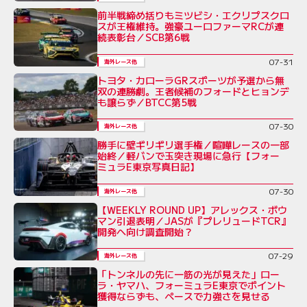
前半戦締め括りもミツビシ・エクリプスクロ
スが王権維持。強豪ユーロファーマRCが連
続表彰台／SCB第6戦
07-31
海外レース他
トヨタ・カローラGRスポーツが予選から無
双の連勝劇。王者候補のフォードとヒョンデ
も譲らず／BTCC第5戦
07-30
海外レース他
勝手に壁ギリギリ選手権／喧嘩レースの一部
始終／軽バンで玉突き現場に急行【フォー
ミュラE東京写真日記】
07-30
海外レース他
【WEEKLY ROUND UP】アレックス・ボウ
マン引退表明／JASが『プレリュードTCR』
開発へ向け調査開始？
07-29
海外レース他
「トンネルの先に一筋の光が見えた」ロー
ラ・ヤマハ、フォーミュラE東京でポイント
獲得ならずも、ペースで力強さを見せる