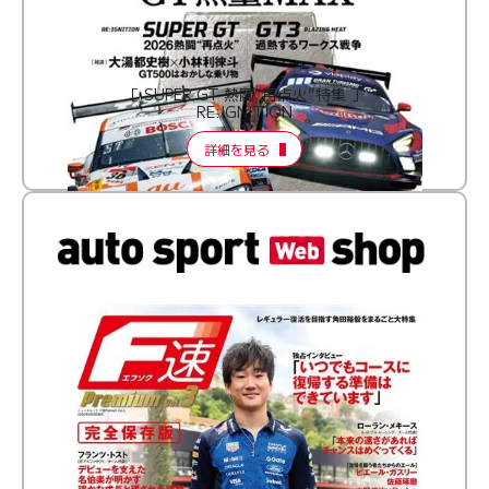
［ SUPER GT 熱闘“再点火”特集 ］
RE:IGNITION
詳細を見る