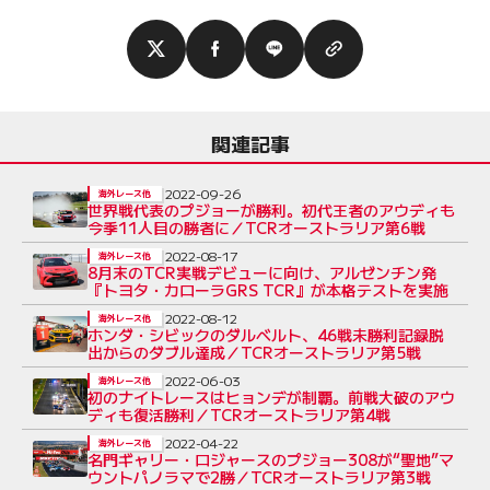
関連記事
2022-09-26
海外レース他
世界戦代表のプジョーが勝利。初代王者のアウディも
今季11人目の勝者に／TCRオーストラリア第6戦
2022-08-17
海外レース他
8月末のTCR実戦デビューに向け、アルゼンチン発
『トヨタ・カローラGRS TCR』が本格テストを実施
2022-08-12
海外レース他
ホンダ・シビックのダルベルト、46戦未勝利記録脱
出からのダブル達成／TCRオーストラリア第5戦
2022-06-03
海外レース他
初のナイトレースはヒョンデが制覇。前戦大破のアウ
ディも復活勝利／TCRオーストラリア第4戦
2022-04-22
海外レース他
名門ギャリー・ロジャースのプジョー308が“聖地”マ
ウントパノラマで2勝／TCRオーストラリア第3戦