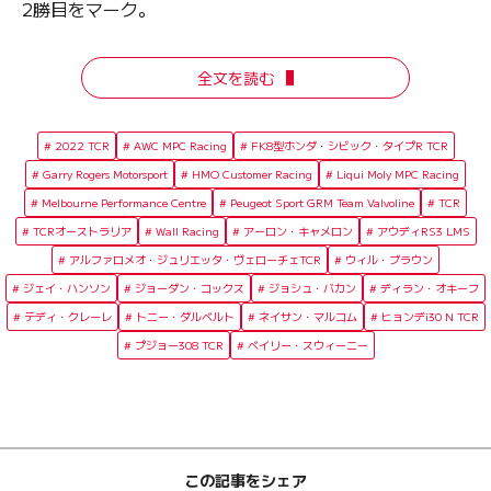
2勝目をマーク。
全文を読む
2022 TCR
AWC MPC Racing
FK8型ホンダ・シビック・タイプR TCR
Garry Rogers Motorsport
HMO Customer Racing
Liqui Moly MPC Racing
Melbourne Performance Centre
Peugeot Sport GRM Team Valvoline
TCR
TCRオーストラリア
Wall Racing
アーロン・キャメロン
アウディRS3 LMS
アルファロメオ・ジュリエッタ・ヴェローチェTCR
ウィル・ブラウン
ジェイ・ハンソン
ジョーダン・コックス
ジョシュ・バカン
ディラン・オキーフ
テディ・クレーレ
トニー・ダルベルト
ネイサン・マルコム
ヒョンデi30 N TCR
プジョー308 TCR
ベイリー・スウィーニー
この記事をシェア