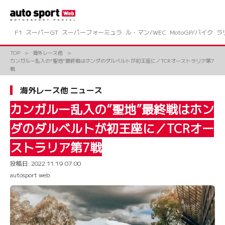
コ
ン
テ
ン
F1
スーパーGT
スーパーフォーミュラ
ル・マン/WEC
MotoGP/バイク
ラ
ツ
へ
TOP
海外レース他
ス
カンガルー乱入の“聖地”最終戦はホンダのダルベルトが初王座に／TCRオーストラリア第7
キ
戦
ッ
プ
海外レース他 ニュース
カンガルー乱入の“聖地”最終戦はホン
ダのダルベルトが初王座に／TCRオー
ストラリア第7戦
投稿日:
2022.11.19 07:00
autosport web