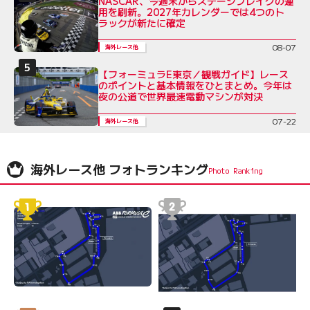
NASCAR、今週末からステージブレイクの運
用を刷新。2027年カレンダーでは4つのト
ラックが新たに確定
08-07
海外レース他
【フォーミュラE東京／観戦ガイド】レース
のポイントと基本情報をひとまとめ。今年は
夜の公道で世界最速電動マシンが対決
07-22
海外レース他
海外レース他 フォトランキング