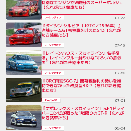
特別なエンジンでW戴冠のスーパーポルシェ
【忘れがたき銘車たち】
07-22
レーシングオン
『ダイシン シルビア（JGTC／1996年）』
老舗チームGT初挑戦を叶えたS13【忘れが
たき銘車たち】
07-15
レーシングオン
『レイトンハウス・スカイライン』名手復
活。レイトンブルー鮮やかな“ホシノの鉄仮
面”【忘れがたき銘車たち】
07-08
レーシングオン
『ORC雨宮SGC-7』開幕戦勝利の勢いを維
持できなかった改良型RX-7【忘れがたき銘
車たち】
07-01
スーパーGT
『ナポレックス・スカイライン』元F1ドライ
バーコンビが駆った1戦限りのGT-R【忘れが
たき銘車たち】
06-24
レーシングオン