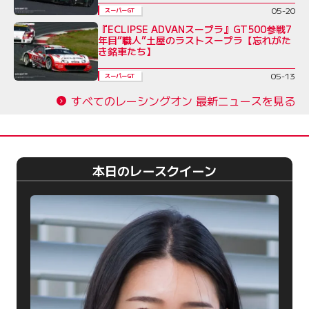
05-20
スーパーGT
『ECLIPSE ADVANスープラ』GT500参戦7
年目“職人”土屋のラストスープラ【忘れがた
き銘車たち】
05-13
スーパーGT
すべてのレーシングオン 最新ニュースを見る
本日のレースクイーン