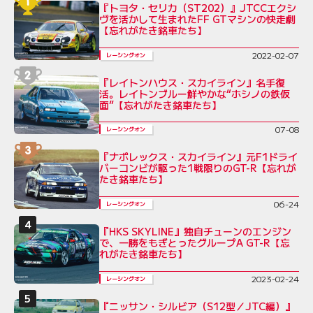
『トヨタ・セリカ（ST202）』JTCCエクシ
ヴを活かして生まれたFF GTマシンの快走劇
【忘れがたき銘車たち】
2022-02-07
レーシングオン
『レイトンハウス・スカイライン』名手復
活。レイトンブルー鮮やかな“ホシノの鉄仮
面”【忘れがたき銘車たち】
07-08
レーシングオン
『ナポレックス・スカイライン』元F1ドライ
バーコンビが駆った1戦限りのGT-R【忘れが
たき銘車たち】
06-24
レーシングオン
『HKS SKYLINE』独自チューンのエンジン
で、一勝をもぎとったグループA GT-R【忘
れがたき銘車たち】
2023-02-24
レーシングオン
『ニッサン・シルビア（S12型／JTC編）』