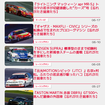
『ライトニング マックィーン apr MR-S』ト
ヨタの若手が切磋琢磨した“カーズ”号【忘れ
がたき銘車たち】
06-17
スーパーGT
『ギャザス・MAXFLI・CIVIC』シリーズの
転換点で生まれたプロローグマシン【忘れが
たき銘車たち】
06-10
レーシングオン
『5ZIGEN SUPRA』標準型のままで初勝利
を手にした新規参入チームの善戦【忘れがた
き銘車たち】
06-03
レーシングオン
『出光MOTIONシビック（JTC）』右京×村
松。ふたりの若武者が駆ったハコ【忘れがた
き銘車たち】
05-27
レーシングオン
『ASTON MARTIN 赤坂 DBR9』GT500へ
挑んだ最後の外国車【忘れがたき銘車たち】