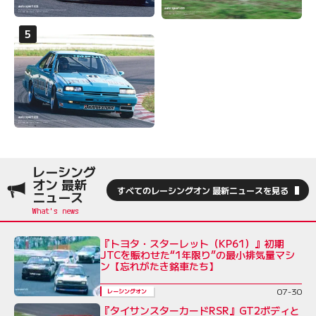
レーシング
オン 最新
すべてのレーシングオン 最新ニュースを見る
ニュース
『トヨタ・スターレット（KP61）』初期
JTCを賑わせた“1年限り”の最小排気量マシ
ン【忘れがたき銘車たち】
07-30
レーシングオン
『タイサンスターカードRSR』GT2ボディと