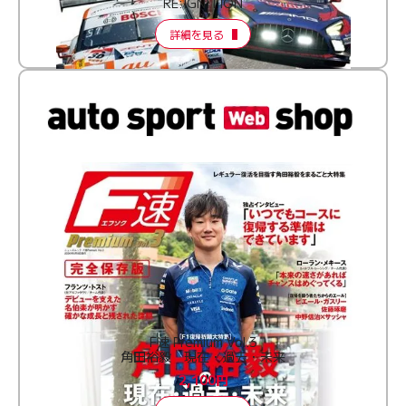
RE:IGNITION
詳細を見る
F速 Premium Vol.3
角田裕毅 現在・過去・未来
2,100円