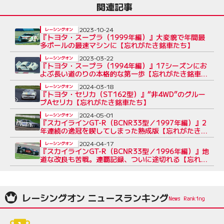
関連記事
2023-10-24
レーシングオン
『トヨタ・スープラ（1999年編）』大変貌で年間最
多ポールの最速マシンに【忘れがたき銘車たち】
2023-03-22
レーシングオン
『トヨタ・スープラ（1994年編）』17シーズンにお
よぶ長い道のりの本格的な第一歩【忘れがたき銘車た
ち】
2024-03-18
レーシングオン
『トヨタ・セリカ（ST162型）』“非4WD”のグルー
プAセリカ【忘れがたき銘車たち】
2024-05-01
レーシングオン
『スカイラインGT-R（BCNR33型／1997年編）』2
年連続の逸冠を喫してしまった熟成版【忘れがたき銘
車たち】
2024-04-17
レーシングオン
『スカイラインGT-R（BCNR33型／1996年編）』地
道な改良も苦戦。連覇記録、ついに途切れる【忘れが
たき銘車たち】
レーシングオン ニュースランキング