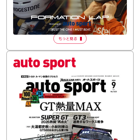
倒す相手を、信じてる。小林利徠斗 × 野村勇斗
【FORMATION LAP Produced by auto sport】
2026 Episode 2
もっと見る
［ SUPER GT 熱闘“再点火”特集 ］