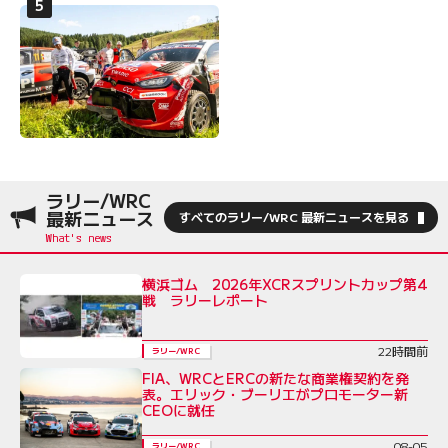
ラリー/WRC
最新ニュース
すべてのラリー/WRC 最新ニュースを見る
横浜ゴム 2026年XCRスプリントカップ第4
戦 ラリーレポート
22時間前
ラリー/WRC
FIA、WRCとERCの新たな商業権契約を発
表。エリック・ブーリエがプロモーター新
CEOに就任
08-05
ラリー/WRC