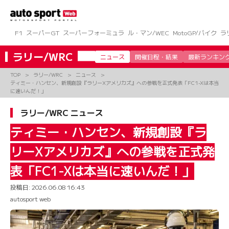
コ
ン
テ
ン
F1
スーパーGT
スーパーフォーミュラ
ル・マン/WEC
MotoGP/バイク
ラ
ツ
へ
ラリー/WRC
ニュース
開催日程・結果
最新ランキン
ス
キ
TOP
ラリー/WRC
ニュース
ッ
ティミー・ハンセン、新規創設『ラリーXアメリカズ』への参戦を正式発表「FC1-Xは本当
プ
に速いんだ！」
ラリー/WRC ニュース
ティミー・ハンセン、新規創設『ラ
リーXアメリカズ』への参戦を正式発
表「FC1-Xは本当に速いんだ！」
投稿日:
2026.06.08 16:43
autosport web