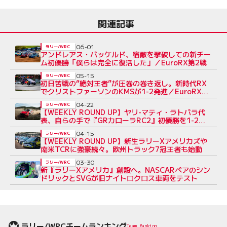
関連記事
06-01
ラリー/WRC
アンドレアス・バッケルド、宿敵を撃破しての新チー
ム初優勝「僕らは完全に復活した」／EuroRX第2戦
05-15
ラリー/WRC
初日苦戦の“絶対王者”が圧巻の巻き返し。新時代RX
でクリストファーソンのKMSが1-2発進／EuroRX開
幕戦
04-22
ラリー/WRC
【WEEKLY ROUND UP】ヤリ-マティ・ラトバラ代
表、自らの手で『GRカローラRC2』初優勝を1-2で
達成
04-15
ラリー/WRC
【WEEKLY ROUND UP】新生ラリーXアメリカズや
南米TCRに強豪続々。欧州トラック7冠王者も始動
03-30
ラリー/WRC
新『ラリーXアメリカ』創設へ。NASCARペアのシン
ドリックとSVGが旧ナイトロクロス車両をテスト
ラリー/WRCチームランキング
Team Ranking