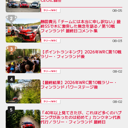
08-05
ラリー/WRC
勝田貴元「チームには本当に申し訳ない」最
終SSで木に激突した無念を語る／第10戦
フィンランド 最終日コメント集
08-03
ラリー/WRC
【ポイントランキング】2026年WRC第10戦
ラリー・フィンランド後
08-02
ラリー/WRC
【最終結果】2026年WRC第10戦ラリー・
フィンランド パワーステージ後
08-02
ラリー/WRC
「40年以上見てきたが、これほど多くのハプ
ニングがあったのは初めて」カンクネン代表
代行／ラリー・フィンランド 最終日