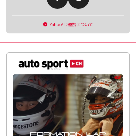
Yahoo!ID連携について
倒す相手を、信じてる。小林利徠斗 × 野村勇斗