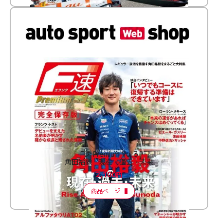
F速 Premium Vol.3
角田裕毅 現在・過去・未来
2,100円
商品ページ