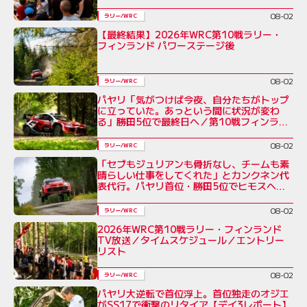
08-02
ラリー/WRC
【最終結果】2026年WRC第10戦ラリー・
フィンランド パワーステージ後
08-02
ラリー/WRC
パヤリ「気がつけば今夜、自分たちがトップ
に立っていた。あっという間に状況が変わ
る」勝田5位で最終日へ／第10戦フィンラン
ド デイ3コメント集
08-02
ラリー/WRC
「セブもジュリアンも骨折なし、チームも素
晴らしい仕事をしてくれた」とカンクネン代
表代行。パヤリ首位・勝田5位でヒモスへ／
ラリー・フィンランド デイ3
08-02
ラリー/WRC
2026年WRC第10戦ラリー・フィンランド
TV放送／タイムスケジュール／エントリー
リスト
08-02
ラリー/WRC
パヤリ大逆転で首位浮上。首位独走のオジエ
がSS17で衝撃のリタイア【デイ3レポート】