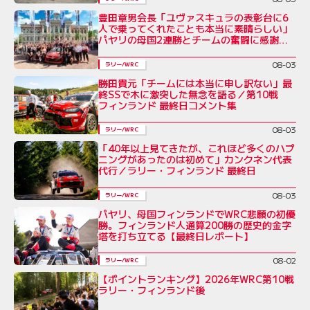
豊田章男会長「ユヴァスキュラの表彰台に6
人で乗ってくれたことも本当に素晴らしい」
パヤリの母国2連勝とチームの奮闘に感謝を
綴る／ラリー・フィンランド後コメント全文
08-03
ラリー/WRC
勝田貴元「チームには本当に申し訳ない」最
終SSで木に激突した無念を語る／第10戦
フィンランド 最終日コメント集
08-03
ラリー/WRC
「40年以上見てきたが、これほど多くのハプ
ニングがあったのは初めて」カンクネン代表
代行／ラリー・フィンランド 最終日
08-03
ラリー/WRC
パヤリ、母国フィンランドでWRC悲願の初優
勝。フィンランド人通算200勝の歴史的金字
塔を打ち立てる【最終日レポート】
08-02
ラリー/WRC
【ポイントランキング】2026年WRC第10戦
ラリー・フィンランド後