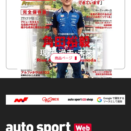
F速 Premium Vol.3
角田裕毅 現在・過去・未来
2,100円
商品ページ