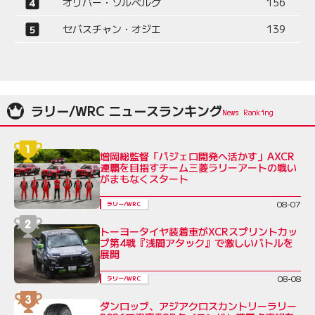
オリバー・ソルベルグ
156
セバスチャン・オジエ
139
ラリー/WRC ニュースランキング
増岡総監督「パジェロ開発へ活かす」AXCR
連覇を目指すチーム三菱ラリーアートの戦い
がまもなくスタート
08-07
ラリー/WRC
トーヨータイヤ装着車がXCRスプリントカッ
プ第4戦『浅間アタック』で激しいバトルを
展開
08-08
ラリー/WRC
ダンロップ、アジアクロスカントリーラリー