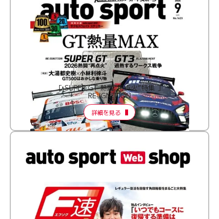
［ SUPER GT 熱闘“再点火”特集 ］
RE:IGNITION
詳細を見る