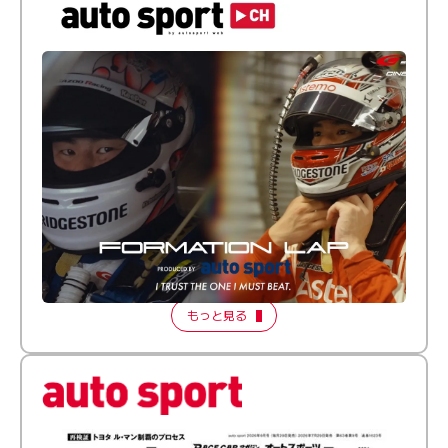
倒す相手を、信じてる。小林利徠斗 × 野村勇斗
【FORMATION LAP Produced by auto sport】
2026 Episode 2
もっと見る