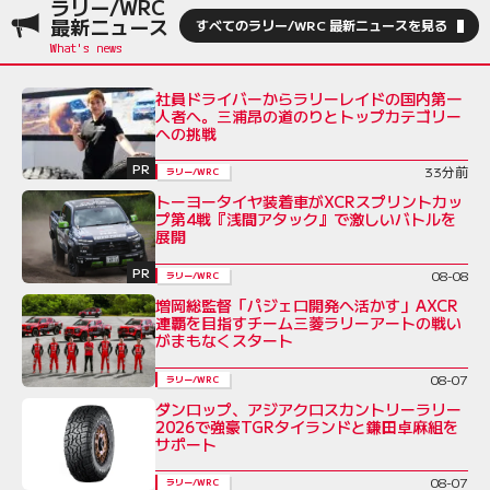
ラリー/WRC
最新ニュース
すべてのラリー/WRC 最新ニュースを見る
社員ドライバーからラリーレイドの国内第一
人者へ。三浦昂の道のりとトップカテゴリー
への挑戦
PR
33分前
ラリー/WRC
トーヨータイヤ装着車がXCRスプリントカッ
プ第4戦『浅間アタック』で激しいバトルを
展開
PR
08-08
ラリー/WRC
増岡総監督「パジェロ開発へ活かす」AXCR
連覇を目指すチーム三菱ラリーアートの戦い
がまもなくスタート
08-07
ラリー/WRC
ダンロップ、アジアクロスカントリーラリー
2026で強豪TGRタイランドと鎌田卓麻組を
サポート
08-07
ラリー/WRC