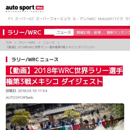
コ
ン
テ
ン
F1
スーパーGT
スーパーフォーミュラ
ル・マン/WEC
MotoGP/バイク
ラ
ツ
へ
ラリー/WRC
ニュース
開催日程・結果
最新ランキン
ス
キ
TOP
ラリー/WRC
ニュース
ッ
【動画】2018年WRC世界ラリー選手権第3戦メキシコ ダイジェスト
プ
ラリー/WRC ニュース
【動画】2018年WRC世界ラリー選手
権第3戦メキシコ ダイジェスト
投稿日:
2018.03.16 11:54
AUTOSPORTweb