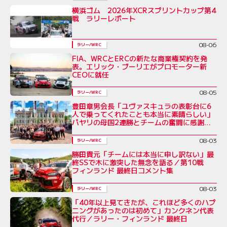
横浜ゴム 2026年XCRスプリントカップ第4
戦 ラリーレポート
08-06
ラリー/WRC
FIA、WRCとERCの新たな商業権契約を発
表。エリック・ブーリエがプロモーター新
CEOに就任
08-05
ラリー/WRC
豊田章男会長「ユヴァスキュラの表彰台に6
人で乗ってくれたことも本当に素晴らしい」
パヤリの母国2連勝とチームの奮闘に感謝を
綴る／ラリー・フィンランド後コメント全文
08-03
ラリー/WRC
勝田貴元「チームには本当に申し訳ない」最
終SSで木に激突した無念を語る／第10戦
フィンランド 最終日コメント集
08-03
ラリー/WRC
「40年以上見てきたが、これほど多くのハプ
ニングがあったのは初めて」カンクネン代表
代行／ラリー・フィンランド 最終日