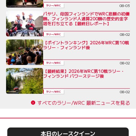
08-03
ラリー/WRC
パヤリ、母国フィンランドでWRC悲願の初優
勝。フィンランド人通算200勝の歴史的金字
塔を打ち立てる【最終日レポート】
08-02
ラリー/WRC
【ポイントランキング】2026年WRC第10戦
ラリー・フィンランド後
08-02
ラリー/WRC
【最終結果】2026年WRC第10戦ラリー・
フィンランド パワーステージ後
08-02
ラリー/WRC
すべてのラリー/WRC 最新ニュースを見る
本日のレースクイーン