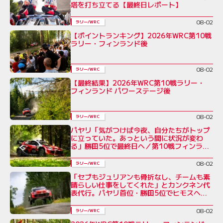
塔を打ち立てる【最終日レポート】
08-02
ラリー/WRC
【ポイントランキング】2026年WRC第10戦
ラリー・フィンランド後
08-02
ラリー/WRC
【最終結果】2026年WRC第10戦ラリー・
フィンランド パワーステージ後
08-02
ラリー/WRC
パヤリ「気がつけば今夜、自分たちがトップ
に立っていた。あっという間に状況が変わ
る」勝田5位で最終日へ／第10戦フィンラン
ド デイ3コメント集
08-02
ラリー/WRC
「セブもジュリアンも骨折なし、チームも素
晴らしい仕事をしてくれた」とカンクネン代
表代行。パヤリ首位・勝田5位でヒモスへ／
ラリー・フィンランド デイ3
08-02
ラリー/WRC