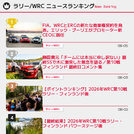
ラリー/WRC ニュースランキング
FIA、WRCとERCの新たな商業権契約を発
表。エリック・ブーリエがプロモーター新
CEOに就任
08-05
ラリー/WRC
勝田貴元「チームには本当に申し訳ない」最
終SSで木に激突した無念を語る／第10戦
フィンランド 最終日コメント集
08-03
ラリー/WRC
【ポイントランキング】2026年WRC第10戦
ラリー・フィンランド後
08-02
ラリー/WRC
【最終結果】2026年WRC第10戦ラリー・
フィンランド パワーステージ後