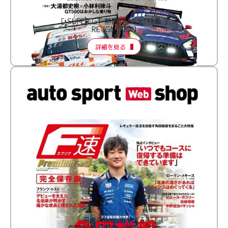
［ SUPER GT 熱闘“再点火”特集 ］
RE:IGNITION
詳細を見る
F速 Premium Vol.3
角田裕毅 現在・過去・未来