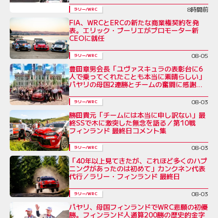
8時間前
ラリー/WRC
FIA、WRCとERCの新たな商業権契約を発
表。エリック・ブーリエがプロモーター新
CEOに就任
08-05
ラリー/WRC
豊田章男会長「ユヴァスキュラの表彰台に6
人で乗ってくれたことも本当に素晴らしい」
パヤリの母国2連勝とチームの奮闘に感謝を
綴る／ラリー・フィンランド後コメント全文
08-03
ラリー/WRC
勝田貴元「チームには本当に申し訳ない」最
終SSで木に激突した無念を語る／第10戦
フィンランド 最終日コメント集
08-03
ラリー/WRC
「40年以上見てきたが、これほど多くのハプ
ニングがあったのは初めて」カンクネン代表
代行／ラリー・フィンランド 最終日
08-03
ラリー/WRC
パヤリ、母国フィンランドでWRC悲願の初優
勝。フィンランド人通算200勝の歴史的金字