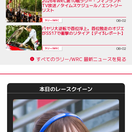
2026年WRC第10戦ラリー・フィンランド
TV放送／タイムスケジュール／エントリー
リスト
08-02
ラリー/WRC
パヤリ大逆転で首位浮上。首位独走のオジエ
がSS17で衝撃のリタイア【デイ3レポート】
08-02
ラリー/WRC
すべてのラリー/WRC 最新ニュースを見る
本日のレースクイーン