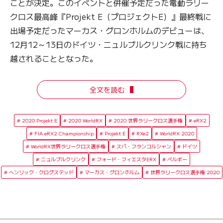
ことが決定。このイベントと併催予定だった電動ラリー
クロス最高峰『Projekt E（プロジェクトE）』最終戦に
出場予定だったマーカス・グロンホルムのデビューは、
12月12～13日のドイツ・ニュルブルクリンク戦に持ち
越されることとなった。
全文を読む
2020 Projekt E
2020 WorldRX
2020 世界ラリークロス選手権
eRX2
FIA eRX2 Championship
Projekt E
RXe2
WorldRX 2020
WorldRX世界ラリークロス選手権
スパ・フランコルシャン
ドイツ
ニュルブルクリンク
フォード・フィエスタERX
ベルギー
ヘンリック・クログステッド
マーカス・グロンホルム
世界ラリークロス選手権 2020