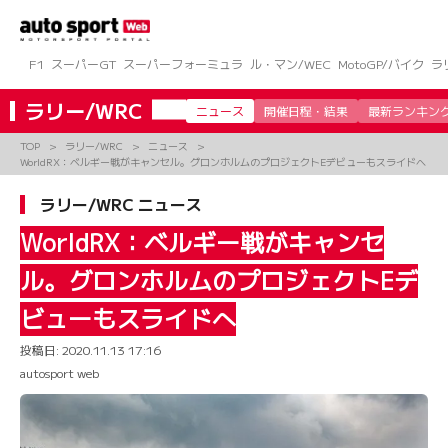
コ
ン
テ
ン
F1
スーパーGT
スーパーフォーミュラ
ル・マン/WEC
MotoGP/バイク
ラ
ツ
へ
ラリー/WRC
ニュース
開催日程・結果
最新ランキン
ス
キ
TOP
ラリー/WRC
ニュース
ッ
WorldRX：ベルギー戦がキャンセル。グロンホルムのプロジェクトEデビューもスライドへ
プ
ラリー/WRC ニュース
WorldRX：ベルギー戦がキャンセ
ル。グロンホルムのプロジェクトEデ
ビューもスライドへ
投稿日:
2020.11.13 17:16
autosport web