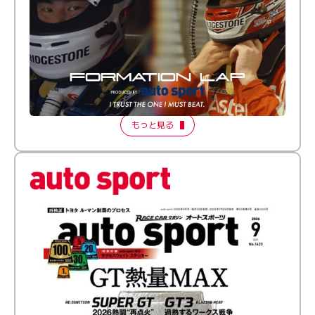
倒す相手を、信じてる。小林利徠斗 × 野村勇斗
【FORMATION LAP Produced by auto sport】
2026 Episode 2
もっと見る