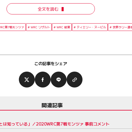
全文を読む
WRC第7戦モンツァ
WRC リザルト
WRC 結果
ティエリー・ヌービル
世界ラリー選
この記事をシェア
関連記事
は知っている」／2020WRC第7戦モンツァ 事前コメント