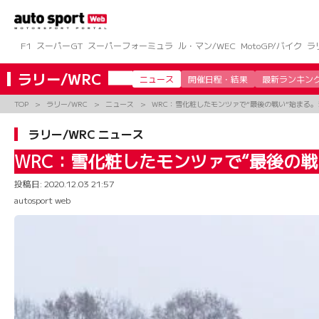
コ
ン
テ
ン
F1
スーパーGT
スーパーフォーミュラ
ル・マン/WEC
MotoGP/バイク
ラ
ツ
へ
ラリー/WRC
ニュース
開催日程・結果
最新ランキン
ス
キ
TOP
ラリー/WRC
ニュース
WRC：雪化粧したモンツァで“最後の戦い”始まる
ッ
プ
ラリー/WRC ニュース
WRC：雪化粧したモンツァで“最後の
投稿日:
2020.12.03 21:57
autosport web