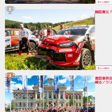
ラリー/WRC
勝田貴元「
ラリー/WRC
豊田章男
綴る／ラ