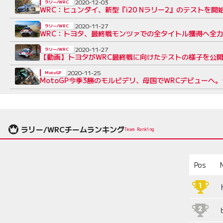
2020-12-03
ラリー/WRC
WRC：ヒュンダイ、新型『i20 Nラリー2』のテストを
2020-11-27
ラリー/WRC
WRC：トヨタ、最終戦モンツァでの全タイトル獲得へ全
2020-11-27
ラリー/WRC
【動画】トヨタがWRC最終戦に向けたテストの様子を公開
2020-11-25
MotoGP
MotoGP今季3勝のモルビデリ、母国でWRCデビューへ
ラリー/WRCチームランキング
Team Ranking
Pos