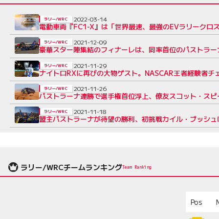
2022-03-14
ラリー/WRC
電動車両『FC1-X』は「世界最速、最強のEVラリークロ
2021-12-09
ラリー/WRC
豪華スター陣集結のフィナーレは、同率首位のパストラー
2021-11-29
ラリー/WRC
ナイトロRXに再びの大物ゲスト。NASCAR王者経験者チ
2021-11-26
ラリー/WRC
パストラーナ連勝で選手権首位浮上、僚友スコット・スピー
2021-11-18
ラリー/WRC
盟主パストラーナが待望の勝利、初挑戦カイル・ブッシュは
ラリー/WRCチームランキング
Team Ranking
Pos