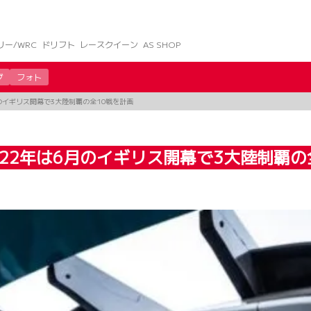
リー/WRC
ドリフト
レースクイーン
AS SHOP
グ
フォト
6月のイギリス開幕で3大陸制覇の全10戦を計画
2022年は6月のイギリス開幕で3大陸制覇の