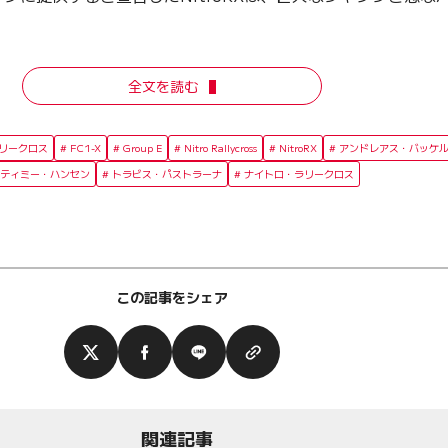
。
全文を読む
ラリークロス
FC1-X
Group E
Nitro Rallycross
NitroRX
アンドレアス・バッケ
ティミー・ハンセン
トラビス・パストラーナ
ナイトロ・ラリークロス
この記事をシェア
関連記事