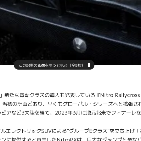
この記事の画像をもっと見る（全5枚）
電動クラスの導入も発表している『Nitro Rallycross
た。当初の計画どおり、早くもグローバル・シリーズへと拡張さ
ビアなど3大陸を経て、2023年3月に地元北米でフィナーレ
ルエレクトリックSUVによる“グループEクラス”を立ち上げ
ンに提供すると宣言したNitroRXは、巨大なジャンプと急