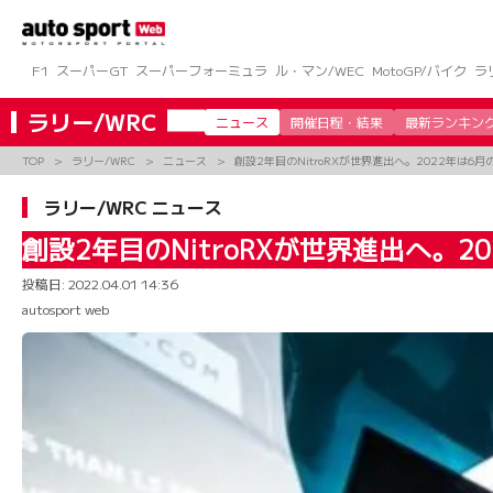
コ
ン
テ
ン
F1
スーパーGT
スーパーフォーミュラ
ル・マン/WEC
MotoGP/バイク
ラ
ツ
へ
ラリー/WRC
ニュース
開催日程・結果
最新ランキン
ス
キ
TOP
ラリー/WRC
ニュース
創設2年目のNitroRXが世界進出へ。2022年は
ッ
プ
ラリー/WRC ニュース
創設2年目のNitroRXが世界進出へ。
投稿日:
2022.04.01 14:36
autosport web