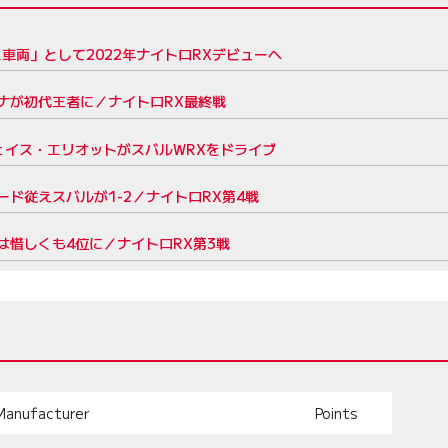
ス車両」として2022年ナイトロRXデビューへ
ナが初代王者に／ナイトロRX最終戦
ェイス・エリオットがスバルWRXをドライブ
ド従えスバルが1-2／ナイトロRX第4戦
惜しくも4位に／ナイトロRX第3戦
Manufacturer
Points